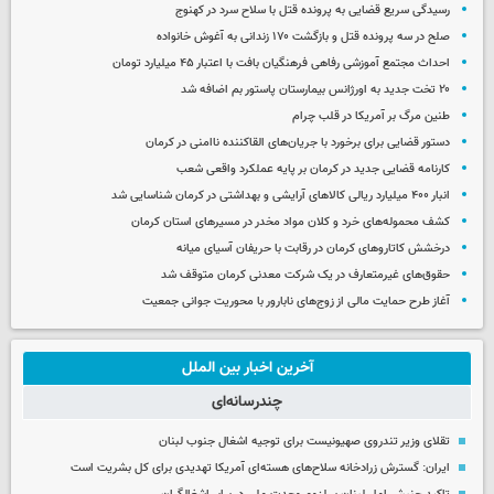
رسیدگی سریع قضایی به پرونده قتل با سلاح سرد در کهنوج
صلح در سه پرونده قتل و بازگشت ۱۷۰ زندانی به آغوش خانواده
احداث مجتمع آموزشی رفاهی فرهنگیان بافت با اعتبار ۴۵ میلیارد تومان
۲۰ تخت جدید به اورژانس بیمارستان پاستور بم اضافه شد
طنین مرگ بر آمریکا در قلب چرام
دستور قضایی برای برخورد با جریان‌های القاکننده ناامنی در کرمان
کارنامه قضایی جدید در کرمان بر پایه عملکرد واقعی شعب
انبار ۴۰۰ میلیارد ریالی کالاهای آرایشی و بهداشتی در کرمان شناسایی شد
کشف محموله‌های خرد و کلان مواد مخدر در مسیرهای استان کرمان
درخشش کاتاروهای کرمان در رقابت با حریفان آسیای میانه
حقوق‌های غیرمتعارف در یک شرکت معدنی کرمان متوقف شد
آغاز طرح حمایت مالی از زوج‌های نابارور با محوریت جوانی جمعیت
آخرین اخبار بین الملل
چندرسانه‌ای
تقلای وزیر تندروی صهیونیست برای توجیه اشغال جنوب لبنان
ایران: گسترش زرادخانه سلاح‌های هسته‌ای آمریکا تهدیدی برای کل بشریت است