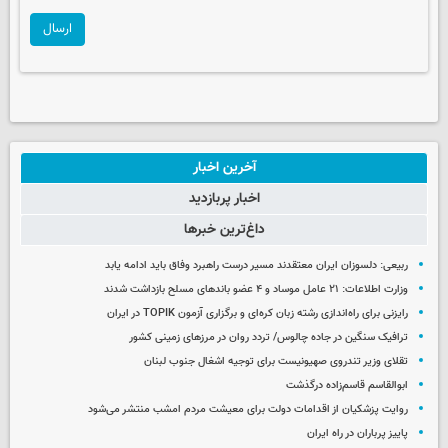
ارسال
آخرین اخبار
اخبار پربازدید
داغ‌ترین خبرها
ربیعی: دلسوزان ایران معتقدند مسیر درست راهبرد وفاق باید ادامه یابد
وزارت اطلاعات: ۲۱ عامل موساد و ۴ عضو باندهای مسلح بازداشت شدند
رایزنی برای راه‌اندازی رشته زبان کره‌ای و برگزاری آزمون TOPIK در ایران
ترافیک سنگین در جاده چالوس/ تردد روان در مرزهای زمینی کشور
تقلای وزیر تندروی صهیونیست برای توجیه اشغال جنوب لبنان
ابوالقاسم قاسم‌زاده درگذشت
روایت پزشکیان از اقدامات دولت برای معیشت مردم امشب منتشر می‌شود
پاییز پرباران در راه ایران