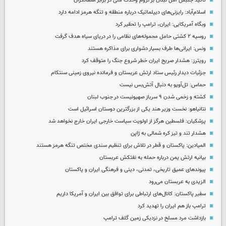
تاکید جنبش امل لبنان بر لزوم وحدت ملی در برابر اشغالگران
اسلام‌آباد: رایزنی‌های دیپلماتیک درباره منطقه و تنگه هرمز ادامه دارد
وبگاه آمریکایی: ایران، ترامپ را تحقیر کرد
روسیه ۲ کشتی حامل محموله‌های نظامی را در دریای سیاه هدف گرفت
ونس: ایرانی‌ها طرف بسیار دشواری برای مذاکره هستند
رویترز: هشدار صریح ایران خطر شروع جنگ را متوقف کرد
جزئیات دیدار رئیس ستاد ارتش عربستان و فرمانده نیروی زمینی سنتکام
حماس: تل‌آویو به دنبال آتش‌بس نیست
کشته و زخمی شدن ۹ سرباز صهیونیست در جنوب لبنان
نتانیاهو: نخست وزیر هند یکی از بزرگترین دوستان اسرائیل است
پزشکیان: فلسطین هرگز از اولویت سیاست خارجی ایران خارج نخواهد شد
هشدار تند و تیز کره شمالی به ژاپن
المیادین: پاکستان و قطر در تلاش برای تنظیم سندی مختص تنگه هرمز هستند
بیانیه ارتش یمن درباره حمله به نفتکش عربستان
پیوندهای عمیق تاریخی، تمدنی، دینی و فرهنگی ایران و پاکستان
الزیدی به عربستان می‌رود
سفیر پاکستان: کانال‌های ارتباطی برای توافق بین ایران و آمریکا داریم
ترامپ باز هم ایران را تهدید کرد
بازداشت مرد مسلح در نزدیکی زمین گلف ترامپ