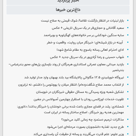
اخبار پربازدید
داغ‌ترین خبرها
بازار لبنیات در انتظار بازگشت تقاضا/ شوک قیمتی به صلاح نیست
سعید آقاخانی و حجازی‌فر در یک سریال تاریخی + عکس
سایه سنگین خودکشی بر سر خانواده‌های کهگیلویه و بویراحمد
آیینه در بازار شیشه‌ای؛ خبرنگار میان روایت، واقعیت و خطر
ادای احترام اهالی رسانه یاسوج به مقام شامخ شهدا
شهاب حسینی و رعنا آزادی‌ور در یک سریال جدید + عکس
بازدید میدانی معاون عمرانی استانداری هرمزگان از روند بازسازی پل‌های محور بندرعباس–
بندرخمیر
نیروگاه خورشیدی ۱۲.۵ مگاواتی پالایشگاه بید بلند بهبهان وارد مدار تولید شد
از انتخاب محمد صلاح شگفت‌زده‌ام/ انتظار میلان یا یوونتوس را داشتم، نه ترابزون
تشکیل شعبه ویژه رسیدگی به مسائل حقوقی خبرنگاران در خوزستان
تقویت خدمات اورژانسی رودان با استقرار چهارمین آمبولانس در جغین
شمشادی: رشد در فضای مجازی باعث شده برخی خودشان را خبرنگار بدانند/ دلاوری:
مهمترین هدیه‌ روز خبرنگار، اصلاح ساختار رسانه در ایران است
مذاکرات ترمیم دستمزد چه زمانی کلید می‌خورد؟
طرح جدید تغذیه دانشجویان بصورت مرحله‌ای اجرا می‌شود
وزیر علوم: علم قدرت می‌آفریند و رسانه از حقیقت آن پاسداری می‌کند