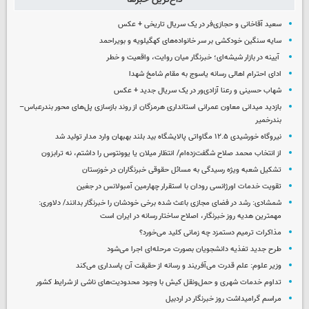
سعید آقاخانی و حجازی‌فر در یک سریال تاریخی + عکس
سایه سنگین خودکشی بر سر خانواده‌های کهگیلویه و بویراحمد
آیینه در بازار شیشه‌ای؛ خبرنگار میان روایت، واقعیت و خطر
ادای احترام اهالی رسانه یاسوج به مقام شامخ شهدا
شهاب حسینی و رعنا آزادی‌ور در یک سریال جدید + عکس
بازدید میدانی معاون عمرانی استانداری هرمزگان از روند بازسازی پل‌های محور بندرعباس–
بندرخمیر
نیروگاه خورشیدی ۱۲.۵ مگاواتی پالایشگاه بید بلند بهبهان وارد مدار تولید شد
از انتخاب محمد صلاح شگفت‌زده‌ام/ انتظار میلان یا یوونتوس را داشتم، نه ترابزون
تشکیل شعبه ویژه رسیدگی به مسائل حقوقی خبرنگاران در خوزستان
تقویت خدمات اورژانسی رودان با استقرار چهارمین آمبولانس در جغین
شمشادی: رشد در فضای مجازی باعث شده برخی خودشان را خبرنگار بدانند/ دلاوری:
مهمترین هدیه‌ روز خبرنگار، اصلاح ساختار رسانه در ایران است
مذاکرات ترمیم دستمزد چه زمانی کلید می‌خورد؟
طرح جدید تغذیه دانشجویان بصورت مرحله‌ای اجرا می‌شود
وزیر علوم: علم قدرت می‌آفریند و رسانه از حقیقت آن پاسداری می‌کند
تداوم خدمات شهری و حمل‌ونقل کیش با وجود محدودیت‌های ناشی از شرایط کشور
مراسم گرامیداشت روز خبرنگار در اردبیل