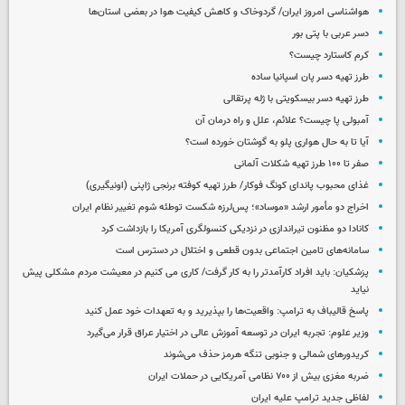
هواشناسی امروز ایران/ گردوخاک و کاهش کیفیت هوا در بعضی استان‌ها
دسر عربی با پتی بور
کرم کاستارد چیست؟
طرز تهیه دسر پان اسپانیا ساده
طرز تهیه دسر بیسکویتی با ژله پرتقالی
آمبولی پا چیست؟ علائم، علل و راه درمان آن
آیا تا به حال هواری پلو به گوشتان خورده است؟
صفر تا ۱۰۰ طرز تهیه شکلات آلمانی
غذای محبوب پاندای کونگ فوکار/ طرز تهیه کوفته برنجی ژاپنی (اونیگیری)
اخراج دو مأمور ارشد «موساد»؛ پس‌لرزه شکست توطئه شوم تغییر نظام ایران
کانادا دو مظنون تیراندازی در نزدیکی کنسولگری آمریکا را بازداشت کرد
سامانه‌های تامین اجتماعی بدون قطعی و اختلال در دسترس است
پزشکیان: باید افراد کارآمدتر را به کار گرفت/ کاری می کنیم در معیشت مردم مشکلی پیش
نیاید
پاسخ قالیباف به ترامپ: واقعیت‌ها را بپذیرید و به تعهدات خود عمل کنید
وزیر علوم: تجربه ایران در توسعه آموزش عالی در اختیار عراق قرار می‌گیرد
کریدورهای شمالی و جنوبی تنگه هرمز حذف می‌شوند
ضربه مغزی بیش از ۷۰۰ نظامی آمریکایی در حملات ایران
لفاظی جدید ترامپ علیه ایران