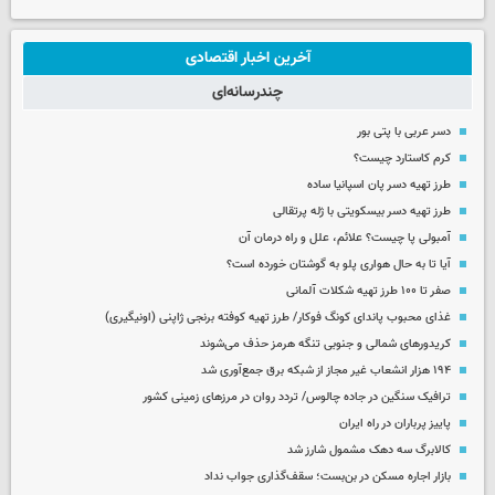
آخرین اخبار اقتصادی
چندرسانه‌ای
دسر عربی با پتی بور
کرم کاستارد چیست؟
طرز تهیه دسر پان اسپانیا ساده
طرز تهیه دسر بیسکویتی با ژله پرتقالی
آمبولی پا چیست؟ علائم، علل و راه درمان آن
آیا تا به حال هواری پلو به گوشتان خورده است؟
صفر تا ۱۰۰ طرز تهیه شکلات آلمانی
غذای محبوب پاندای کونگ فوکار/ طرز تهیه کوفته برنجی ژاپنی (اونیگیری)
کریدورهای شمالی و جنوبی تنگه هرمز حذف می‌شوند
۱۹۴ هزار انشعاب غیر مجاز از شبکه برق جمع‌آوری شد
ترافیک سنگین در جاده چالوس/ تردد روان در مرزهای زمینی کشور
پاییز پرباران در راه ایران
کالابرگ سه دهک مشمول شارز شد
بازار اجاره مسکن در بن‌بست؛ سقف‌گذاری جواب نداد