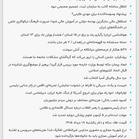
انتقال سامانه کاتب به سازمان ثبت، تصمیم صحیحی نبود
پیشنهاد وسوسه‌کننده برای مهدی طارمی؟
استقلال مالی جایگزین بودجه دولتی در آموزش عالی شود/ ضرورت فرهنگ نیکوکاری علمی
در دانشگاه‌های ایران
هواشناسی ایران| رگبارو رعد و برق در ۱۵ استان / هشدار وزش باد برای ۱۳ استان‌
حمله مسلحانه به قهوه‌خانه‌ای در زاهدان / ۲ نفر جان باختند
۵۳۶ هکتار از عرصه‌های میانکاله در آتش سوخت
پزشکیان: دشمن کسانی را ترور می‌کند که گره‌گشای مشکلات جامعه ما هستند
ابعاد پیمان مکه توسط وزارت خارجه مورد بررسی قرار گیرد/ پرهیز از موضع‌گیری شتابزده در
قبال اتحاد کشورهای اسلامی
مرد سال والیبال آسیا انتخاب شد
«بیست و یک»، سریالی با افراط در خشونت نمایشی/ تجربه‌ای ناقص در ژانر جنایی-پلیسی
اولیانوف: تنها راه موثر برای خروج آمریکا از جنگ علیه ایران، دیپلماسی است
کمبود شعب بانکی؛ هزینه‌ای مضاعف بر دوش مردم جازموریان
دیدار رئیس‌جمهوری با رهبر انقلاب درباره مسائل اقتصادی و نظامی
مهلت ثبت‌نام در ۵ آزمون علوم پزشکی دوباره تمدید شد
قیمت طلا، سکه و دلار یکشنبه ۱۸ مرداد ۱۴۰۵
نرخ شهریه مجازی و حضوری مدارس غیرانتفاعی تفکیک شد/ هزینه‌های سرویس و تغذیه
در ایام آموزش مجازی باید به خانواده‌ها بازگردانده شود