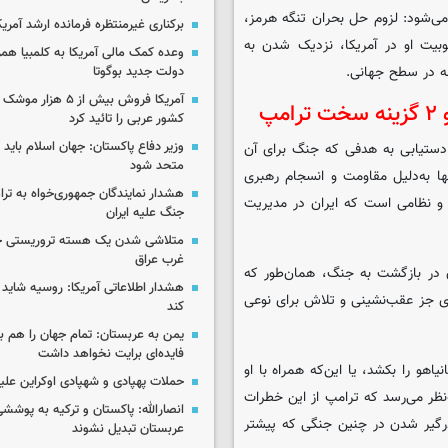
ی‌شود: لزوم حل بحران تنگه هرمز،
برکناری غیرمنتظره فرمانده ارشد آمریکا
بیت او در آمریکا، نزدیک شدن به
وعده کمک مالی آمریکا به کلمبیا همزما
چه در سطح جهانی.
دولت جدید بوگوتا
آمریکا فروش بیش از ۵ 
پ
کشور عربی را تائید کرد
وزیر دفاع پاکستان: جهان اسلام باید در
 دستیابی به هدفی که جنگ برای آن
متحد شود
ها به‌دلیل مقاومت و انسجام رهبری
هشدار نمایندگان جمهوری‌خواه به ترا
و نظامی است که ایران در مدیریت
جنگ علیه ایران
متلاشی شدن یک هسته تروریستی خ
غرب عراق
ن در بازگشت به جنگ، همان‌طور که
هشدار اطلاعاتی آمریکا: روسیه شاید ب
ه‌ای جز عقب‌نشینی و تلاش برای نوعی
کند
یمن به عربستان: تمام جهان را هم 
فایده‌ای برایت نخواهد داشت
نیاهو را بکشد، یا این‌که همراه با او
حملات پهپادی و شهپادی اوکراین علی
نظر می‌رسد که ترامپ از این خطرات
انصارالله: پاکستان و ترکیه به پوششی
رگیر شدن در چنین جنگی که پیشتر
عربستان تبدیل نشوند