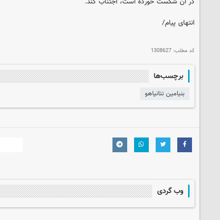
در آن شکست خورده است، اجتناب کند.
انتهای پیام/
کد مطلب:
1308627
برچسب‌ها
بنیامین نتانیاهو
وب گردی