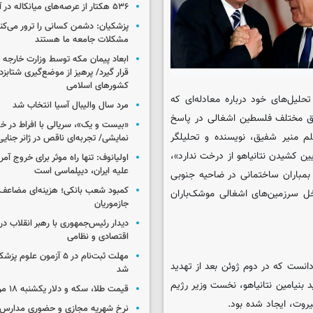
۵۳۶ هکتار از عرصه‌های میانکاله در آتش سوخت
پزشکیان: دشمن کسانی را ترور می‌کن
مشکلات جامعه ما هستند
ابعاد پیمان مکه توسط وزارت خارجه 
قرار گیرد/ پرهیز از موضع‌گیری شتابزده
کشورهای اسلامی
حلیل‌های خود درباره معادله‌ای که
مرد سال والیبال آسیا انتخاب شد
طق مختلف فلسطین اشغالی در پاسخ
«بیست و یک»، سریالی با افراط در 
قلم منیر شفیق، نویسنده و تحلیلگر
نمایشی/ تجربه‌ای ناقص در ژانر جنای
ن کشیدن نتانیاهو از درخت ندارد»،
اولیانوف: تنها راه موثر برای خروج آمر
علیه ایران، دیپلماسی است
ر تلافی بمباران ساختمانی در ضاحیه جنوبی
کمبود شعب بانکی؛ هزینه‌ای مضاعف
ل سرزمین‌های اشغالی موشک‌باران
جازموریان
دیدار رئیس‌جمهوری با رهبر انقلاب در
اقتصادی و نظامی
مهلت ثبت‌نام در ۵ آزمون عل
انست که در دوم ژوئن بعد از تهدید
شد
بنیامین نتانیاهو، نخست وزیر رژیم
قیمت طلا، سکه و دلار یکشنبه ۱۸ مرداد ۱۴۰۵
یروت، ایجاد شده بود.
نرخ شهریه مجازی و حضوری مدارس غ