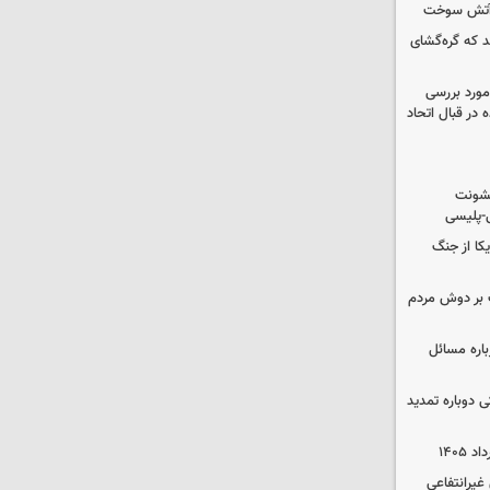
د که گره‌گشای
مورد بررسی
 در قبال اتحاد
خشونت
ی-پلیسی
یکا از جنگ
 بر دوش مردم
باره مسائل
وم پزشکی دوباره تمدید
یرانتفاعی