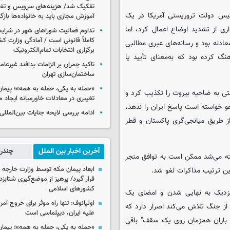
تفکیک شد/ هزینه‌های سرویس و تغذی
رئیس دولت تروریستی آمریکا در یک
آموزش مجازی باید به خانواده‌ها بازگ
ری از تشدید اوضاع اعمال کرد، اما
تداوم فعالیت شوراهای شهر در شرای
کاملاً قانونی است / آمادگی وزارت کش
لش کشیدن این معادله بود و رسانه‌های عبری مطالبی
برگزاری انتخابات تمام‌الکترونیک
گ کرده بود که به‌معنای تأیید یا
تاکید چمران بر الزامات پدافند غیرعام
ساختمان‌سازی تهران
«حمله به یکی، حمله به همه»؛ پیما
ی به ضاحیه بیروت را تکذیب کرد و
تغییری در معادلات خاورمیانه ایجاد م
هو خواسته است پاسخ ایران را ندهد،
ادامه بررسی لایحه جنایات بین‌الملل
ا از طریق میانجی‌گری پاکستان و قطر
آخرین اخبار بین الملل
چندرس
فته می‌شد ممکن است به توافق منجر
ابعاد پیمان مکه توسط وزارت خارجه 
این ترتیب مذاکرات لغو شد.
قرار گیرد/ پرهیز از موضع‌گیری شتابزده
کشورهای اسلامی
ه نزدیک به نهایی شدن و امضای یک
اولیانوف: تنها راه موثر برای خروج آمر
 از جنگ تلاش می‌کند اصرار دارد که
علیه ایران، دیپلماسی است
 و باران همزمان روی یک سقف" باقی
«حمله به یکی، حمله به همه»؛ پیما