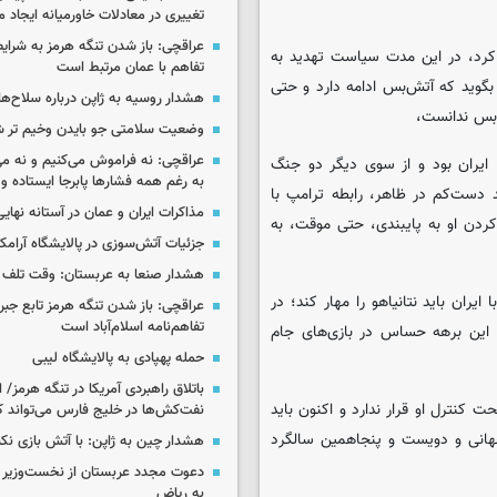
تغییری در معادلات خاورمیانه ایجاد م
عراقچی: باز شدن تنگه هرمز به شرایط
 کرد، در این مدت سیاست تهدید به
تفاهم با عمان مرتبط است
گوید که آتش‌بس ادامه دارد و حتی
هشدار روسیه به ژاپن درباره سلاح‌ه
‌بس ندانست،
وضعیت سلامتی جو بایدن وخیم تر 
عراقچی: نه فراموش می‌کنیم و نه می
 ایران بود و از سوی دیگر دو جنگ
به رغم همه فشارها پابرجا ایستاده و
د دست‌کم در ظاهر، رابطه ترامپ با
مذاکرات ایران و عمان در آستانه نها
 کردن او به پایبندی، حتی موقت، به
جزئیات آتش‌سوزی در پالایشگاه آرام
هشدار صنعا به عربستان: وقت تلف ن
ران باید نتانیاهو را مهار کند؛ در
عراقچی: باز شدن تنگه هرمز تابع جب
تفاهم‌نامه اسلام‌آباد است
ر این برهه حساس در بازی‌های جام
حمله پهپادی به پالایشگاه لیبی
باتلاق راهبردی آمریکا در تنگه هرمز/
ت کنترل او قرار ندارد و اکنون باید
نفت‌کش‌ها در خلیج فارس می‌تواند ک
جهانی و دویست و پنجاهمین سالگرد
هشدار چین به ژاپن: با آتش بازی نکن
دعوت مجدد عربستان از نخست‌وزیر ع
به ریاض