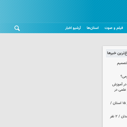
فیلم و صوت
استان‌ها
آرشیو اخبار
غ‌ترین خبرها
 تصمیم
می؟
 در آموزش
علمی در
هواشناسی ایران| رگبارو رعد و برق در ۱۵ استان /
حمله مسلحانه به قهوه‌خانه‌ای در زاهدان / ۲ نفر