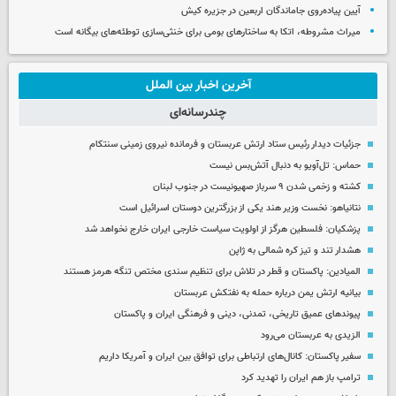
آیین پیاده‌روی جاماندگان اربعین در جزیره کیش
میراث مشروطه، اتکا به ساختارهای بومی برای خنثی‌سازی توطئه‌های بیگانه است
آخرین اخبار بین الملل
چندرسانه‌ای
جزئیات دیدار رئیس ستاد ارتش عربستان و فرمانده نیروی زمینی سنتکام
حماس: تل‌آویو به دنبال آتش‌بس نیست
کشته و زخمی شدن ۹ سرباز صهیونیست در جنوب لبنان
نتانیاهو: نخست وزیر هند یکی از بزرگترین دوستان اسرائیل است
پزشکیان: فلسطین هرگز از اولویت سیاست خارجی ایران خارج نخواهد شد
هشدار تند و تیز کره شمالی به ژاپن
المیادین: پاکستان و قطر در تلاش برای تنظیم سندی مختص تنگه هرمز هستند
بیانیه ارتش یمن درباره حمله به نفتکش عربستان
پیوندهای عمیق تاریخی، تمدنی، دینی و فرهنگی ایران و پاکستان
الزیدی به عربستان می‌رود
سفیر پاکستان: کانال‌های ارتباطی برای توافق بین ایران و آمریکا داریم
ترامپ باز هم ایران را تهدید کرد