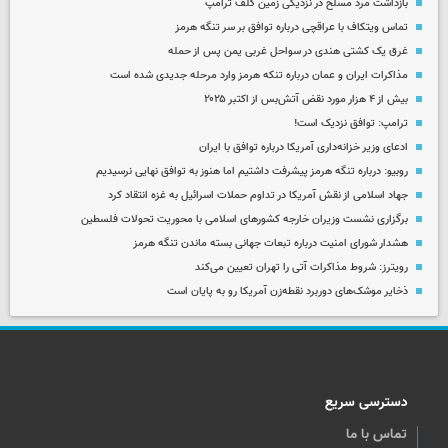
بازداشت مرد مسلح در نزدیکی زمین گلف ترامپ
تماس ویتکاف با عراقچی درباره توافق بر سر تنگه هرمز
غرق یک کشتی هندی در سواحل غربی یمن پس از حمله
مذاکرات ایران و عمان درباره تنکه هرمز وارد مرحله جدیدی شده است
بیش از ۴ هزار مورد نقض آتش‌بس از اکتبر ۲۰۲۵
ترامپ: توافق نزدیک است!
ادعای وزیر خزانه‌داری آمریکا درباره توافق با ایران
روبیو: درباره تنگه هرمز پیشرفت داشتیم اما هنوز به توافق نهایی نرسیدیم
جهاد اسلامی از نقش آمریکا در تداوم حملات اسرائیل به غزه انتقاد کرد
برگزاری نشست وزیران خارجه کشورهای اسلامی با محوریت تحولات فلسطین
هشدار شورای امنیت درباره تبعات جهانی بسته ماندن تنگه هرمز
رویترز: شروط مذاکرات آتی را تهران تعیین می‌کند
ذخایر موشک‌های دوربرد نقطه‌زن آمریکا رو به پایان است
دسترسی سریع
تماس با ما