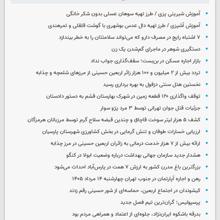
آموزش شیرینی پزی / طرز تهیه سوهان عسلی بدون شکر خانگی
آموزش آشپزی / طرز تهیه دال عدس بوشهری با گوشت قلقلی و تمرهندی
۷ اشتباه رایج در مصرف دارو که می‌تواند سلامتتان را به خطر بیندازد
دستگیری شوهر در ماجرای گم‌شدن یک زن
بازار اجاره مسکن در بن‌بست؛ سقف‌گذاری جواب نداد
تردد بیش از ۲ میلیون و ۱۰۰ هزار زائر اربعین حسینی از مرزهای شلمچه و چذابه
نخستین هتل سنتی دزفول به بهره برداری رسید
توقف واگذاری ۱۲۰ قطعه زمین در شهرک بهارستان قشم به دستور دادستان
جزئیات قتل جوان تهرانی توسط ۳ مرد پژو سوار
کشف ۵ هزار لیتر سوخت قاچاق و چندین قبضه سلاح گرم توسط مرزبانان هرمزگان
ارزیابی خسارات طوفان و تنش گرمایی در بخش کشاورزی شهرستان پارسیان
ارائه بیش از ۷ هزار خدمت درمانی به زائران اربعین حسینی در مرز چذابه
هشدار جدید سازمان جهانی بهداشت درباره وضعیت ابولا در کنگو
بزرگترین باغ مدرن کشور به ارزش ۷ همت در پارس‌آباد احداث می‌شود
رهن و اجاره آپارتمان در جنوب تهران چهارشنبه ۱۴ مرداد ۱۴۰۵
کیشوندان در اجتماع اربعین، حماسه‌ای از شور حسینی رقم زدند
پرسپولیس؛ گران‌ترین تیم فصل جدید
بدرقه باشکوه ایران‌نژاد، جلوه‌ای از اعتماد و همراهی مردم بود