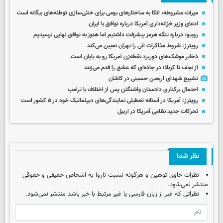
میراث مشروطه، اتکا به ساختارهای بومی برای خنثی‌سازی توطئه‌های بیگانه است
ادعای وزیر خزانه‌داری آمریکا درباره توافق با ایران
روبیو: درباره تنگه هرمز پیشرفت داشتیم اما هنوز به توافق نهایی نرسیدیم
رویترز: شروط مذاکرات آتی را تهران تعیین می‌کند
ذخایر موشک‌های دوربرد نقطه‌زن آمریکا رو به پایان است
از نجف تا کربلا؛ در جاده‌ای که عشق را قدم می‌زنند
تشییع شهدای اربعین حسینی در کاشان
احتمال برکناری دادستان واشنگتن پس از اختلاف با ترامپ
رویترز: آمریکا در آستانه تعطیلی نمایندگی‌های دیپلماتیک خود در ۵ کشور است
تحرکات جدید نظامی آمریکا در اربیل
نظر شما
نظرات حاوی توهین و هرگونه نسبت ناروا به اشخاص حقیقی و حقوقی
منتشر نمی‌شود.
نظراتی که غیر از زبان فارسی یا غیر مرتبط با خبر باشد منتشر نمی‌شود.