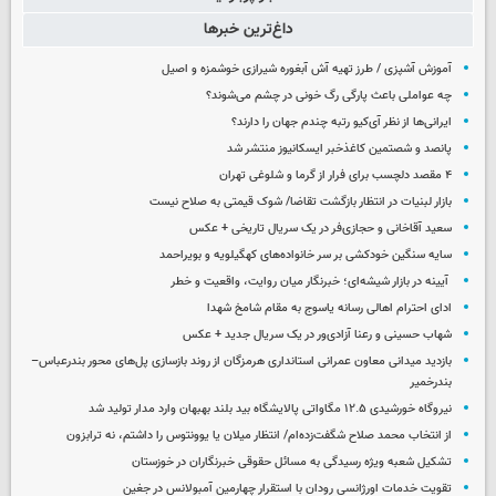
داغ‌ترین خبرها
آموزش آشپزی / طرز تهیه آش آبغوره شیرازی خوشمزه و اصیل
چه عواملی باعث پارگی رگ خونی در چشم می‌شوند؟
ایرانی‌ها از نظر آی‌کیو رتبه چندم جهان را دارند؟
پانصد و شصتمین کاغذخبر ایسکانیوز منتشر شد
۴ مقصد دلچسب برای فرار از گرما و شلوغی تهران
بازار لبنیات در انتظار بازگشت تقاضا/ شوک قیمتی به صلاح نیست
سعید آقاخانی و حجازی‌فر در یک سریال تاریخی + عکس
سایه سنگین خودکشی بر سر خانواده‌های کهگیلویه و بویراحمد
آیینه در بازار شیشه‌ای؛ خبرنگار میان روایت، واقعیت و خطر
ادای احترام اهالی رسانه یاسوج به مقام شامخ شهدا
شهاب حسینی و رعنا آزادی‌ور در یک سریال جدید + عکس
بازدید میدانی معاون عمرانی استانداری هرمزگان از روند بازسازی پل‌های محور بندرعباس–
بندرخمیر
نیروگاه خورشیدی ۱۲.۵ مگاواتی پالایشگاه بید بلند بهبهان وارد مدار تولید شد
از انتخاب محمد صلاح شگفت‌زده‌ام/ انتظار میلان یا یوونتوس را داشتم، نه ترابزون
تشکیل شعبه ویژه رسیدگی به مسائل حقوقی خبرنگاران در خوزستان
تقویت خدمات اورژانسی رودان با استقرار چهارمین آمبولانس در جغین