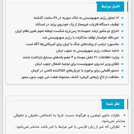
اخبار مرتبط
۱۷ تجاوز رژیم صهیونیستی به خاک سوریه در ۴۸ ساعت گذشته
توقیف دستگاه فلزیاب غیرمجاز از یک خودروی پراید در اسدآباد
اخراج دو مأمور ارشد «موساد»؛ پس‌لرزه شکست توطئه شوم تغییر نظام ایران
حزب‌الله خواستار توقف مذاکرات با رژیم صهیونیستی شد
جانسون: ترامپ از پیامدهای جنگ با ایران برای آمریکایی‌ها آگاه است
ادامه حملات رژیم صهیونیستی به جنوب لبنان
وزارت اطلاعات: ۲۱ عامل موساد و ۴ عضو باندهای مسلح بازداشت شدند
تقلای وزیر تندروی صهیونیست برای توجیه اشغال جنوب لبنان
دستور قضایی برای برخورد با جریان‌های القاکننده ناامنی در کرمان
حفاظت از تاغ زارهای کرمان؛ کشف محموله هفت تنی چوب بدون مجوز
نظر شما
نظرات حاوی توهین و هرگونه نسبت ناروا به اشخاص حقیقی و حقوقی
منتشر نمی‌شود.
نظراتی که غیر از زبان فارسی یا غیر مرتبط با خبر باشد منتشر نمی‌شود.