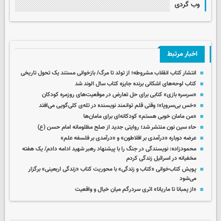
وب گردی
اخبار مرتبط
انتشار کتاب انقلاب مشروطه؛ از تولد تا مرگ/ بازخوانی مستند یک تحول تاریخی
کتاب لوحه‌های اشکانی برنده جایزه کتاب سال الوند شد
«سرسره بازی» کتابی برای حل تعارض در موقعیت‌های روزمره کودکان
«خس بی‌سروپا»؛ وقتی قلم توانمند نویسنده در تله‌ی کلی‌گویی می‌افتد
«من مامان خوبی هستم» کودکانه‌ای برای مامان‌ها
حاء سین نون منتشر شد؛ روایتی جدید از صلح مظلومانه امام حسن (ع)
عرضه دوباره «درآمدی بر افلاطون» و «درآمدی بر فلسفه علم»
محمودزاده: نویسندگی در جنگ را با پیشنهاد رهبر شهید ادامه دادم/ یک هفته
مخفیانه در اسرائیل زندگی کردم
پویش کتاب‌خوانی «کتاب و زندگی» با محوریت کتاب «زندگی اربعینی» برگزار
می‌شود
«از پمبانا تا ماریانا» اثری سردرگم میان خیال و واقعیت