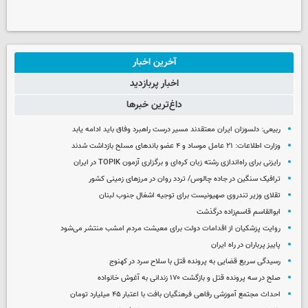
آخرین اخبار
اخبار پربازدید
داغ‌ترین خبرها
ربیعی: دلسوزان ایران معتقدند مسیر درست راهبرد وفاق باید ادامه یابد
وزارت اطلاعات: ۲۱ عامل موساد و ۴ عضو باندهای مسلح بازداشت شدند
رایزنی برای راه‌اندازی رشته زبان کره‌ای و برگزاری آزمون TOPIK در ایران
ترافیک سنگین در جاده چالوس/ تردد روان در مرزهای زمینی کشور
تقلای وزیر تندروی صهیونیست برای توجیه اشغال جنوب لبنان
ابوالقاسم قاسم‌زاده درگذشت
روایت پزشکیان از اقدامات دولت برای معیشت مردم امشب منتشر می‌شود
پاییز پرباران در راه ایران
رسیدگی سریع قضایی به پرونده قتل با سلاح سرد در کهنوج
صلح در سه پرونده قتل و بازگشت ۱۷۰ زندانی به آغوش خانواده
احداث مجتمع آموزشی رفاهی فرهنگیان بافت با اعتبار ۴۵ میلیارد تومان