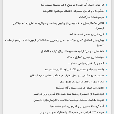
فراخوان ارسال آثار ادبی با موضوع «رهبر شهید» منتشر شد
کارگردانان و عوامل مجموعه «اعتراف می‌کنم» اعلام شد
مریم همتیان درگذشت
تلاش دشمنان برای حذف اربعین از ویترین رسانه‌های جهانی/ معضلی به نام «بلاگری
اربعین»
فرزاد فرزین مجری «صحنه» شد
پیش بینی استقرار ۳هزار موکب در مسیر پیاده‌روی «جاماندگان ابعین»/ آغاز مراسم از ساعت
۶ صبح
کمک‌های مردمی؛ از توسعه حرم‌ها تا رونق تولید و اشتغال
سینماها روز اربعین تعطیل هستند
کلاغ و یک تریلر سیاسی متفاوت
پانصد و پنجاه و ششمین کاغذخبر ایسکانیوز منتشر شد
«سرسره بازی» کتابی برای حل تعارض در موقعیت‌های روزمره کودکان
محرم شهر؛ پژواک عزاداری در پهنای شهر
یادبود اکبر عبدی در صداوسیما برگزار می‌شود
«زنده‌شور» از «استخر» رد شد؛ ثبت رکورد تازه فروش برای دو فیلم
تقویت ظرفیت خدمات موکب‌ها متناسب با افزایش زائران اربعین
آمادگی بعثه رهبری برای اعزام روحانیون به سامرا
مرمت ۱۴۹ اثر آسیب‌دیده در جنگ با مشارکت دولت و مردم