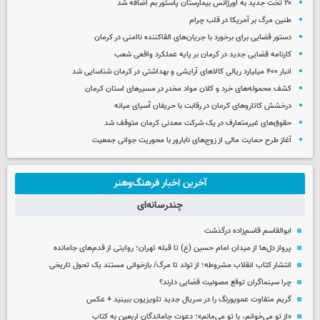
۲۰ تخت جدید به اورژانس بیمارستان پاستور بم اضافه شد
طنین مرگ بر آمریکا در قلب چرام
دستور قضایی برای برخورد با جریان‌های القاکننده ناامنی در کرمان
کارنامه قضایی جدید در کرمان بر پایه عملکرد واقعی شعب
انبار ۴۰۰ میلیارد ریالی کالاهای آرایشی و بهداشتی در کرمان شناسایی شد
کشف محموله‌های خرد و کلان مواد مخدر در مسیرهای استان کرمان
درخشش کاتاروهای کرمان در رقابت با حریفان آسیای میانه
حقوق‌های غیرمتعارف در یک شرکت معدنی کرمان متوقف شد
آغاز طرح حمایت مالی از زوج‌های نابارور با محوریت جوانی جمعیت
آخرین اخبار فرهنگ‌وهنر
چندرسانه‌ای
ابوالقاسم قاسم‌زاده درگذشت
پرواز دل‌ها از میدان امام حسین (ع) تا قبله تهران؛ روایتی از قدم‌های جامانده
انتشار کتاب انقلاب مشروطه؛ از تولد تا مرگ/ بازخوانی مستند یک تحول تاریخی
چرا سینماگران توقع مصونیت قضایی دارند؟
گریم متفاوت عموپورنگ را در سریال جدید تلویزیون ببینید + عکس
«از تو می‌خوانم، با تو می‌مانم»؛ دعوت جاماندگان اربعین به کتاب