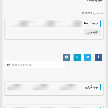
کد مطلب:
1308753
برچسب‌ها
کتابخوانی
وب گردی