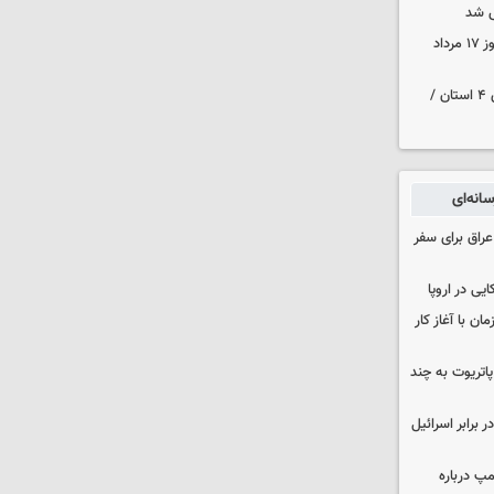
 شد
قیمت زمان بازگشایی طلا و سکه امروز ۱۷ مرداد
هواشناسی ایران | هشدار نارنجی برای ۴ استان /
انه‌ای
راق برای سفر
یی در اروپا
ن با آغاز کار
هزار موشک پاتریوت به چند
 برابر اسرائیل
مپ درباره