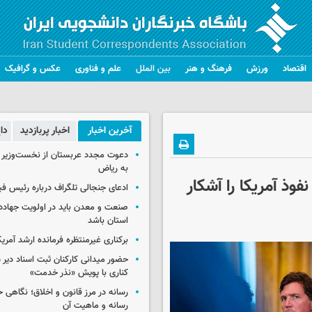
اقتصاد
ورزش
فرهنگ و هنر
بین الملل
علم و فناوری
عکس و گرافیک
آخرین اخبار
اخبار پربازدید
دا
دعوت مجدد عربستان از نخست‌وزیر ع
به ریاض
وذ آمریکا را آشکار
ادعای جنجالی تلگراف درباره رئیس فی
صنعت و معدن باید در اولویت جهاد
استان باشد
برکناری غیرمنتظره فرمانده ارشد آمریکا
حضور میدانی کارکنان ثبت اسناد دیر 
کناری با پویش «نذر خدمت»
رسانه در مرز قانون و اخلاق؛ نگاهی 
رسانه و ماهیت آن