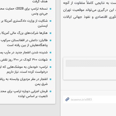
هدف گرفت
به نتایجی کاملاً متفاوت از آنچه
نسخه ترامپ برای 2028؛ 
 این درگیری می‌تواند موقعیت تهران
جی‌دی ونس
وری اقتصادی و نفوذ جهانی ایالات
شکایت از وزارت دادگستری آمریکا بر 
اپستین
هکرها شرکت‌های بزرگ مالی آمریکا ر
طالبان: داعش در افغانستان سرکوب 
پناهگاه‌هایش از بین رفته است
شنیده شدن انفجار جدید در مأرب یم
شهادت ۳۰۰ کودک در ۳۰۰ روز نقض آتش‌بس غزه
ترامپ: خودمان به موشک‌هایی که او
درخواست کرده است، نیاز داریم
انفجار در مقر مزدوران وابسته به ریا
شرق یمن
فرمان اجرایی دوباره ترامپ برای مح
تابعیت بر اساس تولد»