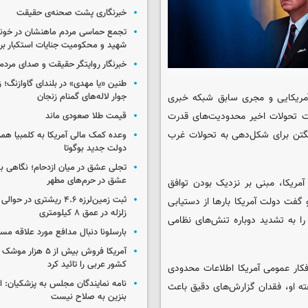
خبرنگاری پشت صحنه‌ی حقیقت
تجمع حماسی مردم ماهنشان در خون
شهید و محکومیت جنایات استکبار برگ
خبرنگار روایتگر حقیقت و صدای مردم
طنین «یا مهدی» در بلندای گاوازنگ؛ ز
 آمریکایی و مجری سابق شبکه خبری
جوار لاله‌های گمنام زنجان
گفت تحولات اخیر محدودیت‌های قدرت
قیمت طلا صعودی ماند
شنگتن برای شکل‌دهی به تحولات غرب
وعده کمک مالی آمریکا به کلمبیا همزما
دولت جدید بوگوتا
تجلی عشق در میان ازدحام؛ نگاهی ب
عشق در حرم‌های مطهر
مریکا، مبنی بر نزدیک بودن توافق
ثبت زمین‌لرزه ۴.۶ ریشتری در
 گفت دولت آمریکا بارها از دستیابی
زلزله در عمق ۸ کیلومتری
را به تشدید دوباره تنش‌های نظامی
بارسلونا دنبال مدافع مورد علاقه مس
آمریکا فروش بیش از ۵ 
کشور عربی را تائید کرد
ار عمومی آمریکا اطلاعات محدودی
نامه نمایندگان مجلس به پزشکیان: 
فته او، فقدان گزارش‌های دقیق باعث
بنزین به صلاح نیست