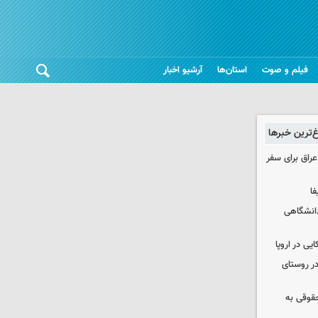
فیلم و صوت
استان‌ها
آرشیو اخبار
غ‌ترین خبرها
راق برای سفر
فا
دانشگاهی
یی در اروپا
در روستای
حقوقی به