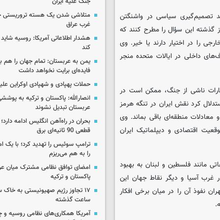
جنگ علیه ایران
متلاشی شدن یک هسته تروریستی خ
د تصمیم‌گیری سیاسی در واشنگتن
غرب عراق
ز گذشته این سؤال را مطرح کنند که
هشدار اطلاعاتی آمریکا: روسیه شاید ب
ی را در اختیار دارند یا خیر. وی
کند
‌های داخلی در ایالات متحده منجر
یمن به عربستان: تمام جهان را هم 
فایده‌ای برایت نخواهد داشت
حملات پهپادی و شهپادی اوکراین علی
ارات ناشی از جنگ، ممکن است در
انصارالله: پاکستان و ترکیه به پوششی
ستدلال کرد نقش ایران در تنگه هرمز
عربستان تبدیل نشوند
معادلات منطقه‌ای باقی بماند. وی
بحران در راه‌آهن انگلیس ادامه دارد؛
قعیت اقتصادی و دیپلماتیک ایران
قطعی 90 ثانیه‌ای برق
ترامپ سوئیس را تهدید کرد؛ با یک ام
را به هم می‌ریزم
تی مانند فلسطین و لبنان به بهبود
امضای توافق نظامی مشترک میان عر
پاکستان و ترکیه
ر غرب آسیا و دیگر نقاط جهان این
ران نفوذ آن را در میان برخی افکار
ساعت گذشته
.
آمریکا همکاری‌های نظامی روسیه و چین