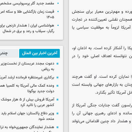
مقصد جدید گلر پرسپولیسی مشخص
رده و مهم‌ترین معیار برای سنجش
۱۴۰۵
همچنان نقشی تعیین‌کننده در تجارت
مریکا لزوماً به موفقیت سیاسی یا
رگبار، سیلاب و رعد و برق در شمال
 را آشکار کرده است. به اذعان او،
آخرین اخبار بین الملل
چندرس
ن نتوانسته اهداف اصلی خود را در
دعوت مجدد عربستان از نخست‌وزیر ع
به ریاض
ا نمایان کرده است. او گفت هرچند
برکناری غیرمنتظره فرمانده ارشد آمریکا
چنان به بازارهای جهانی وابسته است
وعده کمک مالی آمریکا به کلمبیا همزما
دولت جدید بوگوتا
 آمریکا تأثیر بگذارد.
آمریکا فروش بیش از ۵ 
رلسون گفت جنایات جنگی آمریکا از
کشور عربی را تائید کرد
انده و ادعای رهبری جهانی آن را
وزیر دفاع پاکستان: جهان اسلام باید در
متحد شود
هشدار داد چنین اقداماتی می‌تواند
هشدار نمایندگان جمهوری‌خواه به ترا