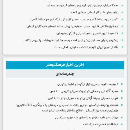
۳۰۰۰ میلیارد تومان برای نگهداری راه‌های کرمان هزینه شد
روایت‌های خبرنگار کرمانی در شهر کوفه
تقویت پیوند دانشگاه و صنعت، مسیر افزایش اثرگذاری جهاددانشگاهی
از حقوق ناکافی تا نبود حمایت حقوقی؛ روایت دغدغه‌های خبرنگاران کرمان
۲۷ مرداد؛ روز تعیین مسیر آسیایی گل‌گهر سیرجان
پیش‌خریداران مسکن پیش از پرداخت وجه، مالکیت فروشنده را بررسی کنند
اقتدار امروز ایران نتیجه اعتماد به توان داخلی است
آخرین اخبار فرهنگ‌وهنر
چندرسانه‌ای
۴ مقصد دلچسب برای فرار از گرما و شلوغی تهران
سعید آقاخانی و حجازی‌فر در یک سریال تاریخی + عکس
شهاب حسینی و رعنا آزادی‌ور در یک سریال جدید + عکس
شمشادی: رشد در فضای مجازی باعث شده برخی خودشان را خبرنگار بدانند/ دلاوری:
مهمترین هدیه‌ روز خبرنگار، اصلاح ساختار رسانه در ایران است
«روایت در قاب عمودی» با حضور سه چهره سینمایی
ابوالقاسم قاسم‌زاده درگذشت