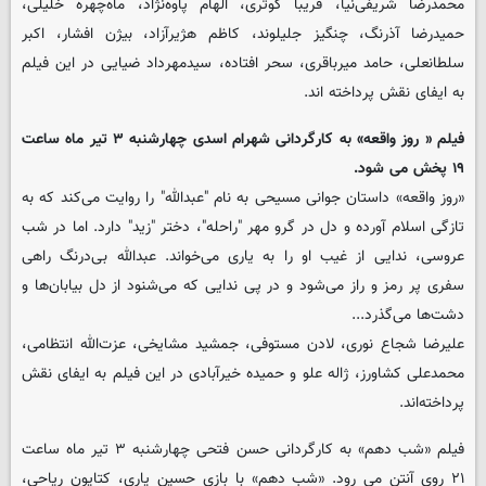
محمدرضا شریفی‌نیا، فریبا کوثری، الهام پاوه‌نژاد، ماه‌چهره خلیلی،
حمیدرضا آذرنگ، چنگیز جلیلوند، کاظم هژیرآزاد، بیژن افشار، اکبر
سلطانعلی، حامد میرباقری، سحر افتاده، سیدمهرداد ضیایی در این فیلم
به ایفای نقش پرداخته اند.
فیلم « روز واقعه» به کارگردانی شهرام اسدی چهارشنبه ۳ تیر ماه ساعت
۱۹ پخش می شود.
«روز واقعه» داستان جوانی مسیحی به نام "عبدالله" را روایت می‌کند که به
تازگی اسلام آورده و دل در گرو مهر "راحله"، دختر "زید" دارد. اما در شب
عروسی، ندایی از غیب او را به یاری می‌خواند. عبدالله بی‌درنگ راهی
سفری پر رمز و راز می‌شود و در پی ندایی که می‌شنود از دل بیابان‌ها و
دشت‌ها می‌گذرد...
علیرضا شجاع نوری، لادن مستوفی، جمشید مشایخی، عزت‌الله انتظامی،
محمدعلی کشاورز، ژاله علو و حمیده خیرآبادی در این فیلم به ایفای نقش
پرداخته‌اند.
فیلم «شب دهم» به کارگردانی حسن فتحی چهارشنبه ۳ تیر ماه ساعت
۲۱ روی آنتن می رود. «شب دهم» با بازی حسین یاری، کتایون ریاحی،