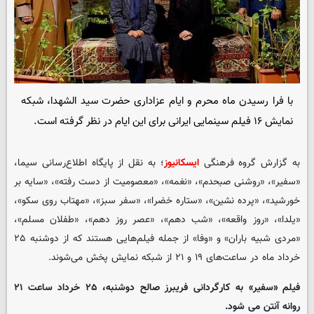
با فرا رسیدن ماه محرم و ایام عزاداری حضرت سید الشهدا، شبکه
نمایش ۱۶ فیلم سینمایی ایرانی برای این ایام در نظر گرفته است.
به گزارش گروه فرهنگی
ایسکانیوز
؛ به نقل از پایگاه اطلاع‌رسانی سیما،
«سفیر»، «روشنی صبحدم»، «نغمه»، «معصومیت از دست رفته»، «سایه بر
خورشید»، «پرده نشین»، «ستاره خضرا»، «سفر سبز»، «مهتاب روی سکو»،
«یلدا»، «روز واقعه»، «شب دهم»، «عصر روز دهم»، «طفلان مسلم»،
«مردی شبیه باران» و «وفا» از جمله فیلم‌هایی هستند که از دوشنبه ۲۵
خرداد ماه در ساعت‌های ۱۹ و ۲۱ از شبکه نمایش پخش می‌شوند.
فیلم «سفیر» به کارگردانی فریبرز صالح دوشنبه، ۲۵ خرداد ساعت ۲۱
روانه آنتن می شود.