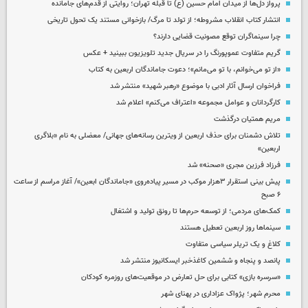
پرواز دل‌ها از میدان امام حسین (ع) تا قبله تهران؛ روایتی از قدم‌های جامانده
انتشار کتاب انقلاب مشروطه؛ از تولد تا مرگ/ بازخوانی مستند یک تحول تاریخی
چرا سینماگران توقع مصونیت قضایی دارند؟
گریم متفاوت عموپورنگ را در سریال جدید تلویزیون ببینید + عکس
«از تو می‌خوانم، با تو می‌مانم»؛ دعوت جاماندگان اربعین به کتاب
فراخوان ارسال آثار ادبی با موضوع «رهبر شهید» منتشر شد
کارگردانان و عوامل مجموعه «اعتراف می‌کنم» اعلام شد
مریم همتیان درگذشت
تلاش دشمنان برای حذف اربعین از ویترین رسانه‌های جهانی/ معضلی به نام «بلاگری
اربعین»
فرزاد فرزین مجری «صحنه» شد
پیش بینی استقرار ۳هزار موکب در مسیر پیاده‌روی «جاماندگان ابعین»/ آغاز مراسم از ساعت
۶ صبح
کمک‌های مردمی؛ از توسعه حرم‌ها تا رونق تولید و اشتغال
سینماها روز اربعین تعطیل هستند
کلاغ و یک تریلر سیاسی متفاوت
پانصد و پنجاه و ششمین کاغذخبر ایسکانیوز منتشر شد
«سرسره بازی» کتابی برای حل تعارض در موقعیت‌های روزمره کودکان
محرم شهر؛ پژواک عزاداری در پهنای شهر