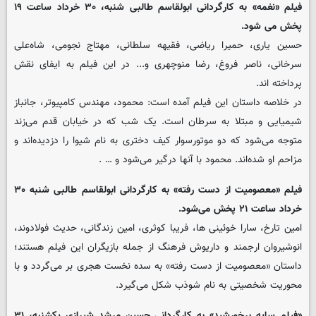
فیلم «نغمه» به کارگردانی ابولقاسم طالبی شنبه، ۳۰ خرداد ساعت ۱۹
پخش می شود.
حسین یاری، حمیرا ریاضی، فقیهه سلطانی، مهتاج نجومی، شاه‌علی
سرخانی، ناصر فروغ، رضا منوچهری و... در این فیلم به ایفای نقش
پرداخته اند.
در خلاصه داستان این فیلم آمده است: محمود، مهندس کامپیوتر، جانباز
شیمیایی و مبتلا به سرطان است. یک شب که در خیابان قدم می‌زند
متوجه می‌شود که دو موتورسوار کیف دختری به نام شیوا را دزدیده‌اند و
مزاحم او شده‌اند. محمود با آنها درگیر می‌شود و … .
فیلم «معصومیت از دست رفته» به کارگردانی ابولقاسم طالبی شنبه ۳۰
خرداد ساعت ۲۱ پخش می‌شود.
امین تارخ، سارا خوئینی ها، فریبا کوثری، امین زندگانی، حدیث فولادوند،
انوشیروان ارجمند و داریوش فرهنگ از جمله بازیگران این فیلم هستند؛
داستان «معصومیت از دست رفته» به سده نخست هجری بر می‌گردد و با
محوریت شخصیتی به نام شوذب شکل می‌گیرد.
«فیلم سایه برخورشید» به کارگردانی حسین مرشد شیرازی یکشنبه، ۳۱