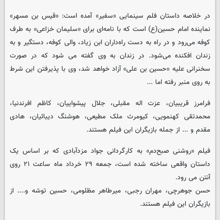
در خلاصه داستان فلم سینمایی «سفیر» آمده است: «قیس بن مسهر»
نماینده‌ امام حسین(ع) است که با نامه‌ای برای «سلیمان خزاعی» به طرف
کوفه می‌رود و در راه به دست راه‌داران ابن زیاد، والی کوفه، دستگیر و به
زندان افکنده می‌شود. در زندان به وی گفته می شود که در صورت
سخنرانی علیه «حسین بن علی» آزاد خواهد شد، وی با پذیرفتن این شرط
به روی منبر رفته اما ...
فرامرز قریبیان، عزت اله مقبلی، جلال پیشواییان، کاظم افرندنیا،
محمدتقی کهنمویی، کیومرث ملک مطیعی، هوشنگ دیبائیان، هادی
مقدم و ... از جمله بازیگران این فیلم هستند.
فیلم «روشنی صبح‌دم» به کارگردانی جواد مزدآبادی که بر اساس یک
داستان واقعی ساخته شده است، ‌جمعه ۲۹ خرداد ماه ساعت ۲۱ روی
آنتن می رود.
حسن جوهرچی، مهران رجبی، میرطاهر مظلومی، حسین توشه و.... از
بازیگران این فیلم هستند.