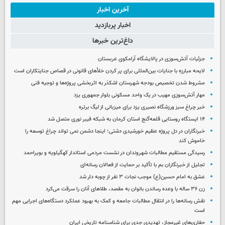
آخرین اخبار
اخبار پربازدید
داغ‌ترین خبرها
جزئیات آتش‌سوزی در پالایشگاه آرامکوی عربستان
لایحه مبارزه با جنایات بین‌المللی برای پر کردن خلأهای قانونی در قصاص جنایتکاران است
مشروط شدن تخصیص بودجه شهرستان اشکذر به اثربخشی پروژه‌ها و توجیه فنی
مهار آتش‌سوزی مهیب در یک واحد مسکونی بلوار جمهوری یزد
خبر چراغ سبز ورزشگاه نصیری یزد برای میزبانی از لیگ برتره
۱۴ ایستگاه روستایی قلعه‌گنج استان کرمان به شبکه فیبر نوری متصل شد
خبرنگاران در دل پروژه عظیم خورشیدی دشتی؛ اینجا دشمن نمی‌ تواند چراغ توسعه را
خاموش کند
رسیدگی مستقیم مطالبات شهروندان در نشست مردمی استاندار کهگیلویه و بویراحمد
تجلیل از خبرنگاران بم با تأکید بر حمایت از فعالان رسانه‌ای
عشق به امام حسین(ع) موجب نجات ۳ نفر از چوبه دار شد
زن ۳۶ ساله با وعده رساندن بانوان به مقصد، طلاهای آنان را سرقت می‌کرد
نقش رسانه‌ها را در انتقال مطالبات جامعه و کمک به بهبود عملکرد دستگاه‌های اجرایی مهم
است
حفاری‌های غیرمجاز، تهدیدی جدی برای شناسنامه تاریخی ایران