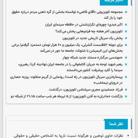
اخبار مرتبط
مجموعه تلویزیونی «آقای قاضی» توانسته بخشی از گره ذهنی مردم درباره حقوق
خود را باز کند
اکبر عبدی؛ چهره‌ای تکرارنشدنی در حافظه سینمای ایران
تلویزیون آخر هفته چه فیلم‌هایی پخش می‌کند؟
پخش یک سریال تاریخی جدید در تلویزیون
برای دوبله ۵۲قسمت آنشرلی، یک میلیون و ۶۰ هزار تومان دستمزد گرفتم/ برخی
بخش‌های این انیمیشن با شئونات جامعه ما جور در نمی‌آمد
«مهندسی مرگبار» مستند جدید شبکه چهار
رهبر شهید توجه به جریان کتابخوانی را در جامعه ایران نهادینه کرد/ رهبری،
سینما را کلید پیشرفت کشور می‌دانستند
پرستاره‌ترین سریال تلویزیون در راه است/ رونمایی از گریم متفاوت روزبه حصاری
در «رویای نیمه‌شب»
فرزاد جمشیدی مجری سرشناس تلویزیون، درگذشت
بازگشت «مادران» به آنتن تلویزیون؛ از ۵ تیرماه هر شب ساعت ۲۱:۱۵ از شبکه دو
نظر شما
نظرات حاوی توهین و هرگونه نسبت ناروا به اشخاص حقیقی و حقوقی