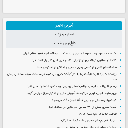
آخرین اخبار
اخبار پربازدید
داغ‌ترین خبرها
اخراج دو مأمور ارشد «موساد»؛ پس‌لرزه شکست توطئه شوم تغییر نظام ایران
کانادا دو مظنون تیراندازی در نزدیکی کنسولگری آمریکا را بازداشت کرد
سامانه‌های تامین اجتماعی بدون قطعی و اختلال در دسترس است
پزشکیان: باید افراد کارآمدتر را به کار گرفت/ کاری می کنیم در معیشت مردم مشکلی پیش
نیاید
پاسخ قالیباف به ترامپ: واقعیت‌ها را بپذیرید و به تعهدات خود عمل کنید
وزیر علوم: تجربه ایران در توسعه آموزش عالی در اختیار عراق قرار می‌گیرد
کریدورهای شمالی و جنوبی تنگه هرمز حذف می‌شوند
ضربه مغزی بیش از ۷۰۰ نظامی آمریکایی در حملات ایران
لفاظی جدید ترامپ علیه ایران
آمریکا تحریم‌های جدیدی علیه کوبا اعمال کرد
افزایش سطح آماده‌باش نظامی و امنیتی در عراق