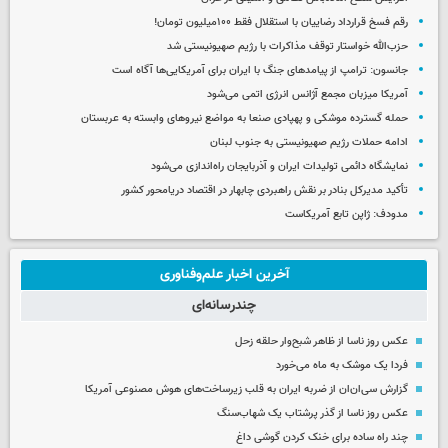
رقم فسخ قرارداد رضاییان با استقلال فقط ۱۰۰میلیون تومان!
حزب‌الله خواستار توقف مذاکرات با رژیم صهیونیستی شد
جانسون: ترامپ از پیامدهای جنگ با ایران برای آمریکایی‌ها آگاه است
آمریکا میزبان مجمع آژانس انرژی اتمی می‌شود
حمله گسترده موشکی و پهپادی صنعا به مواضع نیروهای وابسته به عربستان
ادامه حملات رژیم صهیونیستی به جنوب لبنان
نمایشگاه دائمی تولیدات ایران و آذربایجان راه‌اندازی می‌شود
تأکید مدیرکل بنادر بر نقش راهبردی چابهار در اقتصاد دریامحور کشور
مدودف: ژاپن تابع آمریکاست
آخرین اخبار علم‌وفناوری
چندرسانه‌ای
عکس روز ناسا از ظاهر شبح‌وار حلقه زحل
فردا یک موشک به ماه می‌خورد
گزارش سی‌ان‌ان از ضربه ایران به قلب زیرساخت‌های هوش مصنوعی آمریکا
عکس روز ناسا از گذر پرشتاب یک شهاب‌سنگ
چند راه‌ ساده برای خنک کردن گوشی داغ