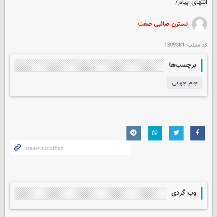
انتهای پیام/
نسترن صائبی صفت
کد مطلب:
1309381
برچسب‌ها
جام جهانی
وب گردی