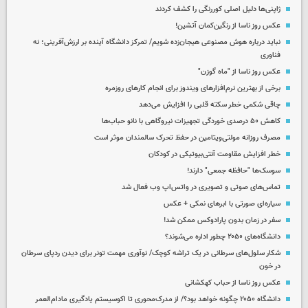
ژاپنی‌ها دلیل اصلی کوررنگی را کشف کردند
عکس روز ناسا از رنگین‌کمان آتشین!
نباید درباره هوش مصنوعی هیجان‌زده شویم/ تمرکز دانشگاه آینده بر ارزش‌آفرینی؛ نه
فناوری
عکس روز ناسا از "ماه گوزن"
برخی از بهترین نرم‌افزارهای ویندوز برای انجام کارهای روزمره
چاقی شکمی خطر سکته قلبی را افزایش می‌دهد
کاهش ۵۰ درصدی خوردگی تجهیزات نیروگاهی با نانو حباب‌ها
مصرف روزانه مولتی‌ویتامین در حفظ تحرک سالمندان موثر است
خطر افزایش مقاومت آنتی‌بیوتیکی در کودکان
سوسک‌ها "حافظه جمعی" دارند!
تماس‌های صوتی و تصویری در واتس‌اپ وب فعال شد
سیاره‌ای صورتی با ابرهای نمکی + عکس
سفر در زمان بدون پارادوکس ممکن شد!
دانشگاه‌های ۲۰۵۰ چطور اداره می‌شوند؟
شکار سلول‌های سرطانی در یک تراشه کوچک/ نوآوری مهمت تونر برای دیدن ردپای سرطان
در خون
عکس روز ناسا از حباب کهکشانی
دانشگاه ۲۰۵۰ چگونه خواهد بود؟/ از مدرک‌محوری تا اکوسیستم یادگیری مادام‌العمر