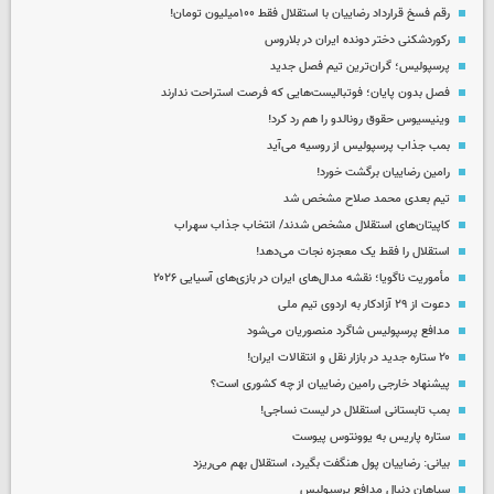
رقم فسخ قرارداد رضاییان با استقلال فقط ۱۰۰میلیون تومان!
رکوردشکنی دختر دونده ایران در بلاروس
پرسپولیس؛ گران‌ترین تیم فصل جدید
فصل بدون پایان؛ فوتبالیست‌هایی که فرصت استراحت ندارند
وینیسیوس حقوق رونالدو را هم رد کرد!
بمب جذاب پرسپولیس از روسیه می‌آید
رامین رضاییان برگشت خورد!
تیم بعدی محمد صلاح مشخص شد
کاپیتان‌های استقلال مشخص شدند/ انتخاب جذاب سهراب
استقلال را فقط یک معجزه نجات می‌دهد!
مأموریت ناگویا؛ نقشه مدال‌های ایران در بازی‌های آسیایی ۲۰۲۶
دعوت از ۲۹ آزادکار به اردوی تیم ملی
مدافع پرسپولیس شاگرد منصوریان می‌شود
۲۰ ستاره جدید در بازار نقل و انتقالات ایران!
پیشنهاد خارجی رامین رضاییان از چه کشوری است؟
بمب تابستانی استقلال در لیست نساجی!
ستاره پاریس به یوونتوس پیوست
بیانی: رضاییان پول هنگفت بگیرد، استقلال بهم می‌ریزد
سپاهان دنبال مدافع پرسپولیس