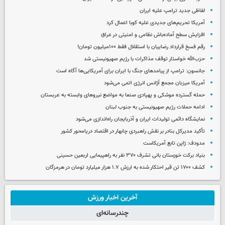
لفاظی جدید ترامپ علیه ایران
آمریکا تحریم‌های جدیدی علیه کوبا اعمال کرد
افزایش سطح آماده‌باش نظامی و امنیتی در عراق
رقم فسخ قرارداد رضاییان با استقلال فقط ۱۰۰میلیون تومان!
حزب‌الله خواستار توقف مذاکرات با رژیم صهیونیستی شد
جانسون: ترامپ از پیامدهای جنگ با ایران برای آمریکایی‌ها آگاه است
آمریکا میزبان مجمع آژانس انرژی اتمی می‌شود
حمله گسترده موشکی و پهپادی صنعا به مواضع نیروهای وابسته به عربستان
ادامه حملات رژیم صهیونیستی به جنوب لبنان
نمایشگاه دائمی تولیدات ایران و آذربایجان راه‌اندازی می‌شود
تأکید مدیرکل بنادر بر نقش راهبردی چابهار در اقتصاد دریامحور کشور
مدودف: ژاپن تابع آمریکاست
بنیاد برکت خوزستان بانی تشرف ۳۷۰ نفر به راهپیمایی اربعین حسینی
کشف ۱۷۰۰ تن قیر احتکار شده به ارزش ۱.۷ هزار میلیارد تومان در هرمزگان
آخرین اخبار ورزش
چندرسانه‌ای