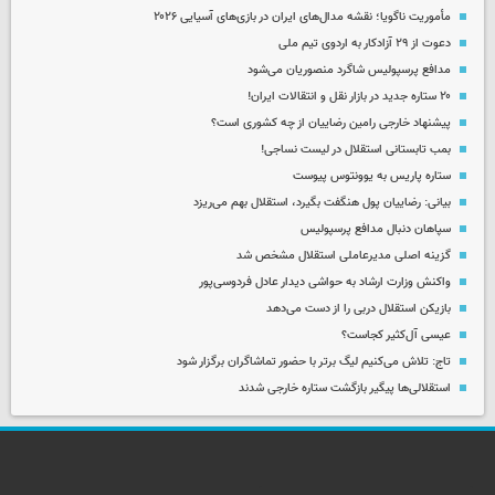
مأموریت ناگویا؛ نقشه مدال‌های ایران در بازی‌های آسیایی ۲۰۲۶
دعوت از ۲۹ آزادکار به اردوی تیم ملی
مدافع پرسپولیس شاگرد منصوریان می‌شود
۲۰ ستاره جدید در بازار نقل و انتقالات ایران!
پیشنهاد خارجی رامین رضاییان از چه کشوری است؟
بمب تابستانی استقلال در لیست نساجی!
ستاره پاریس به یوونتوس پیوست
بیانی: رضاییان پول هنگفت بگیرد، استقلال بهم می‌ریزد
سپاهان دنبال مدافع پرسپولیس
گزینه اصلی مدیرعاملی استقلال مشخص شد
واکنش وزارت ارشاد به حواشی دیدار عادل فردوسی‌پور
بازیکن استقلال دربی را از دست می‌دهد
عیسی آل‌کثیر کجاست؟
تاج: تلاش می‌کنیم لیگ برتر با حضور تماشاگران برگزار شود
استقلالی‌ها پیگیر بازگشت ستاره خارجی شدند