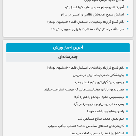
لفاظی جدید ترامپ علیه ایران
آمریکا تحریم‌های جدیدی علیه کوبا اعمال کرد
افزایش سطح آماده‌باش نظامی و امنیتی در عراق
رقم فسخ قرارداد رضاییان با استقلال فقط ۱۰۰میلیون تومان!
حزب‌الله خواستار توقف مذاکرات با رژیم صهیونیستی شد
آخرین اخبار ورزش
چندرسانه‌ای
رقم فسخ قرارداد رضاییان با استقلال فقط ۱۰۰میلیون تومان!
رکوردشکنی دختر دونده ایران در بلاروس
پرسپولیس؛ گران‌ترین تیم فصل جدید
فصل بدون پایان؛ فوتبالیست‌هایی که فرصت استراحت ندارند
وینیسیوس حقوق رونالدو را هم رد کرد!
بمب جذاب پرسپولیس از روسیه می‌آید
رامین رضاییان برگشت خورد!
تیم بعدی محمد صلاح مشخص شد
کاپیتان‌های استقلال مشخص شدند/ انتخاب جذاب سهراب
استقلال را فقط یک معجزه نجات می‌دهد!