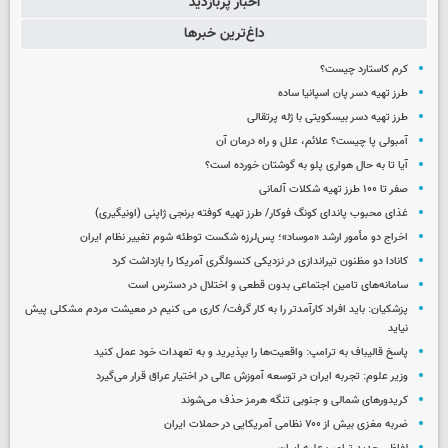
اخبار پربازدید
داغ‌ترین خبرها
کرم کاستارد چیست؟
طرز تهیه دسر پان اسپانیا ساده
طرز تهیه دسر بیسکویتی با ژله پرتقالی
آمبولی پا چیست؟ علائم، علل و راه درمان آن
آیا تا به حال هواری پلو به گوشتان خورده است؟
صفر تا ۱۰۰ طرز تهیه شکلات آلمانی
غذای محبوب پاندای کونگ فوکار/ طرز تهیه کوفته برنجی ژاپنی (اونیگیری)
اخراج دو مأمور ارشد «موساد»؛ پس‌لرزه شکست توطئه شوم تغییر نظام ایران
کانادا دو مظنون تیراندازی در نزدیکی کنسولگری آمریکا را بازداشت کرد
سامانه‌های تامین اجتماعی بدون قطعی و اختلال در دسترس است
پزشکیان: باید افراد کارآمدتر را به کار گرفت/ کاری می کنیم در معیشت مردم مشکلی پیش
نیاید
پاسخ قالیباف به ترامپ: واقعیت‌ها را بپذیرید و به تعهدات خود عمل کنید
وزیر علوم: تجربه ایران در توسعه آموزش عالی در اختیار عراق قرار می‌گیرد
کریدورهای شمالی و جنوبی تنگه هرمز حذف می‌شوند
ضربه مغزی بیش از ۷۰۰ نظامی آمریکایی در حملات ایران