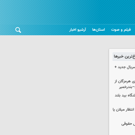
فیلم و صوت
استان‌ها
آرشیو اخبار
غ‌ترین خبرها
سریال جدید +
ی هرمزگان از
–بندرخمیر
واتی پالایشگاه بید بلند
تظار میلان یا
ل حقوقی