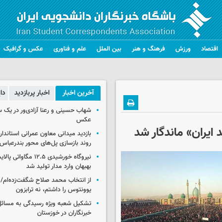
اقتصاد
ورزش
فرهنگ و هنر
بین الملل
علم و فناوری
عکس و گرافیک
آخرین اخبار
اخبار پربازدید
دا
شهاب حسینی و رعنا آزادی‌ور در یک 
عکس
ایران» ماندگار شد
بازدید میدانی معاون عمرانی استاندار
روند بازسازی پل‌های محور بندرعباس
نیروگاه خورشیدی ۱۲.۵ مگا
بهبهان وارد مدار تولید شد
از انتخاب محمد صلاح شگفت‌زده‌ام/ ان
یوونتوس را داشتم، نه ترابزون
تشکیل شعبه ویژه رسیدگی به مسائ
خبرنگاران در خوزستان