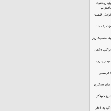
یژه روحانیت
عدی‌نیا
افزایش قیمت
 عزت یک ملت
به مناسبت روز
غ‌پراکنی دشمن
ردمی، پایه
ا در مسیر
برای همکاری
وز خبرنگار
عت آب به ذخایر