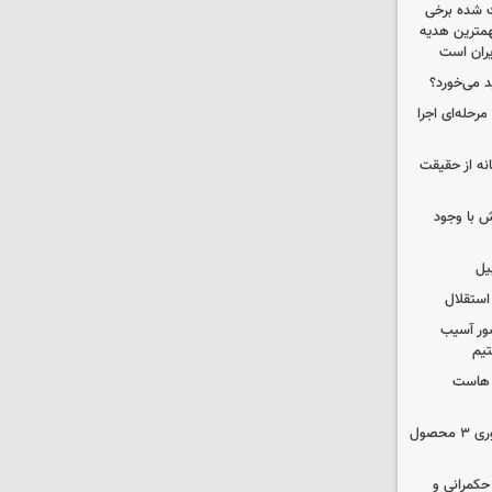
 شده برخی
همترین هدیه‌
ایران است
د می‌خورد؟
حله‌ای اجرا
انه از حقیقت
 با وجود
یل
استقلال
ور آسیب
تیم
ک هاست
دستور سازمان غذا و دارو برای جمع‌آوری ۳ محصول
 حکمرانی و