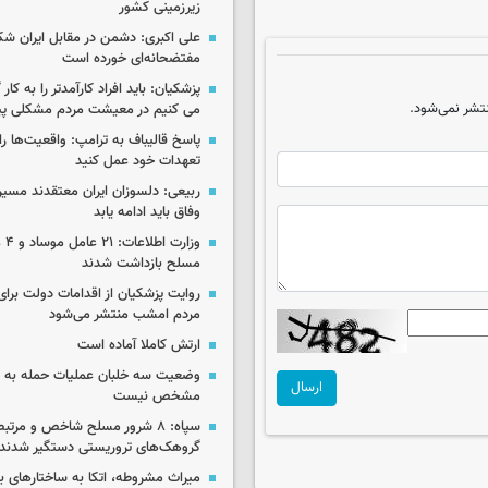
زیرزمینی کشور
علی اکبری: دشمن در مقابل ایران 
مفتضحانه‌ای خورده است
پزشکیان: باید افراد کارآمدتر را به کار
تشر نمی‌شود.
می کنیم در معیشت مردم مشکلی پی
پاسخ قالیباف به ترامپ: واقعیت‌ها را 
تعهدات خود عمل کنید
ربیعی: دلسوزان ایران معتقدند مسیر
وفاق باید ادامه یابد
وزار
مسلح بازداشت شدند
روایت پزشکیان از اقدامات دولت بر
مردم امشب منتشر می‌شود
ارتش کاملا آماده است
وضعیت سه خلبان عملیات حمله به ا
ارسال
مشخص نیست
سپاه: ۸ شرور مسلح شاخص و مرتبط
گروهک‌های تروریستی دستگیر شدند
میراث مشروطه، اتکا به ساختارهای ب