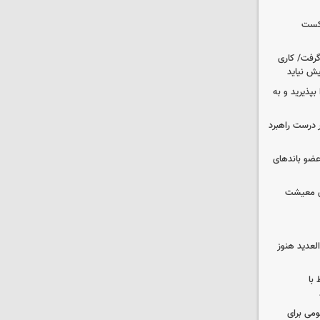
شکست
 گرفت/ کاری
ش نیاید
بپذیرید و به
 درست راهبرد
ت اطلاعات: ۲۱ عامل موساد و ۴ عضو باندهای
ای معیشت
لعدید هنوز
 با
ومی برای