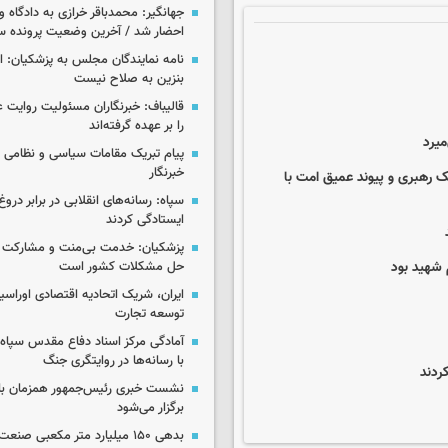
جهانگیر: محمدباقر خرازی به دادگاه و
احضار شد / آخرین وضعیت پرونده سا
نامه نمایندگان مجلس به پزشکیان: 
بنزین به صلاح نیست
قالیباف: خبرنگاران مسئولیت روایت
را بر عهده گرفته‌اند
میرد
پیام تبریک مقامات سیاسی و نظامی 
خبرنگار
یک رهبری و پیوند عمیق امت با
سپاه: رسانه‌های انقلابی در برابر درو
ایستادگی کردند
پزشکیان: خدمت بی‌منت و مشارکت م
 شهید بود
حل مشکلات کشور است
ایران، شریک اتحادیه اقتصادی اوراسی
توسعه تجارت
آمادگی مرکز اسناد دفاع مقدس سپاه 
با رسانه‌ها در روایتگری جنگ
نشست خبری رئیس‌جمهور همزمان با ر
برگزار می‌شود
بدهی ۱۵۰ میلیارد متر مکعبی صن