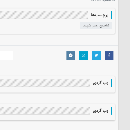
کد مطلب:
1311432
برچسب‌ها
تشییع رهبر شهید
وب گردی
وب گردی