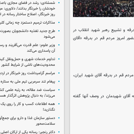
شمشادی: رشد در فضای مجازی باعث
خودشان را خبرنگار بدانند/ دلاوری: م
روز خبرنگار، اصلاح ساختار رسانه در 
مذاکرات ترمیم دستمزد چه زمانی کلی
رقه و تشییع رهبر شهید انقلاب در
طرح جدید تغذیه دانشجویان بصورت مر
می‌شود
ور امروز مردم قم در بدرقه «آقای
وزیر علوم: علم قدرت می‌آفریند و رس
آن پاسداری می‌کند
تداوم خدمات شهری و حمل‌ونقل کیش
محدودیت‌های ناشی از شرایط کشور
مراسم گرامیداشت روز خبرنگار در اردب
مردم قم در بدرقه آقای شهید ایران،
پیغام تند سرمربی تیم ملی به ستاره 
سیاست ضد مقاله، به رتبه علمی کش
 آقای شهیدمان در وصف آنها گفته
می‌زند/ به دنبال پژوهش اثرگذار هس
همه اطلاعات کسب‌ و کار را روی ی
نگذارید!
سلامت‌محور
دکتر رنجبر: رسانه یکی از ارکان اصلی