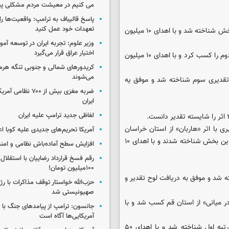
می کنیم در معیشت مردم مشکلی پی
پاسخ قالیباف به ترامپ: واقعیت‌ها را 
تعهدات خود عمل کنید
رفیع افتخار با اثر «رضا بدلی» از استان تهران حائز رتبه تقدیری اول این بخش شناخته شد و با اهدای ۱۰ میلیون
وزیر علوم: تجربه ایران در توسعه آم
اختیار عراق قرار می‌گیرد
اثر «شاه پریون» نوشته رقیه سادات صفوی از استان تهران رتبه تقدیری دوم را كسب كرد و با اهدای ۱۰ میلیون
کریدورهای شمالی و جنوبی تنگه هر
می‌شوند
ه تقدیری سوم شناخته شد و موفق یه
ضربه مغزی بیش از ۷۰۰ 
ایران
لفاظی جدید ترامپ علیه ایران
 با اثر «هاربان» از استان خراسان
آمریکا تحریم‌های جدیدی علیه کوبا اع
رضوی و اثر «اسد» از محمد سعید احمدزاده از استان فارس تقدیری‌های این بخش شناخته شدند و با اهدای ۱۰
افزایش سطح آماده‌باش نظامی و امنی
رقم فسخ قرارداد رضاییان با استقلال
۱۰۰میلیون تومان!
ه شد و موفق به دریافت لوح تقدیر و
حزب‌الله خواستار توقف مذاکرات با رژ
صهیونیستی شد
ر میانی» از استان قم كسب شد و با
جانسون: ترامپ از پیامدهای جنگ با ای
آمریکایی‌ها آگاه است
سجاد خالقی با اثر «ظلمت سفید» از استان چهار محال بختیاری حائز رتبه اول شناخته شد و با اهدای ۵۰