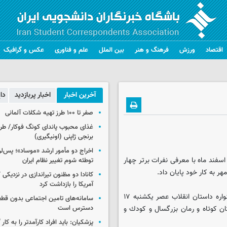
اقتصاد
ورزش
فرهنگ و هنر
بین الملل
علم و فناوری
عکس و گرافیک
آخرین اخبار
اخبار پربازدید
دا
صفر تا ۱۰۰ طرز تهیه شکلات آلمانی
غذای محبوب پاندای کونگ فوکار/ طرز
برنجی ژاپنی (اونیگیری)
اخراج دو مأمور ارشد «موساد»؛ پس‌
هران- ایسکانیوز: هفتمین جشنواره سراسری داستان انقلاب یكشنبه ۱۷ اسفند ماه با معرفی نفرات بر‌تر چهار
توطئه شوم تغییر نظام ایران
ر به كار خود پایان داد.
کانادا دو مظنون تیراندازی در نزدیکی
آمریکا را بازداشت کرد
به گزارش ایسکانیوز، در مراسم اختتامیه و معرفی نفرات هفتمین جشنواره داستان انقلاب عصر یكشنبه ۱۷
سامانه‌های تامین اجتماعی بدون قطع
تان كوتاه و رمان بزرگسال و كودك و
دسترس است
پزشکیان: باید افراد کارآمدتر را به کار