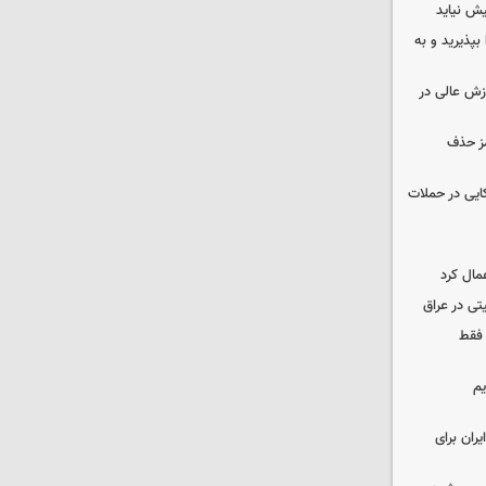
ش نیاید
بپذیرید و به
وزش عالی در
مز حذف
نظامی آمریکایی در حملات
مال کرد
تی در عراق
 فقط
یم
ران برای