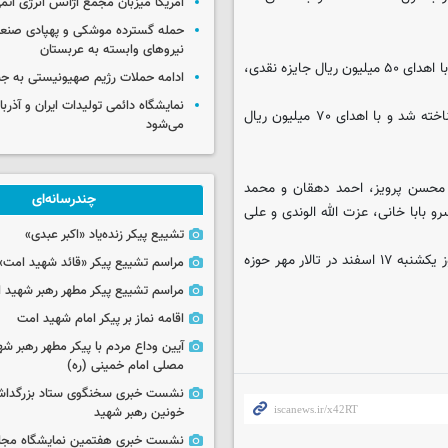
آمریکا میزبان مجمع آژانس انرژی اتم
حمله گسترده موشکی و پهپادی صنعا
نیروهای وابسته به عربستان
محمد رودگر با اثر «دخیل هفتم» از استان قم رتبه سوم را كسب كرد و و با اهدای ۵۰ میلیون ریال جایزه نقدی،
ادامه حملات رژیم صهیونیستی به جن
نمایشگاه دائمی تولیدات ایران و آذربای
میثم امیری بشلی با اثر «انگ تی لم» از استان تهران حائز رتبه دوم شناخته شد و با اهدای ۷۰ میلیون ریال
می‌شود
ط محسن پرویز، احمد دهقان و محمد
چندرسانه‌ای
 بابا خانی، عزت الله الوندی و علی
تشییع پیکر زنده‌یاد «اکبر عبدی»
گفتنی است مراسم اختتامیه و معرفی نفرات بر‌تر این جشنواره عصر امروز یكشنبه ۱۷ اسفند در تالار مهر حوزه
مراسم تشییع پیکر «قائد شهید امت»
مراسم تشییع پیکر مطهر رهبر شهید ان
اقامه نماز بر پیکر امام شهید امت
آیین وداع مردم با پیکر مطهر رهبر شه
مصلی امام خمینی (ره)
نشست خبری سخنگوی ستاد بزرگدا
خونین رهبر شهید
نشست خبری هفتمین نمایشگاه مجا