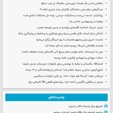
متلاشی شدن یک هسته تروریستی خطرناک در غرب عراق
چرا قبوض برق برخی مشترکان افزایش چند برابری داشت؟
پزشکیان: خدمت بی‌منت و مشارکت مردمی، پایه حل مشکلات کشور است
بیفوما در پرسپولیس ماندنی شد
ایران، شریک اتحادیه اقتصادی اوراسیا در مسیر توسعه تجارت
آمادگی مرکز اسناد دفاع مقدس سپاه برای همکاری با رسانه‌ها در روایتگری جنگ
نشست خبری رئیس‌جمهور همزمان با روز خبرنگار برگزار می‌شود
هشدار اطلاعاتی آمریکا: روسیه شاید به ناتو حمله کند
یمن به عربستان: تمام جهان را هم بسیج کنی فایده‌ای برایت نخواهد داشت
حملات پهپادی و شهپادی اوکراین علیه روسیه
انصارالله: پاکستان و ترکیه به پوششی برای تجاوزات عربستان تبدیل نشوند
نتایج آزمون مدارس سمپاد اعلام شد/ ثبت‌نام پذیرفته‌شدگان از ۱۹ مرداد
ارزپاشی دولت آمریکا هم جواب نداد؛ ین ژاپن دوباره در سراشیبی
بحران در راه‌آهن انگلیس ادامه دارد؛ پیامدهای قطعی 90 ثانیه‌ای برق
چندرسانه‌ای
تشییع پیکر زنده‌یاد «اکبر عبدی»
مراسم تشییع پیکر «قائد شهید امت» در مشهد