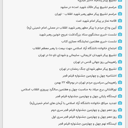
تشییع پیکر زنده‌یاد «اکبر عبدی»
مراسم تشییع پیکر «قائد شهید امت» در مشهد
مراسم تشییع پیکر مطهر رهبر شهید انقلاب - تهران
اقامه نماز بر پیکر امام شهید امت
آیین وداع مردم با پیکر مطهر رهبر شهید انقلاب در مصلی امام خمینی (ره)
نشست خبری سخنگوی ستاد بزرگداشت عروج خونین رهبر شهید
نشست خبری هفتمین نمایشگاه مجازی کتاب
اجتماع خانواده دانشگاه آزاد اسلامی جهت بیعت با رهبر معظم انقلاب
تشییع پیکر شهیدان لاریجانی، سلیمانی و شهدای ناو دنا در تهران
راهپیمایی روز جهانی قدس در تهران
تشییع پیکر مطهر شهدای جنگ رمضان در تهران
اختتامیه چهل و چهارمین جشنواره فیلم فجر
راهپیمایی سراسری مردم تهران در یوم‌الله ۲۲ بهمن
نورافشانی برج میلاد به مناسبت چهل‌ و هفتمین سالگرد پیروزی انقلاب اسلامی
ایستگاه پایانی چهل و چهارمین جشنواره فیلم فجر
تجدید میثاق خانواده دانشگاه آزاد اسلامی با آرمان های امام خمینی(ره)
روز دهم چهل و چهارمین جشنواره فیلم فجر سری دوم
روز دهم چهل و چهارمین جشنواره فیلم فجر سری اول
ایستگاه نهم چهل و چهارمین جشنواره فیلم فجر