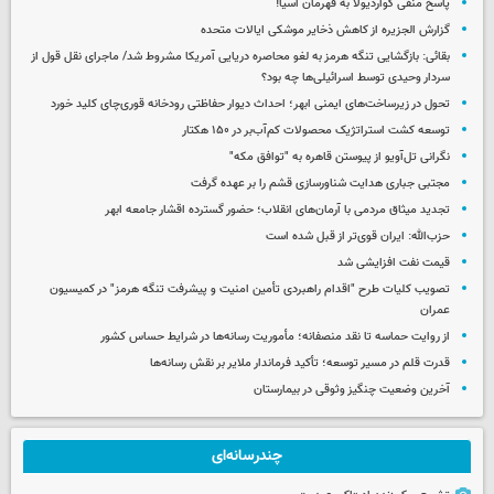
پاسخ منفی گواردیولا به قهرمان آسیا!
گزارش الجزیره از کاهش ذخایر موشکی ایالات متحده
بقائی: بازگشایی تنگه هرمز به لغو محاصره دریایی آمریکا مشروط شد/ ماجرای نقل قول از
سردار وحیدی توسط اسرائیلی‌ها چه بود؟
تحول در زیرساخت‌های ایمنی ابهر؛ احداث دیوار حفاظتی رودخانه قوری‌چای کلید خورد
توسعه کشت استراتژیک محصولات کم‌آب‌بر در ۱۵۰ هکتار
نگرانی تل‌آویو از پیوستن قاهره به "توافق مکه"
مجتبی جباری هدایت شناورسازی قشم را بر عهده گرفت
تجدید میثاق مردمی با آرمان‌های انقلاب؛ حضور گسترده اقشار جامعه ابهر
حزب‌الله: ایران قوی‌تر از قبل شده است
قیمت نفت افزایشی شد
تصویب کلیات طرح "اقدام راهبردی تأمین امنیت و پیشرفت تنگه هرمز" در کمیسیون
عمران
از روایت حماسه تا نقد منصفانه؛ مأموریت رسانه‌ها در شرایط حساس کشور
قدرت قلم در مسیر توسعه؛ تأکید فرماندار ملایر بر نقش رسانه‌ها
آخرین وضعیت چنگیز وثوقی در بیمارستان
چندرسانه‌ای