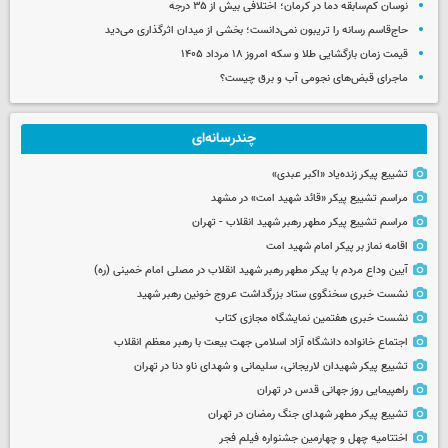
نوسان کم‌سابقه دما در کرمان؛ اختلافی بیش از ۳۵ درجه
حاج‌قاسم رسانه را تریبون نمی‌دانست؛ بخشی از میدان اثرگذاری می‌دید
قیمت زمان بازگشایی طلا و سکه امروز ۱۸ مرداد ۱۴۰۵
ماجرای قبض‌های نجومی آب و برق چیست؟
چندرسانه‌ای
تشییع پیکر زنده‌یاد «اکبر عبدی»
مراسم تشییع پیکر «قائد شهید امت» در مشهد
مراسم تشییع پیکر مطهر رهبر شهید انقلاب - تهران
اقامه نماز بر پیکر امام شهید امت
آیین وداع مردم با پیکر مطهر رهبر شهید انقلاب در مصلی امام خمینی (ره)
نشست خبری سخنگوی ستاد بزرگداشت عروج خونین رهبر شهید
نشست خبری هفتمین نمایشگاه مجازی کتاب
اجتماع خانواده دانشگاه آزاد اسلامی جهت بیعت با رهبر معظم انقلاب
تشییع پیکر شهیدان لاریجانی، سلیمانی و شهدای ناو دنا در تهران
راهپیمایی روز جهانی قدس در تهران
تشییع پیکر مطهر شهدای جنگ رمضان در تهران
اختتامیه چهل و چهارمین جشنواره فیلم فجر