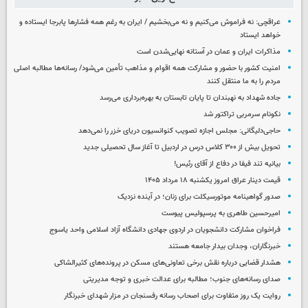
عراقچی: نه فراموش می‌کنیم و نه می‌بخشیم / ایران به رغم همه فشارها پابرجا ایستاده و
خواهد ایستاد
مذاکرات ایران و عمان در آستانه نهایی‌شدن است
امنیت کشور با حضور و مشارکت همه اقوام و مذاهب تأمین می‌شود/ رسانه‌ها مطالبه اصلی
مردم را به ما منتقل کنند
جاده شهداد به نهبندان تا پایان تابستان به بهره‌برداری می‌رسد
نکونام سرمربی تراکتور شد
حاجی‌دلیگانی: مجلس اجازه تصویب کنوانسیون دریای خزر را نمی‌دهد
تحویل بیش از ۳۰۰ کلاس درس در اردبیل تا آغاز سال تحصیلی جدید
بیانیه تند فیفا در دفاع از آقای رئیس!
قیمت دینار عراق امروز یکشنبه ۱۸ مرداد ۱۴۰۵
صدور گواهینامه موتورسیکلت برای زنان؛ در آینده نزدیک
امیرحسین طاهری به پرسپولیس پیوست
فراخوان مشارکت دانشجویان در اردوی جهادی دانشگاه آزاد اسلامی واحد یاسوج
خبرنگاران، وجدان بیدار جامعه هستند
هشدار قضایی درباره نقش برخی تعاونی‌های مسکن در پرونده‌های کثیرالشاکی
صدای رسانه‌های جنوب؛ مطالبه برای عدالت خبری و توجه مدیریتی
روایت یک روز متفاوت برای اصحاب رسانه رفسنجان در مزار شهدای خبرنگار