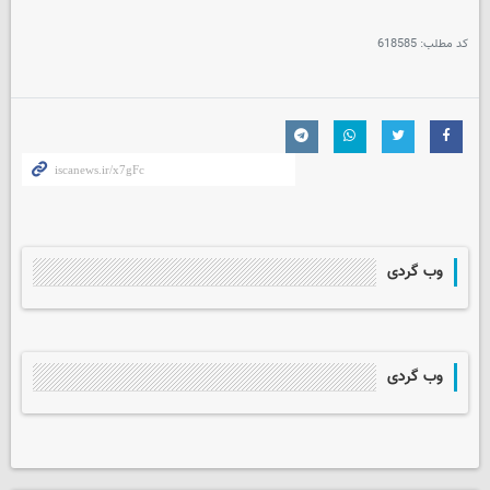
کد مطلب:
618585
وب گردی
وب گردی