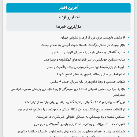
آخرین اخبار
اخبار پربازدید
داغ‌ترین خبرها
۴ مقصد دلچسب برای فرار از گرما و شلوغی تهران
بازار لبنیات در انتظار بازگشت تقاضا/ شوک قیمتی به صلاح نیست
سعید آقاخانی و حجازی‌فر در یک سریال تاریخی + عکس
سایه سنگین خودکشی بر سر خانواده‌های کهگیلویه و بویراحمد
آیینه در بازار شیشه‌ای؛ خبرنگار میان روایت، واقعیت و خطر
ادای احترام اهالی رسانه یاسوج به مقام شامخ شهدا
شهاب حسینی و رعنا آزادی‌ور در یک سریال جدید + عکس
بازدید میدانی معاون عمرانی استانداری هرمزگان از روند بازسازی پل‌های محور بندرعباس–
بندرخمیر
نیروگاه خورشیدی ۱۲.۵ مگاواتی پالایشگاه بید بلند بهبهان وارد مدار تولید شد
از انتخاب محمد صلاح شگفت‌زده‌ام/ انتظار میلان یا یوونتوس را داشتم، نه ترابزون
تشکیل شعبه ویژه رسیدگی به مسائل حقوقی خبرنگاران در خوزستان
تقویت خدمات اورژانسی رودان با استقرار چهارمین آمبولانس در جغین
شمشادی: رشد در فضای مجازی باعث شده برخی خودشان را خبرنگار بدانند/ دلاوری: