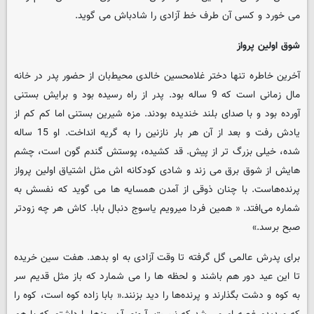
می خورد و کسی آن طرف خط آزادی را شادباش می گوید.
شوق اولین پرواز
آخرین خاطره تنها دختر غلامحسین خالدی محیط‌بان از حضور پدر در خانه
مال زمانی است که 9 ساله بود. پدر از راه رسیده بود و برایش بستنی
آورده بود و با صدای بلند خندیده بودند. مزه شیرین بستنی اما کم کم از
یادش رفت و بعد از آن هر بار نازنین را به گریه انداخت. او 15 ساله
شده، خیلی بزرگ تر از پیش. قد کشیده، پوستش گندم گون است، چشم
هایش از شوق برق می زند و شادی کودکانه اش مثل اشتیاق اولین پرواز
پرنده‌هاست. با چنان ذوقی از آمدن همسایه ها می گوید که نفسش به
شماره می‌افتد. « همین فردا میرویم یاسوج دنبال بابا. کاش هر چه زودتر
صبح برسد.»
برای پدرش عالمی گل گرفته تا وقت آزادی به او بدهد. هفت سین خریده
تا این عید دور هم باشند و لحظه ها را می شمارد که باز مثل قدیم سر
به کوه و دشت بگذارند و پرنده‌ها را دید بزنند.« بابا زاده کوه است، کوه را