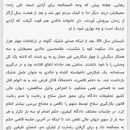
رهایی. هفته پیش که وجه المصالحه برای آزادی اسعد تقی زاده؛
محیط‌بان دربند دیگر دنا با کمک مردم جور شد و بعد از هشت سال آزگار
از زندان بیرونش آوردند، دل خانواده خالدی هم قوت گرفت که آزادی
نزدیک است و چه بهاری شود با او.
تابستان سال 89، بعد از اینکه صدای شلیک گلوله در ارتفاعات چهار هزار
متری دنا، سکوت کوه را شکست، غلامحسین خالدی محیط‌بان و سه
همکار دیگرش با چهار شکارچی غیر مجاز رو به رو شدند که لاشه یک کل
وحشی را با خود داشتند. ساعتی بعد حادثه اتفاق افتاده بود و در درگیری
مسلحانه، یک شکارچی ناخواسته کشته و خالدی به عنوان عامل شلیک
بازداشت شد، به «علم قاضی»، «احتمالاً» قاتل فرض شد و به اتهام قتل
عمد به قصاص نفس محکوم. با اعتراض وکیل مدافعش، دیوان عالی
کشور تحقیقات دادگاه برای مجوز حمل سلاح و رعایت یا عدم رعایت
قانون بکارگیری سلاح توسط متهم را ناقص و محتاج بررسی بیشتر اعلام
کرد. در جلسات مختلف دادگاه کیفری، حکم اعدام او سه بار تکرار و هر
سه بار از سوی دیوان عالی نقض شد تا اینکه در آخرین جلسه قاضی حکم
به مصالحه داد و برای گرفتن رضایت از اولیای دم، امضای طرفین پای