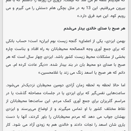
که میدیدم غصه ام می شد که نیست. آروزی آن روزها را داشتم که با هم
بیرون می‌رفتیم. این 13 به در مثل بچگی هام دستش را می گیرم و می
رویم کوه. این عید فرق دارد.»
هر صبح با صدای خالدی بیدار می‌شدم
بهمن ایزدی، یکی از اعضای« گنجه زیست بوم ایران‌« است؛ حساب بانکی
که برای جمع آوری وجه المصالحه محیط‌بانان به راه افتاد و بناست چاره
بخشی از مشکلات محیط زیست کشور باشد. ایزدی چهار سال است که هر
صبح با صدای دو محیط بان در بند بیدار شده. «دیگر عادت کرده ام. می
دانم که هر صبح یا اسعد زنگ می زند یا غلامحسین.»
اما حالا لحظه به لحظه زمان آزادی دومین محیط‌بان نزدیک‌تر می‌شود.
ساعت‌هایی نفس‌گیر که برای ایزدی یا در جلسات مصاحله گذشت یا در
مراسم گلریزان برای جمع آوری کمک مردم. این ساعت‌ها محیط‌بانان از
نقاط مختلف کشور با او تماس میگیرند و از اوضاع می‌پرسند و ایزدی
بهشان جواب می دهد که مردم محیط‌بانان را باور کردند، آنها با دست
یاری شان اسعد را نجات دادند و خالدی هم به زودی آزاد می شود. کار