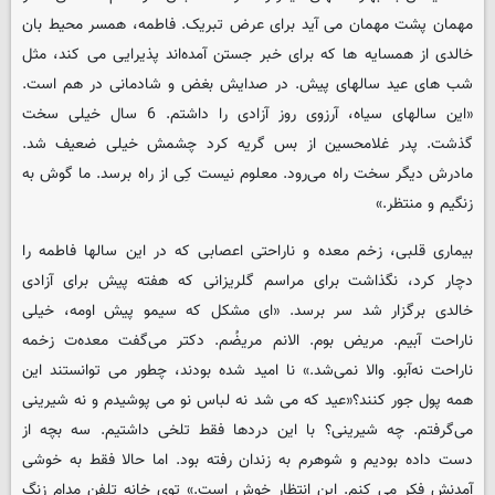
مهمان پشت مهمان می آید برای عرض تبریک. فاطمه، همسر محیط بان
خالدی از همسایه ها که برای خبر جستن آمده‌اند پذیرایی می کند، مثل
شب های عید سالهای پیش. در صدایش بغض و شادمانی در هم است.
«این سالهای سیاه، آرزوی روز آزادی را داشتم. 6 سال خیلی سخت
گذشت. پدر غلامحسین از بس گریه کرد چشمش خیلی ضعیف شد.
مادرش دیگر سخت راه می‌رود. معلوم نیست کِی از راه برسد. ما گوش به
زنگیم و منتظر.»
بیماری قلبی، زخم معده و ناراحتی اعصابی که در این سالها فاطمه را
دچار کرد، نگذاشت برای مراسم گلریزانی که هفته پیش برای آزادی
خالدی برگزار شد سر برسد. «ای مشکل که سیمو پیش اومه، خیلی
ناراحت آبیم. مریض بوم. الانم مریضُم. دکتر می‌گفت معده‌ت زخمه
ناراحت نه‌آبو. والا نمی‌شد.» نا امید شده بودند، چطور می توانستند این
همه پول جور کنند؟«عید که می شد نه لباس نو می پوشیدم و نه شیرینی
می‌گرفتم. چه شیرینی؟ با این دردها فقط تلخی داشتیم. سه بچه از
دست داده بودیم و شوهرم به زندان رفته بود. اما حالا فقط به خوشی
آمدنش فکر می کنم. این انتظار خوش است.» توی خانه تلفن مدام زنگ