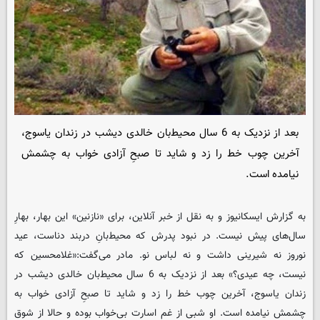
بعد از نزدیک به 6 سال محیط‌بان خالدی دیشب در زندان یاسوج،
آخرین چوب خط را زد و شاید تا صبحِ آزادی خواب به چشمش
نیامده است.
به گزارش ایسکانیوز و به نقل از خبر آنلاین، برای «نازنین» این بهار، بهارِ
سال‌های پیش نیست. در نبود پدرش که محیط‌بانِ دربند دناست، عید
نوروز نه شیرینی داشت و نه لباس نو. مادر می‌گفت:«غلامحسین که
نیست، چه عیدی؟» بعد از نزدیک به 6 سال محیط‌بان خالدی دیشب در
زندان یاسوج، آخرین چوب خط را زد و شاید تا صبحِ آزادی خواب به
چشمش نیامده است. او شبی از غم اسارت بی‌خواب بوده و حالا از شوق