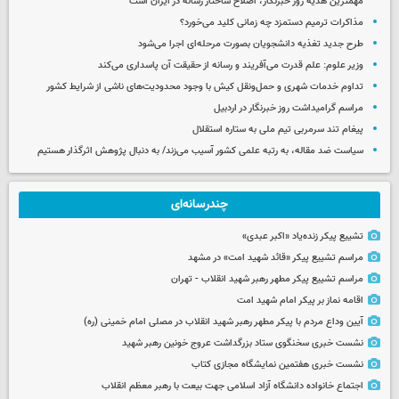
مهمترین هدیه‌ روز خبرنگار، اصلاح ساختار رسانه در ایران است
مذاکرات ترمیم دستمزد چه زمانی کلید می‌خورد؟
طرح جدید تغذیه دانشجویان بصورت مرحله‌ای اجرا می‌شود
وزیر علوم: علم قدرت می‌آفریند و رسانه از حقیقت آن پاسداری می‌کند
تداوم خدمات شهری و حمل‌ونقل کیش با وجود محدودیت‌های ناشی از شرایط کشور
مراسم گرامیداشت روز خبرنگار در اردبیل
پیغام تند سرمربی تیم ملی به ستاره استقلال
سیاست ضد مقاله، به رتبه علمی کشور آسیب می‌زند/ به دنبال پژوهش اثرگذار هستیم
چندرسانه‌ای
تشییع پیکر زنده‌یاد «اکبر عبدی»
مراسم تشییع پیکر «قائد شهید امت» در مشهد
مراسم تشییع پیکر مطهر رهبر شهید انقلاب - تهران
اقامه نماز بر پیکر امام شهید امت
آیین وداع مردم با پیکر مطهر رهبر شهید انقلاب در مصلی امام خمینی (ره)
نشست خبری سخنگوی ستاد بزرگداشت عروج خونین رهبر شهید
نشست خبری هفتمین نمایشگاه مجازی کتاب
اجتماع خانواده دانشگاه آزاد اسلامی جهت بیعت با رهبر معظم انقلاب