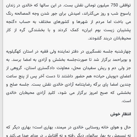
توافقی 750 میلیون تومانی نقش بست. در این سالها که خالدی در زندان
یاسوج شب و روز می‌گذراند، امیدش برای جور شدن وجه المصالحه رنگ
می باخت اما مردم از شهرها و کشورهای مختلف به حساب «گنجه
پشتیبان زیست بوم ایران» کمک کردند و با بخشندگی گره از کار
محیط‌بانان دربند گشودند.
چهارشنبه جلسه نفسگیری در دفتر نماینده ولی فقیه در استان کهگیلویه
و بویراحمد برگزار شد تا صورت‌جلسه بخشش و آزادی به امضا برسد. به
جز ولی دم و ریش سفیدان محل، معاونت دادگستری استان، گروهی از
اعضای «پویش حیات» هم حضور داشتند تا دست آخر پس از پنج ساعت
چندین امضا پای برگه رضایتنامه آزادی خالدی نقش بست. جلسه صلح و
بخششی که صبح امروز برگزار می شود، کلیدِ آزادی محیط‌بان خالدی
است.
انتظارِ خوش
حال و هوای خانه روستایی خالدی در میمند، بهاری است؛ بهاری دیگر که
نه نسیمش به بهار سالهای دیگر رفته و نه آفتابش. در مدام صدا می‌کند و