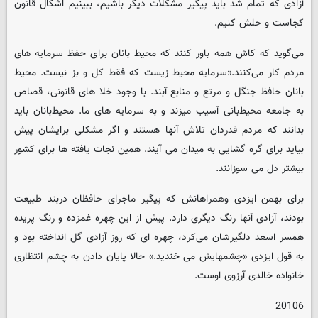
آزادی که تمام شد باید پیگیر مشکلات دیگر باشیم، ببینیم اشکال قانون
کجاست و حلش کنیم.
می‌گوید که کاش همه باور کنند که محیط بانان برای حفظ سرمایه های
مردم کار می‌کنند.«سرمایه محیط زیست که فقط کل و بز نیست. محیط
بانان حافظ جنگل و مرتع و منابع آبند. با وجود خلا های قانونی، قصاص
به جامعه محیط‌بانی آسیب میزند و به سرمایه های ما. محیط‌بانان باید
بدانند که مردم قدردان تلاش آنها هستند و اگر مشکلی برایشان پیش
بیاید برای گره گشایی به میدان می آیند. همین نجات یافته ها برای کشور
بیشتر دل می سوزانند.
برای بهمن ایزدی وهمراهانش که پیگیر ماجرای حافظان دربند طبیعت
بودند، آزادی آنها رنگ دیگری دارد. پیش از این چهره غمزده و رنگ پریده
همسر اسعد دلگیرشان می‌کرد، چهره ای که روز آزادی گل انداخته بود و
به قول ایزدی «چشمهایش می خندید.» حالا پایان دادن به چشم انتظاری
خانواده خالدی آرزوی اوست.
20106