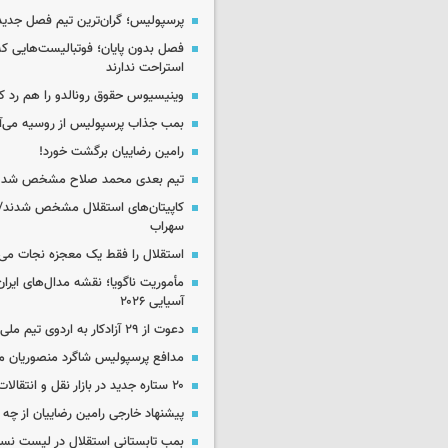
پرسپولیس؛ گران‌ترین تیم فصل جدید
فصل بدون پایان؛ فوتبالیست‌هایی 
استراحت ندارند
وینیسیوس حقوق رونالدو را هم رد کر
بمب جذاب پرسپولیس از روسیه می‌آ
رامین رضاییان برگشت خورد!
تیم بعدی محمد صلاح مشخص شد
کاپیتان‌های استقلال مشخص شدند/
سهراب
استقلال را فقط یک معجزه نجات می‌
مأموریت ناگویا؛ نقشه مدال‌های ایران
آسیایی ۲۰۲۶
دعوت از ۲۹ آزادکار به اردوی تیم ملی
مدافع پرسپولیس شاگرد منصوریان م
۲۰ ستاره جدید در بازار نقل و انتقالات ایران!
پیشنهاد خارجی رامین رضاییان از چ
بمب تابستانی استقلال در لیست نس