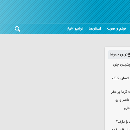
فیلم و صوت
استان‌ها
آرشیو اخبار
غ‌ترین خبرها
نوشیدن چای
 انسان کمک
 گرما بر مغز
 طعم و بو
های
را دارند؟