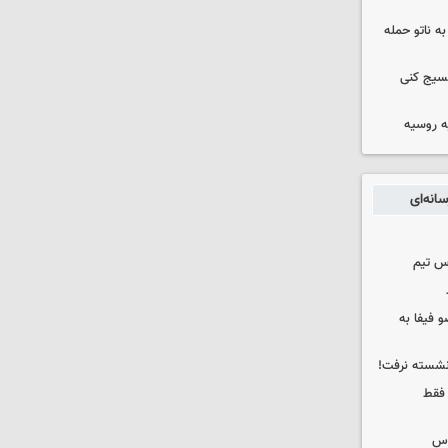
ه ناتو حمله
بسیج کنی
ه روسیه
انه‌ای
س تیم
 فیفا به
 نشسته نرفت!
 فقط
وس