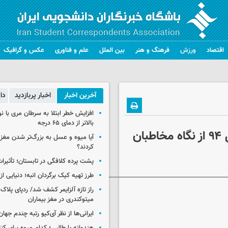
اقتصاد
ورزش
فرهنگ و هنر
بین الملل
علم و فناوری
عکس و گرافیک
آخرین اخبار
اخبار پربازدید
دا
افزایش خطر ابتلا به سرطان مری با 
بالاتر از دمای ۶۵ درجه
ن
آیا میوه و عسل به بزرگ‌تر شدن مغز
کردند؟
پشت پرده کلافگی در تابستان؛ تأثیرات
طرز تهیه کیک برگردان انبه؛ دنیایی از
راز تازه آلزایمر کشف شد/ ردپای پلاک‌
میتوکندری در مغز بیماران
ایرانی‌ها از نظر آی‌کیو رتبه چندم جهان 