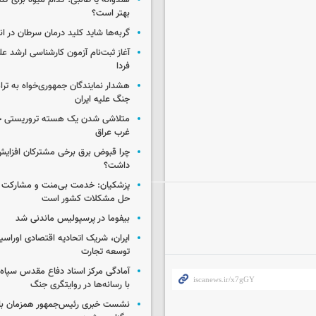
هندوانه یا طالبی؛ کدام‌ میوه برای ک
بهتر است؟
گربه‌ها شاید کلید درمان سرطان در ا
آغاز ثبت‌نام‌ آزمون کارشناسی ارشد ع
فردا
هشدار نمایندگان جمهوری‌خواه به ترا
جنگ علیه ایران
متلاشی شدن یک هسته تروریستی خ
غرب عراق
چرا قبوض برق برخی مشترکان افزایش 
داشت؟
پزشکیان: خدمت بی‌منت و مشارکت م
حل مشکلات کشور است
بیفوما در پرسپولیس ماندنی شد
ایران، شریک اتحادیه اقتصادی اوراسی
توسعه تجارت
آمادگی مرکز اسناد دفاع مقدس سپاه 
با رسانه‌ها در روایتگری جنگ
نشست خبری رئیس‌جمهور همزمان با ر