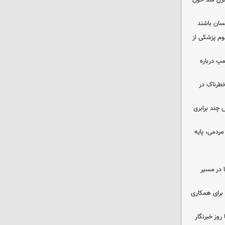
نترل قند خون
نسان باشند
لوم پزشکی از
مپ درباره
طرناک در
چند برابری
ردمی، پایه
ا در مسیر
برای همکاری
وز خبرنگار