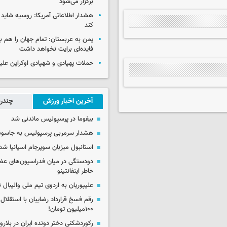
برگزار می‌شود
هشدار اطلاعاتی آمریکا: روسیه شاید ب
کند
یمن به عربستان: تمام جهان را هم 
فایده‌ای برایت نخواهد داشت
حملات پهپادی و شهپادی اوکراین علی
آخرین اخبار ورزش
چندرس
بیفوما در پرسپولیس ماندنی شد
هشدار سرمربی پرسپولیس به جاسو
استانبول میزبان سوپرجام اسپانیا شد
دودستگی در میان فدراسیون‌های عضو
خاطر اینفانتینو
علیپوریان به اردوی تیم ملی والیبال
رقم فسخ قرارداد رضاییان با استقلال
۱۰۰میلیون تومان!
رکوردشکنی دختر دونده ایران در بلار