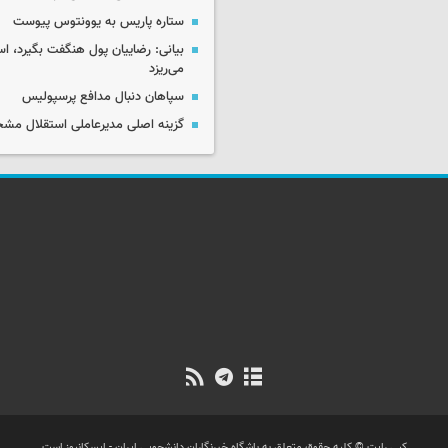
ستاره پاریس به یوونتوس پیوست
بیانی: رضاییان پول هنگفت بگیرد، اس
می‌ریزد
سپاهان دنبال مدافع پرسپولیس
گزینه اصلی مدیرعاملی استقلال م
کپی رایت © کلیه حقوق متعلق به باشگاه خبرنگاران دانشجویی ایران - ایسکانیوز است