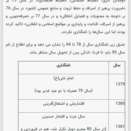
«وجدان کاری، انضباط اجتماعی، انضباط اقتصادی»، در سال 75 بر
«ضرورت پرهیز از اسراف و حفظ ثروت و منابع عمومی کشور» در سال 76
بر «توجه به معنویات و فضایل اخلاقی» و در سال 77 بر «صرفه‌جویی و
پرهیز از اسراف، قناعت و پایداری بر مواضع اسلامی و انقلابی» تاکید کرده
بودند اما این سال‌ها را نامگذاری نکردند.
جدول زیر نامگذاری سال از 78 تا 94 را نشان می دهد و برای اطلاع از نام
سال 95 باید تا فردا، اندکی پس از تحویل سال منتظر ماند.
سال
نامگذاری
امام علی(ع)
1379
{سال 79 همراه با دو عید غدیر بود}
1380
اقتدارملی و اشتغال‌آفرینی
سال عزت و افتخار حسینی
1381
{در سال 80 محرم دوبار تکرار شد، هم در فروردین و