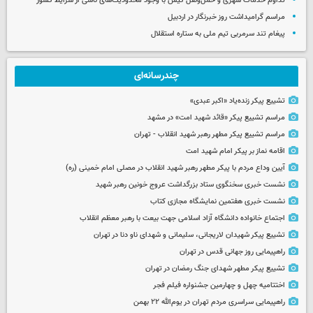
تداوم خدمات شهری و حمل‌ونقل کیش با وجود محدودیت‌های ناشی از شرایط کشور
مراسم گرامیداشت روز خبرنگار در اردبیل
پیغام تند سرمربی تیم ملی به ستاره استقلال
چندرسانه‌ای
تشییع پیکر زنده‌یاد «اکبر عبدی»
مراسم تشییع پیکر «قائد شهید امت» در مشهد
مراسم تشییع پیکر مطهر رهبر شهید انقلاب - تهران
اقامه نماز بر پیکر امام شهید امت
آیین وداع مردم با پیکر مطهر رهبر شهید انقلاب در مصلی امام خمینی (ره)
نشست خبری سخنگوی ستاد بزرگداشت عروج خونین رهبر شهید
نشست خبری هفتمین نمایشگاه مجازی کتاب
اجتماع خانواده دانشگاه آزاد اسلامی جهت بیعت با رهبر معظم انقلاب
تشییع پیکر شهیدان لاریجانی، سلیمانی و شهدای ناو دنا در تهران
راهپیمایی روز جهانی قدس در تهران
تشییع پیکر مطهر شهدای جنگ رمضان در تهران
اختتامیه چهل و چهارمین جشنواره فیلم فجر
راهپیمایی سراسری مردم تهران در یوم‌الله ۲۲ بهمن