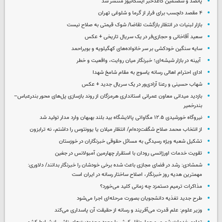
پانصد و شصتمین کاغذخبر ایسکانیوز منتشر شد
۴ مقصد دلچسب برای فرار از گرما و شلوغی تهران
بازار لبنیات در انتظار بازگشت تقاضا/ شوک قیمتی به صلاح نیست
سعید آقاخانی و حجازی‌فر در یک سریال تاریخی + عکس
سایه سنگین خودکشی بر سر خانواده‌های کهگیلویه و بویراحمد
آیینه در بازار شیشه‌ای؛ خبرنگار میان روایت، واقعیت و خطر
ادای احترام اهالی رسانه یاسوج به مقام شامخ شهدا
شهاب حسینی و رعنا آزادی‌ور در یک سریال جدید + عکس
بازدید میدانی معاون عمرانی استانداری هرمزگان از روند بازسازی پل‌های محور بندرعباس–
بندرخمیر
نیروگاه خورشیدی ۱۲.۵ مگاواتی پالایشگاه بید بلند بهبهان وارد مدار تولید شد
از انتخاب محمد صلاح شگفت‌زده‌ام/ انتظار میلان یا یوونتوس را داشتم، نه ترابزون
تشکیل شعبه ویژه رسیدگی به مسائل حقوقی خبرنگاران در خوزستان
تقویت خدمات اورژانسی رودان با استقرار چهارمین آمبولانس در جغین
شمشادی: رشد در فضای مجازی باعث شده برخی خودشان را خبرنگار بدانند/ دلاوری:
مهمترین هدیه‌ روز خبرنگار، اصلاح ساختار رسانه در ایران است
مذاکرات ترمیم دستمزد چه زمانی کلید می‌خورد؟
طرح جدید تغذیه دانشجویان بصورت مرحله‌ای اجرا می‌شود
وزیر علوم: علم قدرت می‌آفریند و رسانه از حقیقت آن پاسداری می‌کند