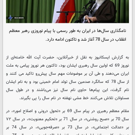
نامگذاری سال‌ها در ایران به طور رسمی با پیام نوروزی رهبر معظم
انقلاب در سال 78 آغاز شد و تاکنون ادامه دارد.
به گزارش ایسکانیوز به نقل از خبرآنلاین، حضرت آیت الله خامنه‌ای از
نوروز 69 که اولین سال رهبری ایشان بود، تاکنون هر نوروز پیامی به ملت
ایران می‌دهند و طی آن بر موضوعات مهم سال پیش‌رو تاکید می کنند و
از سال 78 که سالگرد صدمین سال تولد امام خمینی بود و به نام ایشان
نام گرفت، این پیام‌ها حاوی نام سال نیز می‌باشند و در طول سال
مسئولان تلاش می‌کنند خط مشی نهفته در نام سال را پی بگیرند.
مقام معظم رهبری در پیام سال 69 بر «تحول درونی و اصلاح امور»، در
سال 70 بر «صبح روشنی»، در سال 71 بر «تحکیم معنویت»، در سال ۷۲
بر «عدالت اجتماعی»، در سال 73 بر «صرفه‌جویی»، در سال 74 بر