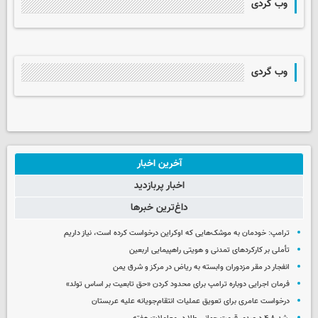
وب گردی
وب گردی
آخرین اخبار
اخبار پربازدید
داغ‌ترین خبرها
ترامپ: خودمان به موشک‌هایی که اوکراین درخواست کرده است، نیاز داریم
تأملی بر کارکردهای تمدنی و هویتی راهپیمایی اربعین
انفجار در مقر مزدوران وابسته به ریاض در مرکز و شرق یمن
فرمان اجرایی دوباره ترامپ برای محدود کردن «حق تابعیت بر اساس تولد»
درخواست عامری برای تعویق عملیات انتقام‌جویانه علیه عربستان