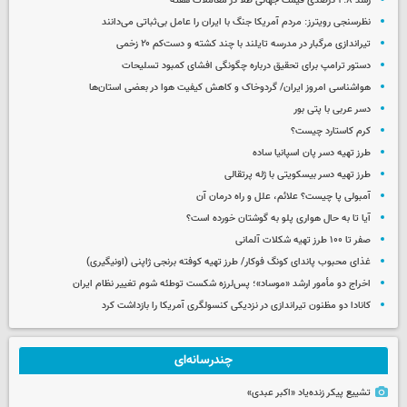
رشد ۴.۸ درصدی قیمت جهانی طلا در معاملات هفته
نظرسنجی رویترز: مردم آمریکا جنگ با ایران را عامل بی‌ثباتی می‌دانند
تیراندازی مرگبار در مدرسه‌ تایلند با چند کشته و دست‌کم ۲۰ زخمی
دستور ترامپ برای تحقیق درباره چگونگی افشای کمبود تسلیحات
هواشناسی امروز ایران/ گردوخاک و کاهش کیفیت هوا در بعضی استان‌ها
دسر عربی با پتی بور
کرم کاستارد چیست؟
طرز تهیه دسر پان اسپانیا ساده
طرز تهیه دسر بیسکویتی با ژله پرتقالی
آمبولی پا چیست؟ علائم، علل و راه درمان آن
آیا تا به حال هواری پلو به گوشتان خورده است؟
صفر تا ۱۰۰ طرز تهیه شکلات آلمانی
غذای محبوب پاندای کونگ فوکار/ طرز تهیه کوفته برنجی ژاپنی (اونیگیری)
اخراج دو مأمور ارشد «موساد»؛ پس‌لرزه شکست توطئه شوم تغییر نظام ایران
کانادا دو مظنون تیراندازی در نزدیکی کنسولگری آمریکا را بازداشت کرد
چندرسانه‌ای
تشییع پیکر زنده‌یاد «اکبر عبدی»