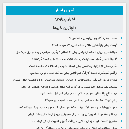
آخرین اخبار
اخبار پربازدید
داغ‌ترین خبرها
مقصد جدید گلر پرسپولیسی مشخص شد
قیمت زمان بازگشایی طلا و سکه امروز ۱۷ مرداد ۱۴۰۵
هواشناسی ایران | هشدار نارنجی برای ۴ استان / رگبار، سیلاب و رعد و برق در شمال
قالیباف: خبرنگاران مسئولیت روایت عزت یک ملت را بر عهده گرفته‌اند
اخبار جعلی از ابزارهای دشمن برای ایجاد آشوب و اختلاف در جامعه است
از قلم خبرنگار تا دست کارگر/ هم‌افزایی برای ساخت تمدن نوین اسلامی
کرمان در روز خبرنگار؛ روایت‌هایی از رسانه، امنیت، سوخت، راه و وضعیت جوی استان
تشدید نظارت‌های بهداشتی بر مراکز عرضه مواد غذایی و اماکن عمومی در ماکو
وزیر دفاع پاکستان: جهان اسلام باید در برابر اسرائیل متحد شود
پیام تبریک مقامات سیاسی و نظامی به مناسبت روز خبرنگار
مس شهربابک در مسیر لیگ برتر؛ حفظ مهره‌های کلیدی و جذب بازیکنان تازه‌نفس
از دفاع مقدس تا امروز؛ روایت سردار معروفی از رمز ایستادگی ملت ایران
سه روز نخست تولد، زمان طلایی دریافت آغوز و تقویت ایمنی نوزاد است
سپاه: رسانه‌های انقلابی در برابر دروغ‌پراکنی دشمن ایستادگی کردند