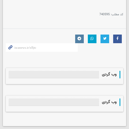
کد مطلب:
740595
وب گردی
وب گردی