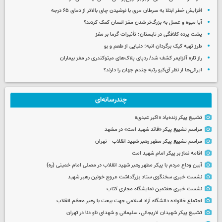
افزایش خطر ابتلا به سرطان مری با نوشیدن چای بالاتر از دمای ۶۵ درجه
آیا میوه و عسل به بزرگ‌تر شدن مغز انسان کمک کردند؟
پشت پرده کلافگی در تابستان؛ تأثیرات گرما بر مغز
طرز تهیه کیک برگردان انبه؛ دنیایی از طعم و بو
راز تازه آلزایمر کشف شد/ ردپای پلاک‌های میتوکندری در مغز بیماران
ایرانی‌ها از نظر آی‌کیو رتبه چندم جهان را دارند؟
چندرسانه‌ای
تشییع پیکر زنده‌یاد «اکبر عبدی»
مراسم تشییع پیکر «قائد شهید امت» در مشهد
مراسم تشییع پیکر مطهر رهبر شهید انقلاب - تهران
اقامه نماز بر پیکر امام شهید امت
آیین وداع مردم با پیکر مطهر رهبر شهید انقلاب در مصلی امام خمینی (ره)
نشست خبری سخنگوی ستاد بزرگداشت عروج خونین رهبر شهید
نشست خبری هفتمین نمایشگاه مجازی کتاب
اجتماع خانواده دانشگاه آزاد اسلامی جهت بیعت با رهبر معظم انقلاب
تشییع پیکر شهیدان لاریجانی، سلیمانی و شهدای ناو دنا در تهران