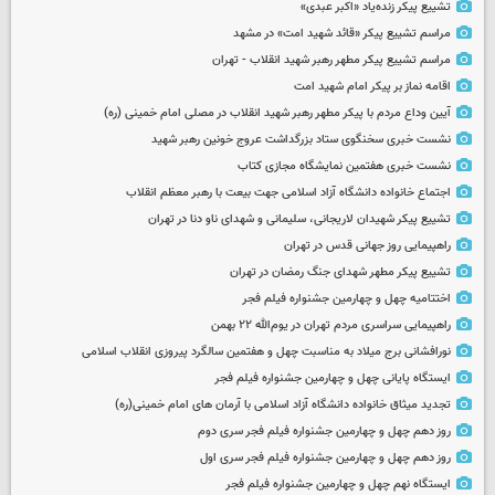
تشییع پیکر زنده‌یاد «اکبر عبدی»
مراسم تشییع پیکر «قائد شهید امت» در مشهد
مراسم تشییع پیکر مطهر رهبر شهید انقلاب - تهران
اقامه نماز بر پیکر امام شهید امت
آیین وداع مردم با پیکر مطهر رهبر شهید انقلاب در مصلی امام خمینی (ره)
نشست خبری سخنگوی ستاد بزرگداشت عروج خونین رهبر شهید
نشست خبری هفتمین نمایشگاه مجازی کتاب
اجتماع خانواده دانشگاه آزاد اسلامی جهت بیعت با رهبر معظم انقلاب
تشییع پیکر شهیدان لاریجانی، سلیمانی و شهدای ناو دنا در تهران
راهپیمایی روز جهانی قدس در تهران
تشییع پیکر مطهر شهدای جنگ رمضان در تهران
اختتامیه چهل و چهارمین جشنواره فیلم فجر
راهپیمایی سراسری مردم تهران در یوم‌الله ۲۲ بهمن
نورافشانی برج میلاد به مناسبت چهل‌ و هفتمین سالگرد پیروزی انقلاب اسلامی
ایستگاه پایانی چهل و چهارمین جشنواره فیلم فجر
تجدید میثاق خانواده دانشگاه آزاد اسلامی با آرمان های امام خمینی(ره)
روز دهم چهل و چهارمین جشنواره فیلم فجر سری دوم
روز دهم چهل و چهارمین جشنواره فیلم فجر سری اول
ایستگاه نهم چهل و چهارمین جشنواره فیلم فجر