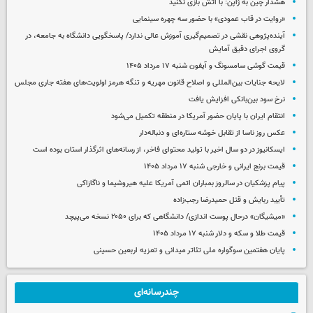
هشدار چین به ژاپن: با آتش بازی نکنید
«روایت در قاب عمودی» با حضور سه چهره سینمایی
آینده‌پژوهی نقشی در تصمیم‌گیری آموزش عالی ندارد/ پاسخگویی دانشگاه به جامعه، در
گروی اجرای دقیق آمایش
قیمت گوشی سامسونگ و آیفون شنبه ۱۷ مرداد ۱۴۰۵
لایحه جنایات بین‌المللی و اصلاح قانون مهریه و تنگه هرمز اولویت‌های هفته جاری مجلس
نرخ سود بین‌بانکی افزایش یافت
انتقام ایران با پایان حضور آمریکا در منطقه تکمیل می‌شود
عکس روز ناسا از تقابل خوشه ستاره‌ای و دنباله‌دار
ایسکانیوز در دو سال اخیر با تولید محتوای فاخر، از رسانه‌های اثرگذار استان بوده است
قیمت برنج ایرانی و خارجی شنبه ۱۷ مرداد ۱۴۰۵
پیام پزشکیان در سالروز بمباران اتمی آمریکا علیه هیروشیما و ناگازاکی
تأیید ربایش و قتل حمیدرضا رجب‌زاده
«میشیگان» درحال پوست اندازی/ دانشگاهی که برای ۲۰۵۰ نسخه می‌پیچد
قیمت طلا و سکه و دلار شنبه ۱۷ مرداد ۱۴۰۵
پایان هفتمین سوگواره ملی تئاتر میدانی و تعزیه اربعین حسینی
چندرسانه‌ای