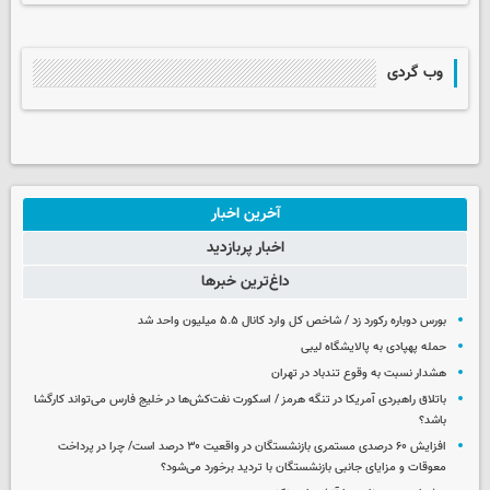
وب گردی
آخرین اخبار
اخبار پربازدید
داغ‌ترین خبرها
بورس دوباره رکورد زد / شاخص کل وارد کانال ۵.۵ میلیون واحد شد
حمله پهپادی به پالایشگاه لیبی
هشدار نسبت به وقوع تندباد در تهران
باتلاق راهبردی آمریکا در تنگه هرمز / اسکورت نفت‌کش‌ها در خلیج فارس می‌تواند کارگشا
باشد؟
افزایش ۶۰ درصدی مستمری‌ بازنشستگان در واقعیت ۳۰ درصد است/ چرا در پرداخت
معوقات و مزایای جانبی بازنشستگان با تردید برخورد می‌شود؟