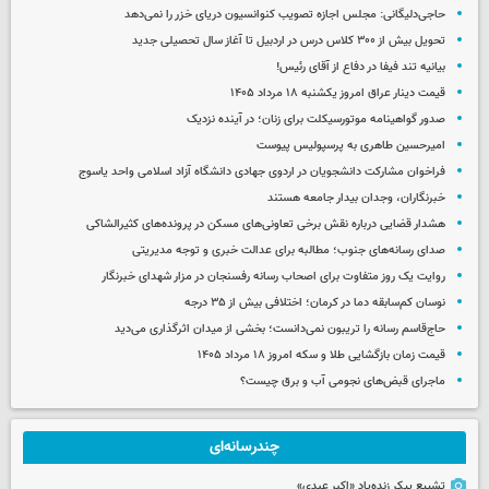
حاجی‌دلیگانی: مجلس اجازه تصویب کنوانسیون دریای خزر را نمی‌دهد
تحویل بیش از ۳۰۰ کلاس درس در اردبیل تا آغاز سال تحصیلی جدید
بیانیه تند فیفا در دفاع از آقای رئیس!
قیمت دینار عراق امروز یکشنبه ۱۸ مرداد ۱۴۰۵
صدور گواهینامه موتورسیکلت برای زنان؛ در آینده نزدیک
امیرحسین طاهری به پرسپولیس پیوست
فراخوان مشارکت دانشجویان در اردوی جهادی دانشگاه آزاد اسلامی واحد یاسوج
خبرنگاران، وجدان بیدار جامعه هستند
هشدار قضایی درباره نقش برخی تعاونی‌های مسکن در پرونده‌های کثیرالشاکی
صدای رسانه‌های جنوب؛ مطالبه برای عدالت خبری و توجه مدیریتی
روایت یک روز متفاوت برای اصحاب رسانه رفسنجان در مزار شهدای خبرنگار
نوسان کم‌سابقه دما در کرمان؛ اختلافی بیش از ۳۵ درجه
حاج‌قاسم رسانه را تریبون نمی‌دانست؛ بخشی از میدان اثرگذاری می‌دید
قیمت زمان بازگشایی طلا و سکه امروز ۱۸ مرداد ۱۴۰۵
ماجرای قبض‌های نجومی آب و برق چیست؟
چندرسانه‌ای
تشییع پیکر زنده‌یاد «اکبر عبدی»