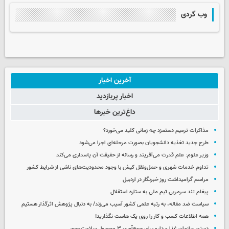
وب گردی
آخرین اخبار
اخبار پربازدید
داغ‌ترین خبرها
مذاکرات ترمیم دستمزد چه زمانی کلید می‌خورد؟
طرح جدید تغذیه دانشجویان بصورت مرحله‌ای اجرا می‌شود
وزیر علوم: علم قدرت می‌آفریند و رسانه از حقیقت آن پاسداری می‌کند
تداوم خدمات شهری و حمل‌ونقل کیش با وجود محدودیت‌های ناشی از شرایط کشور
مراسم گرامیداشت روز خبرنگار در اردبیل
پیغام تند سرمربی تیم ملی به ستاره استقلال
سیاست ضد مقاله، به رتبه علمی کشور آسیب می‌زند/ به دنبال پژوهش اثرگذار هستیم
همه اطلاعات کسب‌ و کار را روی یک هاست نگذارید!
دستور سازمان غذا و دارو برای جمع‌آوری ۳ محصول سلامت‌محور