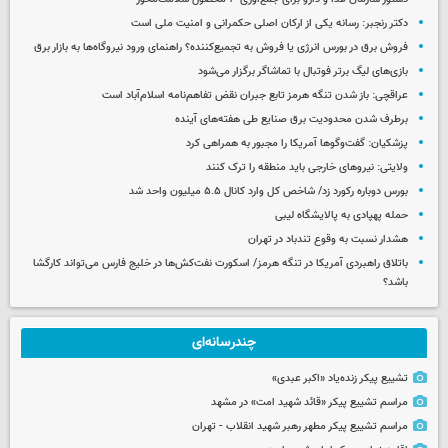
دکتر رنجبر: رسانه یکی از ارکان اصلی حکمرانی و امنیت ملی است
فروش برق در بورس انرژی یا فروش به تجمیع‌کننده؟ راهنمای ورود نیروگاه‌ها به بازار برق
بازی‌های لیگ برتر فوتبال با تماشاگر برگزار می‌شود
عراقچی: باز شدن تنگه هرمز تابع جبران نقض تفاهم‌نامه اسلام‌آباد است
برطرف شدن محدودیت‌ برق صنایع طی هفته‌های آینده
پزشکیان: گفت‌وگوها آمریکا را مجبور به همراهی کرد
ولایتی: نیروهای خارجی باید منطقه را ترک کنند
بورس دوباره رکورد زد/ شاخص کل وارد کانال ۵.۵ میلیون واحد شد
حمله پهپادی به پالایشگاه لیبی
هشدار نسبت به وقوع تندباد در تهران
باتلاق راهبردی آمریکا در تنگه هرمز/ اسکورت نفت‌کش‌ها در خلیج فارس می‌تواند کارگشا
باشد؟
چندرسانه‌ای
تشییع پیکر زنده‌یاد «اکبر عبدی»
مراسم تشییع پیکر «قائد شهید امت» در مشهد
مراسم تشییع پیکر مطهر رهبر شهید انقلاب - تهران