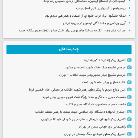
کیشوندان در اجتماع اربعین، حماسه‌ای از شور حسینی رقم زدند
پرسپولیس؛ گران‌ترین تیم فصل جدید
بدرقه باشکوه ایران‌نژاد، جلوه‌ای از اعتماد و همراهی مردم بود
آیین پیاده‌روی جاماندگان اربعین در جزیره کیش
میراث مشروطه، اتکا به ساختارهای بومی برای خنثی‌سازی توطئه‌های بیگانه است
چندرسانه‌ای
تشییع پیکر زنده‌یاد «اکبر عبدی»
مراسم تشییع پیکر «قائد شهید امت» در مشهد
مراسم تشییع پیکر مطهر رهبر شهید انقلاب - تهران
اقامه نماز بر پیکر امام شهید امت
آیین وداع مردم با پیکر مطهر رهبر شهید انقلاب در مصلی امام خمینی (ره)
نشست خبری سخنگوی ستاد بزرگداشت عروج خونین رهبر شهید
نشست خبری هفتمین نمایشگاه مجازی کتاب
اجتماع خانواده دانشگاه آزاد اسلامی جهت بیعت با رهبر معظم انقلاب
تشییع پیکر شهیدان لاریجانی، سلیمانی و شهدای ناو دنا در تهران
راهپیمایی روز جهانی قدس در تهران
تشییع پیکر مطهر شهدای جنگ رمضان در تهران