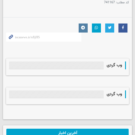
کد مطلب:
741167
وب گردی
وب گردی
آخرین اخبار