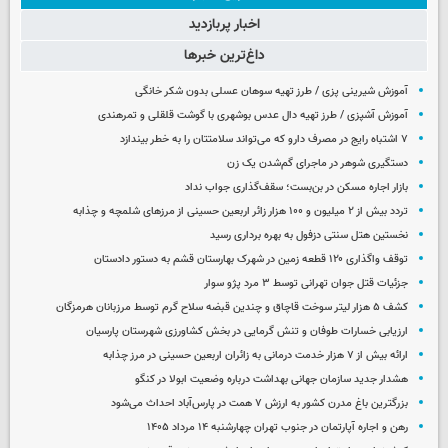
اخبار پربازدید
داغ‌ترین خبرها
آموزش شیرینی پزی / طرز تهیه سوهان عسلی بدون شکر خانگی
آموزش آشپزی / طرز تهیه دال عدس بوشهری با گوشت قلقلی و تمرهندی
۷ اشتباه رایج در مصرف دارو که می‌تواند سلامتتان را به خطر بیندازد
دستگیری شوهر در ماجرای گم‌شدن یک زن
بازار اجاره مسکن در بن‌بست؛ سقف‌گذاری جواب نداد
تردد بیش از ۲ میلیون و ۱۰۰ هزار زائر اربعین حسینی از مرزهای شلمچه و چذابه
نخستین هتل سنتی دزفول به بهره برداری رسید
توقف واگذاری ۱۲۰ قطعه زمین در شهرک بهارستان قشم به دستور دادستان
جزئیات قتل جوان تهرانی توسط ۳ مرد پژو سوار
کشف ۵ هزار لیتر سوخت قاچاق و چندین قبضه سلاح گرم توسط مرزبانان هرمزگان
ارزیابی خسارات طوفان و تنش گرمایی در بخش کشاورزی شهرستان پارسیان
ارائه بیش از ۷ هزار خدمت درمانی به زائران اربعین حسینی در مرز چذابه
هشدار جدید سازمان جهانی بهداشت درباره وضعیت ابولا در کنگو
بزرگترین باغ مدرن کشور به ارزش ۷ همت در پارس‌آباد احداث می‌شود
رهن و اجاره آپارتمان در جنوب تهران چهارشنبه ۱۴ مرداد ۱۴۰۵