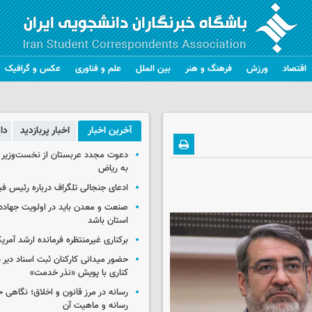
اقتصاد
ورزش
فرهنگ و هنر
بین الملل
علم و فناوری
عکس و گرافیک
آخرین اخبار
اخبار پربازدید
دا
دعوت مجدد عربستان از نخست‌وزیر ع
به ریاض
ادعای جنجالی تلگراف درباره رئیس فی
صنعت و معدن باید در اولویت جهاد
استان باشد
برکناری غیرمنتظره فرمانده ارشد آمریکا
حضور میدانی کارکنان ثبت اسناد دیر 
کناری با پویش «نذر خدمت»
رسانه در مرز قانون و اخلاق؛ نگاهی 
رسانه و ماهیت آن