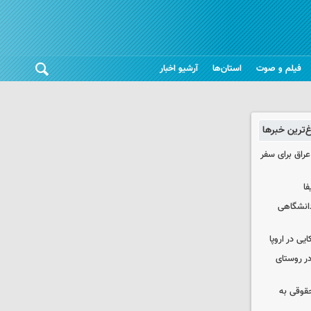
فیلم و صوت
استان‌ها
آرشیو اخبار
غ‌ترین خبرها
راق برای سفر
فا
دانشگاهی
یی در اروپا
در روستای
حقوقی به