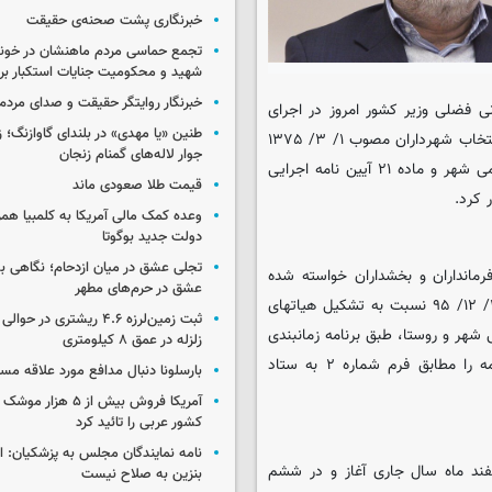
خبرنگاری پشت صحنه‌ی حقیقت
تجمع حماسی مردم ماهنشان در خون
شهید و محکومیت جنایات استکبار برگ
خبرنگار روایتگر حقیقت و صدای مردم
نی فضلی وزیر کشور امروز در اجرای
طنین «یا مهدی» در بلندای گاوازنگ؛ ز
ماده ۴۵ قانون تشکیلات وظایف و انتخابات شوراهای اسلامی کشور و انتخاب شهرداران مصوب ۱/ ۳/ ۱۳۷۵
جوار لاله‌های گمنام زنجان
با اصلاحات بعدی و ماده ۲۲ آیین نامه اجرایی انتخابات شوراهای اسلامی شهر و ماده ۲۱ آیین نامه اجرایی
قیمت طلا صعودی ماند
 کرد.
وعده کمک مالی آمریکا به کلمبیا همزما
دولت جدید بوگوتا
تجلی عشق در میان ازدحام؛ نگاهی ب
 فرمانداران و بخشداران خواسته شده
عشق در حرم‌های مطهر
است: بر اساس مواد ۳۲ و۳۳ قانون مذکور از روز چهارشنبه مورخ ۲۵/ ۱۲/ ۹۵ نسبت به تشکیل هیاتهای
ثبت زمین‌لرزه ۴.۶ ریشتری در
 شهر و روستا، طبق برنامه زمانبندی
زلزله در عمق ۸ کیلومتری
ابلاغی و درمهلت های قانونی مقرر اقدام نموده و وصول این بخشنامه را مطابق فرم شماره ۲ به ستاد
بارسلونا دنبال مدافع مورد علاقه مس
آمریکا فروش بیش از ۵ 
کشور عربی را تائید کرد
نامه نمایندگان مجلس به پزشکیان: 
اوطلبان انتخابات شوراهای اسلامی شهر و روستا از ۳۰ اسفند ماه سال جاری آغاز و در ششم
بنزین به صلاح نیست