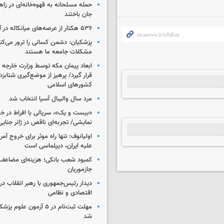
جان باختند
۵۳۶ هکتار از عرصه‌های میانکاله در آتش سوخت
پزشکیان: دشمن کسانی را ترور می‌کن
مشکلات جامعه ما هستند
ابعاد پیمان مکه توسط وزارت خارجه 
قرار گیرد/ پرهیز از موضع‌گیری شتابزده
کشورهای اسلامی
مرد سال والیبال آسیا انتخاب شد
«بیست و یک»، سریالی با افراط در 
نمایشی/ تجربه‌ای ناقص در ژانر جنای
اولیانوف: تنها راه موثر برای خروج آمر
علیه ایران، دیپلماسی است
کمبود شعب بانکی؛ هزینه‌ای مضاعف
جازموریان
دیدار رئیس‌جمهوری با رهبر انقلاب در
اقتصادی و نظامی
مهلت ثبت‌نام در ۵ آزمون عل
شد