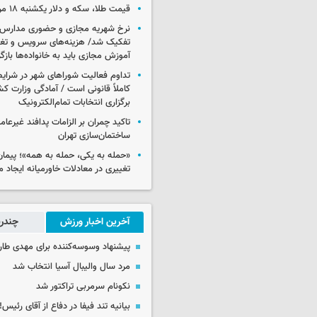
قیمت طلا، سکه و دلار یکشنبه ۱۸ مرداد ۱۴۰۵
نرخ شهریه مجازی و حضوری مدارس غ
تفکیک شد/ هزینه‌های سرویس و تغذی
آموزش مجازی باید به خانواده‌ها بازگ
تداوم فعالیت شوراهای شهر در شرای
کاملاً قانونی است / آمادگی وزارت کش
برگزاری انتخابات تمام‌الکترونیک
تاکید چمران بر الزامات پدافند غیرعام
ساختمان‌سازی تهران
«حمله به یکی، حمله به همه»؛ پیما
تغییری در معادلات خاورمیانه ایجاد م
آخرین اخبار ورزش
چندرس
پیشنهاد وسوسه‌کننده برای مهدی طار
مرد سال والیبال آسیا انتخاب شد
نکونام سرمربی تراکتور شد
بیانیه تند فیفا در دفاع از آقای رئیس!