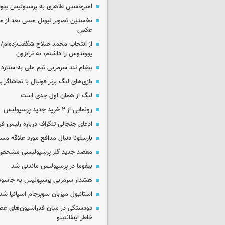
امیرحسین طاهری به پرسپولیس پی
نخستین تصویر لیونل مسی بعد از مر
عکس
از انتخاب محمد صلاح شگفت‌زده‌ام/ ان
یوونتوس را داشتم، نه ترابزون
پیغام تند سرمربی تیم ملی به ستاره 
بازی‌های لیگ برتر فوتبال با تماشاگر ب
لیگ از همان اول جدی است
رونمایی از ۲ خرید جدید پرسپولیس
ادعای جنجالی تلگراف درباره رئیس فی
بارسلونا دنبال مدافع مورد علاقه مس
مقصد جدید گلر پرسپولیسی مشخص
بیفوما در پرسپولیس ماندنی شد
هشدار سرمربی پرسپولیس به جاسو
استانبول میزبان سوپرجام اسپانیا شد
دودستگی در میان فدراسیون‌های عضو
خاطر اینفانتینو