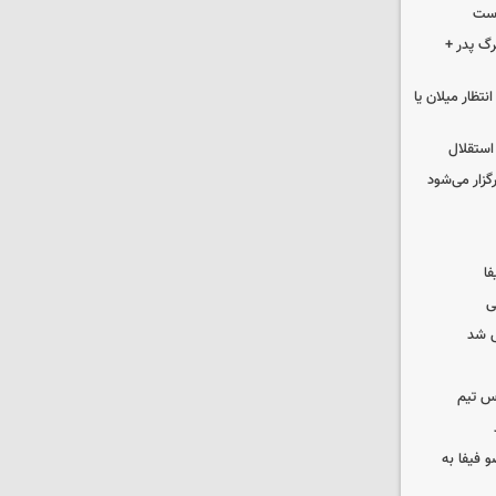
وست
گ پدر +
تظار میلان یا
استقلال
رگزار می‌شود
فا
ی
 شد
س تیم
 فیفا به