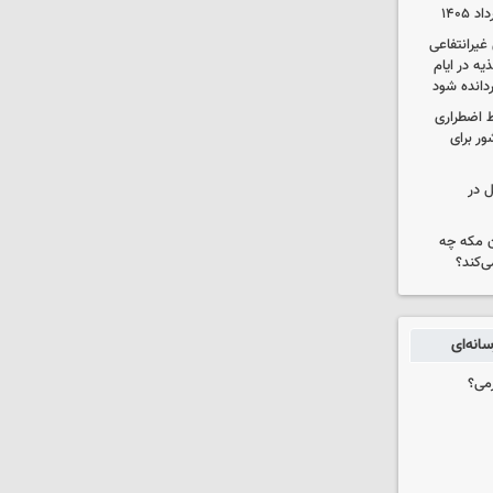
یرانتفاعی
ه در ایام
ردانده شود
ط اضطراری
ور برای
ل در
ن مکه چه
ی‌کند؟
انه‌ای
می؟