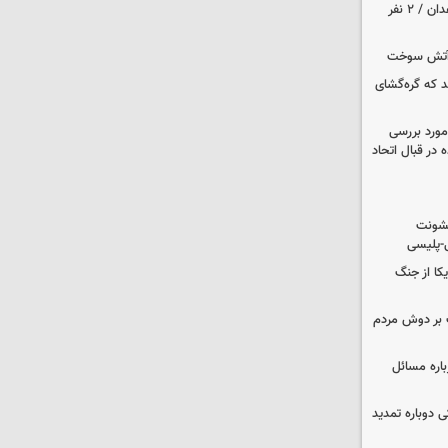
حمله مسلحانه به قهوه‌خانه‌ای در زاهدان / ۲ نفر
د که گره‌گشای
مورد بررسی
 در قبال اتحاد
خشونت
ی-پلیسی
یکا از جنگ
 بر دوش مردم
باره مسائل
وم پزشکی دوباره تمدید