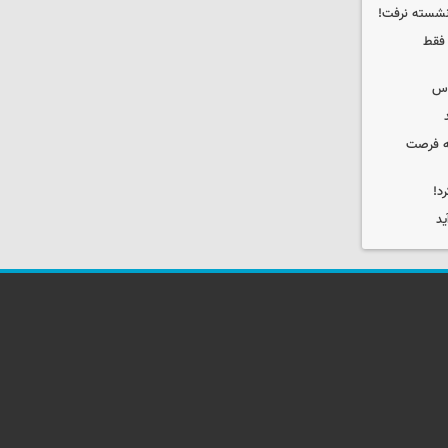
 نشسته نرفت!
 فقط
وس
که فرصت
د!
ید