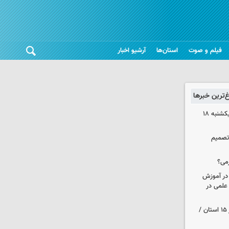
فیلم و صوت
استان‌ها
آرشیو اخبار
غ‌ترین خبرها
قیمت آپارتمان در مناطق ۶ و۷ تهران یکشنبه ۱۸
 تصمیم
می؟
 در آموزش
علمی در
هواشناسی ایران| رگبارو رعد و برق در ۱۵ استان /