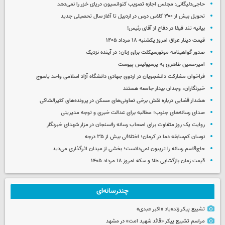
حاجی‌دلیگانی: مجلس اجازه تصویب کنوانسیون دریای خزر را نمی‌دهد
تحویل بیش از ۳۰۰ کلاس درس در اردبیل تا آغاز سال تحصیلی جدید
بیانیه تند فیفا در دفاع از آقای رئیس!
قیمت دینار عراق امروز یکشنبه ۱۸ مرداد ۱۴۰۵
صدور گواهینامه موتورسیکلت برای زنان؛ در آینده نزدیک
امیرحسین طاهری به پرسپولیس پیوست
فراخوان مشارکت دانشجویان در اردوی جهادی دانشگاه آزاد اسلامی واحد یاسوج
خبرنگاران، وجدان بیدار جامعه هستند
هشدار قضایی درباره نقش برخی تعاونی‌های مسکن در پرونده‌های کثیرالشاکی
صدای رسانه‌های جنوب؛ مطالبه برای عدالت خبری و توجه مدیریتی
روایت یک روز متفاوت برای اصحاب رسانه رفسنجان در مزار شهدای خبرنگار
نوسان کم‌سابقه دما در کرمان؛ اختلافی بیش از ۳۵ درجه
حاج‌قاسم رسانه را تریبون نمی‌دانست؛ بخشی از میدان اثرگذاری می‌دید
قیمت زمان بازگشایی طلا و سکه امروز ۱۸ مرداد ۱۴۰۵
چندرسانه‌ای
تشییع پیکر زنده‌یاد «اکبر عبدی»
مراسم تشییع پیکر «قائد شهید امت» در مشهد