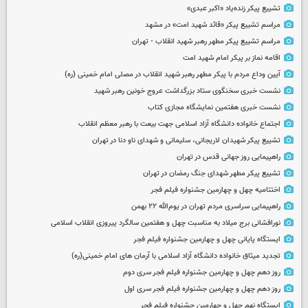
تشییع پیکر زنده‌یاد «اکبر عبدی»
مراسم تشییع پیکر «قائد شهید امت» در مشهد
مراسم تشییع پیکر مطهر رهبر شهید انقلاب - تهران
اقامه نماز بر پیکر امام شهید امت
آیین وداع مردم با پیکر مطهر رهبر شهید انقلاب در مصلی امام خمینی (ره)
نشست خبری سخنگوی ستاد بزرگداشت عروج خونین رهبر شهید
نشست خبری هفتمین نمایشگاه مجازی کتاب
اجتماع خانواده دانشگاه آزاد اسلامی جهت بیعت با رهبر معظم انقلاب
تشییع پیکر شهیدان لاریجانی، سلیمانی و شهدای ناو دنا در تهران
راهپیمایی روز جهانی قدس در تهران
تشییع پیکر مطهر شهدای جنگ رمضان در تهران
اختتامیه چهل و چهارمین جشنواره فیلم فجر
راهپیمایی سراسری مردم تهران در یوم‌الله ۲۲ بهمن
نورافشانی برج میلاد به مناسبت چهل‌ و هفتمین سالگرد پیروزی انقلاب اسلامی
ایستگاه پایانی چهل و چهارمین جشنواره فیلم فجر
تجدید میثاق خانواده دانشگاه آزاد اسلامی با آرمان های امام خمینی(ره)
روز دهم چهل و چهارمین جشنواره فیلم فجر سری دوم
روز دهم چهل و چهارمین جشنواره فیلم فجر سری اول
ایستگاه نهم چهل و چهارمین جشنواره فیلم فجر