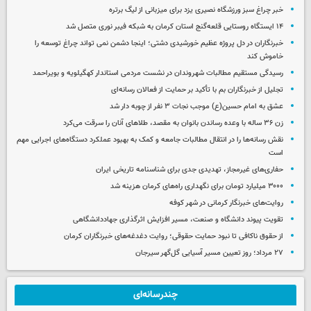
خبر چراغ سبز ورزشگاه نصیری یزد برای میزبانی از لیگ برتره
۱۴ ایستگاه روستایی قلعه‌گنج استان کرمان به شبکه فیبر نوری متصل شد
خبرنگاران در دل پروژه عظیم خورشیدی دشتی؛ اینجا دشمن نمی‌ تواند چراغ توسعه را
خاموش کند
رسیدگی مستقیم مطالبات شهروندان در نشست مردمی استاندار کهگیلویه و بویراحمد
تجلیل از خبرنگاران بم با تأکید بر حمایت از فعالان رسانه‌ای
عشق به امام حسین(ع) موجب نجات ۳ نفر از چوبه دار شد
زن ۳۶ ساله با وعده رساندن بانوان به مقصد، طلاهای آنان را سرقت می‌کرد
نقش رسانه‌ها را در انتقال مطالبات جامعه و کمک به بهبود عملکرد دستگاه‌های اجرایی مهم
است
حفاری‌های غیرمجاز، تهدیدی جدی برای شناسنامه تاریخی ایران
۳۰۰۰ میلیارد تومان برای نگهداری راه‌های کرمان هزینه شد
روایت‌های خبرنگار کرمانی در شهر کوفه
تقویت پیوند دانشگاه و صنعت، مسیر افزایش اثرگذاری جهاددانشگاهی
از حقوق ناکافی تا نبود حمایت حقوقی؛ روایت دغدغه‌های خبرنگاران کرمان
۲۷ مرداد؛ روز تعیین مسیر آسیایی گل‌گهر سیرجان
چندرسانه‌ای