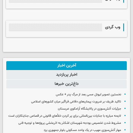
وب گردی
آخرین اخبار
اخبار پربازدید
داغ‌ترین خبرها
نخستین تصویر لیونل مسی بعد از مرگ پدر + عکس
تاکید ظریف بر ضرورت پیمان‌های دفاعی فراگیر میان کشورهای اسلامی
جزئیات آتش‌سوزی در پالایشگاه آرامکوی عربستان
لایحه مبارزه با جنایات بین‌المللی برای پر کردن خلأهای قانونی در قصاص جنایتکاران است
مشروط شدن تخصیص بودجه شهرستان اشکذر به اثربخشی پروژه‌ها و توجیه فنی
مهار آتش‌سوزی مهیب در یک واحد مسکونی بلوار جمهوری یزد