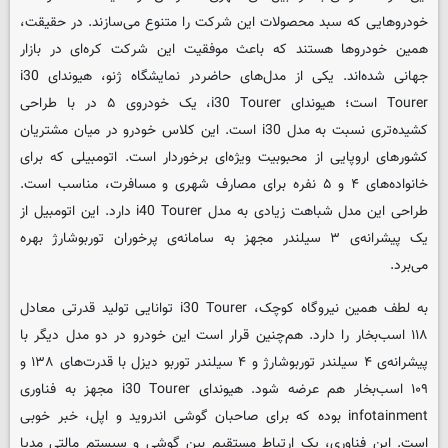
خودروهایی که سبد محصولات این شرکت را متنوع می‌سازند. در حقیقت،
همین خودروها هستند که باعث موفقیت این شرکت کره‌ای در بازار
جهانی شده‌اند. یکی از مدل‌های حاضردر نمایشگاه ژنو، هیوندای i30
Tourer است؛ هیوندای i30 Tourer، یک خودروی ۵ در با طراحی
کشیده‌تری نسبت به مدل i30 است. این کلاس خودرو در میان مشتریان
کشورهای اروپایی از محبوبیت ویژه‌ای برخوردار است. اتومبیلی که برای
خانواده‌های ۴ و ۵ نفره برای مصارف شهری و مسافرت، مناسب است.
طراحی این مدل شباهت زیادی به مدل i40 Tourer دارد. این اتومبیل از
یک پیشرانه‌ی ۳ سیلندر مجهز به سامانه‌ی پرخوران توربوشارژ بهره
می‌برد.
به لطف همین نیروگاه کوچک، i30 Tourer توانایی تولید قدرتی معادل
۱۱۸ اسب‌بخار را دارد. هم‌چنین قرار است این خودرو در دو مدل دیگر با
پیشرانه‌ی ۴ سیلندر توربوشارژ و ۴ سیلندر توربو دیزل با قدرت‌های ۱۳۸ و
۱۰۹ اسب‌بخار هم عرضه شود. هیوندای i30 Tourer مجهز به فناوری
infotainment بوده که برای صاحبان گوشی اندروید و اپل، خبر خوبی
است. این فناوری، یک ارتباط مستقیم بین گوشی و سیستم مالتی مدیا