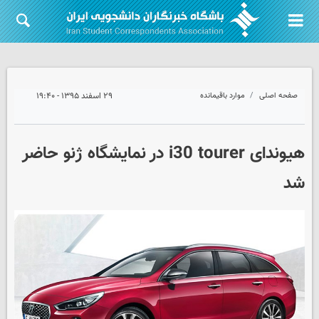
صفحه اصلی
موارد باقیمانده
۲۹ اسفند ۱۳۹۵ - ۱۹:۴۰
هیوندای i30 tourer در نمایشگاه ژنو حاضر
شد