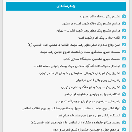
چندرسانه‌ای
تشییع پیکر زنده‌یاد «اکبر عبدی»
مراسم تشییع پیکر «قائد شهید امت» در مشهد
مراسم تشییع پیکر مطهر رهبر شهید انقلاب - تهران
اقامه نماز بر پیکر امام شهید امت
آیین وداع مردم با پیکر مطهر رهبر شهید انقلاب در مصلی امام خمینی (ره)
نشست خبری سخنگوی ستاد بزرگداشت عروج خونین رهبر شهید
نشست خبری هفتمین نمایشگاه مجازی کتاب
اجتماع خانواده دانشگاه آزاد اسلامی جهت بیعت با رهبر معظم انقلاب
تشییع پیکر شهیدان لاریجانی، سلیمانی و شهدای ناو دنا در تهران
راهپیمایی روز جهانی قدس در تهران
تشییع پیکر مطهر شهدای جنگ رمضان در تهران
اختتامیه چهل و چهارمین جشنواره فیلم فجر
راهپیمایی سراسری مردم تهران در یوم‌الله ۲۲ بهمن
نورافشانی برج میلاد به مناسبت چهل‌ و هفتمین سالگرد پیروزی انقلاب اسلامی
ایستگاه پایانی چهل و چهارمین جشنواره فیلم فجر
تجدید میثاق خانواده دانشگاه آزاد اسلامی با آرمان های امام خمینی(ره)
روز دهم چهل و چهارمین جشنواره فیلم فجر سری دوم