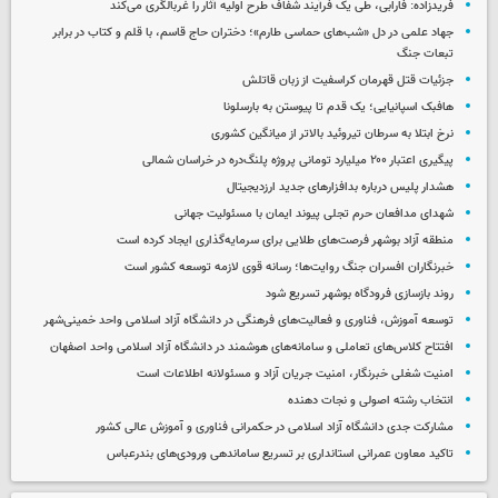
فریدزاده: فارابی، طی یک فرآیند شفاف طرح اولیه آثار را غربالگری می‌کند
جهاد علمی در دل «شب‌های حماسی طارم»؛ دختران حاج قاسم، با قلم و کتاب در برابر
تبعات جنگ
جزئیات قتل قهرمان کراسفیت از زبان قاتلش
هافبک اسپانیایی؛ یک قدم تا پیوستن به بارسلونا
نرخ ابتلا به سرطان تیروئید بالاتر از میانگین کشوری
پیگیری اعتبار ۲۰۰ میلیارد تومانی پروژه پلنگ‌دره در خراسان شمالی
هشدار پلیس درباره بدافزارهای جدید ارزدیجیتال
شهدای مدافعان حرم تجلی پیوند ایمان با مسئولیت جهانی
منطقه آزاد بوشهر فرصت‌های طلایی برای سرمایه‌گذاری ایجاد کرده است
خبرنگاران افسران جنگ روایت‌ها؛ رسانه قوی لازمه توسعه کشور است
روند بازسازی فرودگاه بوشهر تسریع شود
توسعه آموزش، فناوری و فعالیت‌های فرهنگی در دانشگاه آزاد اسلامی واحد خمینی‌شهر
افتتاح کلاس‌های تعاملی و سامانه‌های هوشمند در دانشگاه آزاد اسلامی واحد اصفهان
امنیت شغلی خبرنگار، امنیت جریان آزاد و مسئولانه اطلاعات است
انتخاب رشته اصولی و نجات دهنده
مشارکت جدی دانشگاه آزاد اسلامی در حکمرانی فناوری و آموزش عالی کشور
تاکید معاون عمرانی استانداری بر تسریع ساماندهی ورودی‌های بندرعباس