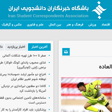
اقتصاد
ورزش
فرهنگ و هنر
بین الملل
علم و فناوری
عکس و گرافیک
آخرین اخبار
اخبار پربازدید
دا
صفر تا ۱۰۰ طرز تهیه شکلات آلمانی
غذای محبوب پاندای کونگ فوکار/ طرز
لعاده
برنجی ژاپنی (اونیگیری)
اخراج دو مأمور ارشد «موساد»؛ پس‌
توطئه شوم تغییر نظام ایران
کانادا دو مظنون تیراندازی در نزدیکی
آمریکا را بازداشت کرد
سامانه‌های تامین اجتماعی بدون قطع
دسترس است
پزشکیان: باید افراد کارآمدتر را به کار