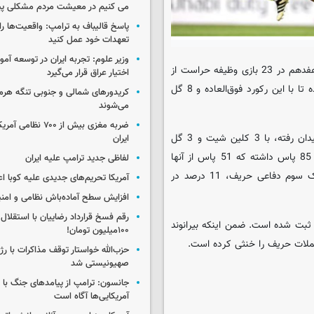
می کنیم در معیشت مردم مشکلی پی
پاسخ قالیباف به ترامپ: واقعیت‌ها را 
تعهدات خود عمل کنید
وزیر علوم: تجربه ایران در توسعه آم
به گزارش ایسکانیوز، علیرضا بیرانوند سنگربان پرسپولیس که در لیگ هفدهم در 23 بازی وظیفه حراست از
اختیار عراق قرار می‌گیرد
دروازه سرخپوشان را بر عهده داشته، موفق به ثبت 16 کلین شیت شده تا با این رکورد فوق‌العاده و 8 گل
کریدورهای شمالی و جنوبی تنگه هر
می‌شوند
ضربه مغزی بیش از ۷۰۰ 
گلر ملی‌پوش پرسپولیس که در هر 4 دیدار آسیایی برای تیمش به میدان رفته، با 3 کلین شیت و 3 گل
ایران
خورده بهترین آمار در گروه‌های 8 گانه را دارد. او در این 360 دقیقه، 85 پاس داشته که 51 پاس از آنها
لفاظی جدید ترامپ علیه ایران
موفق بوده است. 81 درصد از پاس‌های بیرانوند در کانال مرکزی و یک سوم دفاعی حریف، 11 درصد در
آمریکا تحریم‌های جدیدی علیه کوبا اع
افزایش سطح آماده‌باش نظامی و امنی
رقم فسخ قرارداد رضاییان با استقلال
 در زمین خودی 85 درصد و در زمین حریف 41 درصد ثبت شده است. ضمن اینکه بیرانوند
۱۰۰میلیون تومان!
حزب‌الله خواستار توقف مذاکرات با رژ
صهیونیستی شد
جانسون: ترامپ از پیامدهای جنگ با ای
آمریکایی‌ها آگاه است