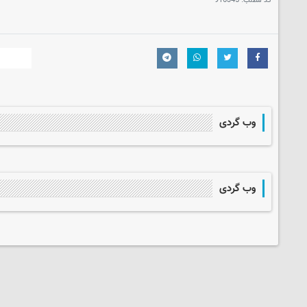
کد مطلب:
916345
وب گردی
وب گردی