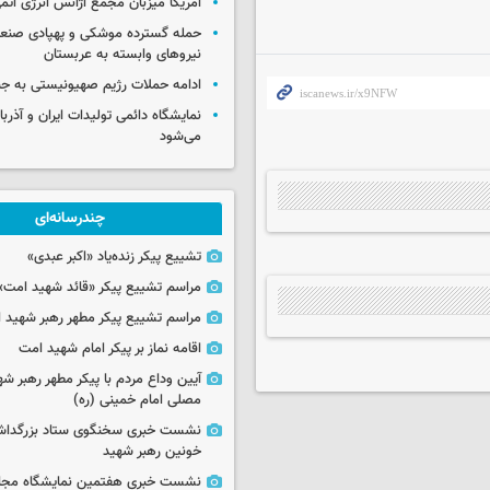
آمریکا میزبان مجمع آژانس انرژی اتم
حمله گسترده موشکی و پهپادی صنعا
نیروهای وابسته به عربستان
ادامه حملات رژیم صهیونیستی به جن
نمایشگاه دائمی تولیدات ایران و آذربای
می‌شود
چندرسانه‌ای
تشییع پیکر زنده‌یاد «اکبر عبدی»
مراسم تشییع پیکر «قائد شهید امت»
مراسم تشییع پیکر مطهر رهبر شهید ان
اقامه نماز بر پیکر امام شهید امت
آیین وداع مردم با پیکر مطهر رهبر شه
مصلی امام خمینی (ره)
نشست خبری سخنگوی ستاد بزرگدا
خونین رهبر شهید
نشست خبری هفتمین نمایشگاه مجا