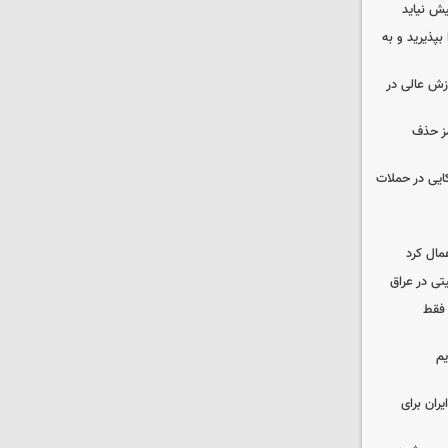
ش نیاید
بپذیرید و به
وزش عالی در
مز حذف
نظامی آمریکایی در حملات
مال کرد
تی در عراق
 فقط
یم
ران برای