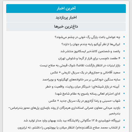
آخرین اخبار
اخبار پربازدید
داغ‌ترین خبرها
چه عواملی باعث پارگی رگ خونی در چشم می‌شوند؟
ایرانی‌ها از نظر آی‌کیو رتبه چندم جهان را دارند؟
پانصد و شصتمین کاغذخبر ایسکانیوز منتشر شد
۴ مقصد دلچسب برای فرار از گرما و شلوغی تهران
بازار لبنیات در انتظار بازگشت تقاضا/ شوک قیمتی به صلاح نیست
سعید آقاخانی و حجازی‌فر در یک سریال تاریخی + عکس
سایه سنگین خودکشی بر سر خانواده‌های کهگیلویه و بویراحمد
آیینه در بازار شیشه‌ای؛ خبرنگار میان روایت، واقعیت و خطر
ادای احترام اهالی رسانه یاسوج به مقام شامخ شهدا
شهاب حسینی و رعنا آزادی‌ور در یک سریال جدید + عکس
بازدید میدانی معاون عمرانی استانداری هرمزگان از روند بازسازی پل‌های محور بندرعباس–
بندرخمیر
نیروگاه خورشیدی ۱۲.۵ مگاواتی پالایشگاه بید بلند بهبهان وارد مدار تولید شد
از انتخاب محمد صلاح شگفت‌زده‌ام/ انتظار میلان یا یوونتوس را داشتم، نه ترابزون