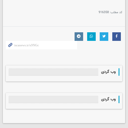
کد مطلب:
916358
وب گردی
وب گردی