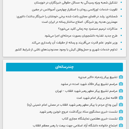
تشکیل شعبه ویژه رسیدگی به مسائل حقوقی خبرنگاران در خوزستان
تقویت خدمات اورژانسی رودان با استقرار چهارمین آمبولانس در جغین
شمشادی: رشد در فضای مجازی باعث شده برخی خودشان را خبرنگار بدانند/ دلاوری:
مهمترین هدیه‌ روز خبرنگار، اصلاح ساختار رسانه در ایران است
مذاکرات ترمیم دستمزد چه زمانی کلید می‌خورد؟
طرح جدید تغذیه دانشجویان بصورت مرحله‌ای اجرا می‌شود
وزیر علوم: علم قدرت می‌آفریند و رسانه از حقیقت آن پاسداری می‌کند
تداوم خدمات شهری و حمل‌ونقل کیش با وجود محدودیت‌های ناشی از شرایط کشور
چندرسانه‌ای
تشییع پیکر زنده‌یاد «اکبر عبدی»
مراسم تشییع پیکر «قائد شهید امت» در مشهد
مراسم تشییع پیکر مطهر رهبر شهید انقلاب - تهران
اقامه نماز بر پیکر امام شهید امت
آیین وداع مردم با پیکر مطهر رهبر شهید انقلاب در مصلی امام خمینی (ره)
نشست خبری سخنگوی ستاد بزرگداشت عروج خونین رهبر شهید
نشست خبری هفتمین نمایشگاه مجازی کتاب
اجتماع خانواده دانشگاه آزاد اسلامی جهت بیعت با رهبر معظم انقلاب