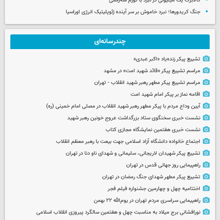
کالابرگ یک میلیونی در نبرد با تورم سه‌رقمی
جنگ کریدورها؛ نبرد خاموش بر سر آینده ژئوپلیتیک انرژی اوراسیا
چندرسانه‌ای
تشییع پیکر زنده‌یاد «اکبر عبدی»
مراسم تشییع پیکر «قائد شهید امت» در مشهد
مراسم تشییع پیکر مطهر رهبر شهید انقلاب - تهران
اقامه نماز بر پیکر امام شهید امت
آیین وداع مردم با پیکر مطهر رهبر شهید انقلاب در مصلی امام خمینی (ره)
نشست خبری سخنگوی ستاد بزرگداشت عروج خونین رهبر شهید
نشست خبری هفتمین نمایشگاه مجازی کتاب
اجتماع خانواده دانشگاه آزاد اسلامی جهت بیعت با رهبر معظم انقلاب
تشییع پیکر شهیدان لاریجانی، سلیمانی و شهدای ناو دنا در تهران
راهپیمایی روز جهانی قدس در تهران
تشییع پیکر مطهر شهدای جنگ رمضان در تهران
اختتامیه چهل و چهارمین جشنواره فیلم فجر
راهپیمایی سراسری مردم تهران در یوم‌الله ۲۲ بهمن
نورافشانی برج میلاد به مناسبت چهل‌ و هفتمین سالگرد پیروزی انقلاب اسلامی