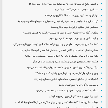
۷ اشتباه رایج در مصرف دارو که می‌تواند سلامتتان را به خطر بیندازد
دستگیری شوهر در ماجرای گم‌شدن یک زن
بازار اجاره مسکن در بن‌بست؛ سقف‌گذاری جواب نداد
تردد بیش از ۲ میلیون و ۱۰۰ هزار زائر اربعین حسینی از مرزهای شلمچه و چذابه
نخستین هتل سنتی دزفول به بهره برداری رسید
توقف واگذاری ۱۲۰ قطعه زمین در شهرک بهارستان قشم به دستور دادستان
جزئیات قتل جوان تهرانی توسط ۳ مرد پژو سوار
کشف ۵ هزار لیتر سوخت قاچاق و چندین قبضه سلاح گرم توسط مرزبانان هرمزگان
ارزیابی خسارات طوفان و تنش گرمایی در بخش کشاورزی شهرستان پارسیان
ارائه بیش از ۷ هزار خدمت درمانی به زائران اربعین حسینی در مرز چذابه
هشدار جدید سازمان جهانی بهداشت درباره وضعیت ابولا در کنگو
بزرگترین باغ مدرن کشور به ارزش ۷ همت در پارس‌آباد احداث می‌شود
رهن و اجاره آپارتمان در جنوب تهران چهارشنبه ۱۴ مرداد ۱۴۰۵
کیشوندان در اجتماع اربعین، حماسه‌ای از شور حسینی رقم زدند
پرسپولیس؛ گران‌ترین تیم فصل جدید
بدرقه باشکوه ایران‌نژاد، جلوه‌ای از اعتماد و همراهی مردم بود
آیین پیاده‌روی جاماندگان اربعین در جزیره کیش
میراث مشروطه، اتکا به ساختارهای بومی برای خنثی‌سازی توطئه‌های بیگانه است