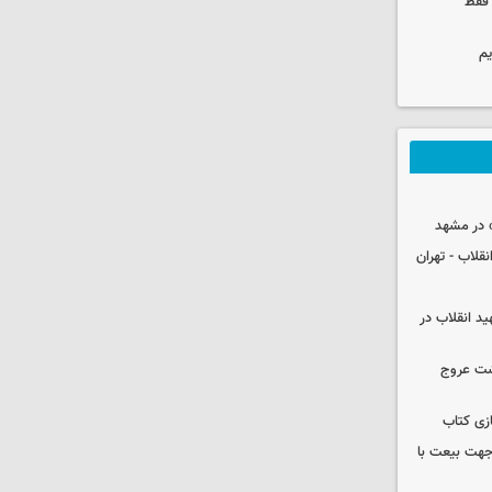
 فقط
یم
 در مشهد
قلاب - تهران
ید انقلاب در
شت عروج
زی کتاب
 جهت بیعت با