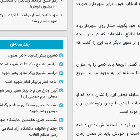
رقم فسخ قرارداد رضاییان با استقلال
ه انتخاب خوبی برای شهرداری صورت
۱۰۰میلیون تومان!
حزب‌الله خواستار توقف مذاکرات با رژ
صهیونیستی شد
خود بگویند فشار روی شهردار زیاد
 اطلاع نداشته‌اند که در تهران چه
 از سوی دیگر باید این را گفت که
چندرسانه‌ای
تشییع پیکر زنده‌یاد «اکبر عبدی»
فت: این‌ها باید کسی را به عنوان
مراسم تشییع پیکر «قائد شهید امت»
ا مسئله ای به وجود می‌آید سریع
مراسم تشییع پیکر مطهر رهبر شهید ان
اقامه نماز بر پیکر امام شهید امت
آیین وداع مردم با پیکر مطهر رهبر شه
سابقه نجفی این را نشان داده که او
مصلی امام خمینی (ره)
اب افرادی با چنین رزومه‌های برای
نشست خبری سخنگوی ستاد بزرگدا
خونین رهبر شهید
نشست خبری هفتمین نمایشگاه مجا
 این فرد در استعفایش نقش داشته
اجتماع خانواده دانشگاه آزاد اسلامی
نه است و خودش باید در همان زمان
رهبر معظم انقلاب