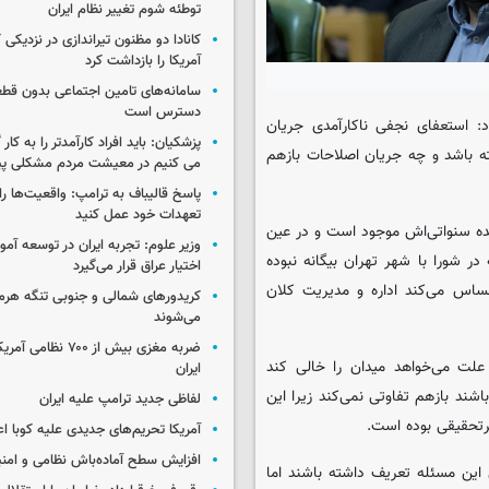
توطئه شوم تغییر نظام ایران
کانادا دو مظنون تیراندازی در نزدیکی
آمریکا را بازداشت کرد
سامانه‌های تامین اجتماعی بدون قطع
دسترس است
د: استعفای نجفی ناکارآمدی جریان
پزشکیان: باید افراد کارآمدتر را به کار
ه باشد و چه جریان اصلاحات بازهم
می کنیم در معیشت مردم مشکلی پی
پاسخ قالیباف به ترامپ: واقعیت‌ها را 
تعهدات خود عمل کنید
ده سنواتی‌اش موجود است و در عین
وزیر علوم: تجربه ایران در توسعه آم
 شورا با شهر تهران بیگانه نبوده
اختیار عراق قرار می‌گیرد
ساس می‌کند اداره و مدیریت کلان
کریدورهای شمالی و جنوبی تنگه هر
می‌شوند
ضربه مغزی بیش از ۷۰۰ 
لت می‌خواهد میدان را خالی کند
ایران
ند بازهم تفاوتی نمی‌کند زیرا این
لفاظی جدید ترامپ علیه ایران
تحقیقی بوده است.
آمریکا تحریم‌های جدیدی علیه کوبا اع
افزایش سطح آماده‌باش نظامی و امنی
 این مسئله تعریف داشته باشند اما