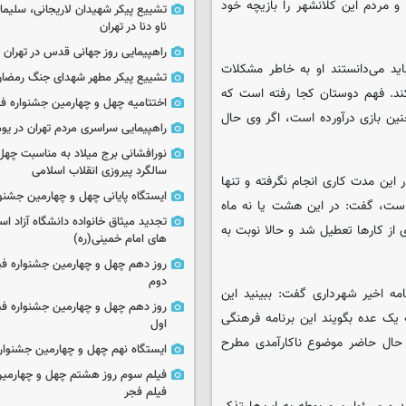
و مردم این کلانشهر را بازیچه خود
تشییع پیکر شهیدان لاریجانی، سلیما
ناو دنا در تهران
راهپیمایی روز جهانی قدس در تهران
ید می‌دانستند او به خاطر مشکلات
تشییع پیکر مطهر شهدای جنگ رمضان 
ند. فهم دوستان کجا رفته است که
اختتامیه چهل و چهارمین جشنواره فی
نین بازی درآورده است، اگر وی حال
راهپیمایی سراسری مردم تهران در یوم‌الله ۲۲
نورافشانی برج میلاد به مناسبت چهل
سالگرد پیروزی انقلاب اسلامی
 این مدت کاری انجام نگرفته و تنها
ایستگاه پایانی چهل و چهارمین جشنو
ست، گفت: در این هشت یا نه ماه
تجدید میثاق خانواده دانشگاه آزاد اسل
از کارها تعطیل شد و حالا نوبت به
های امام خمینی(ره)
روز دهم چهل و چهارمین جشنواره ف
دوم
ه‌ اخیر شهرداری گفت: ببینید این
روز دهم چهل و چهارمین جشنواره ف
یک عده بگویند این برنامه فرهنگی
اول
حال حاضر موضوع ناکارآمدی مطرح
ایستگاه نهم چهل و چهارمین جشنوار
فیلم سوم روز هشتم چهل و چهارمین
فیلم فجر