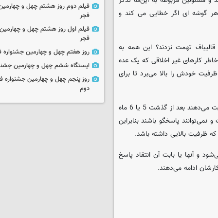
 و مسئولین مربوطه به این‌ها تذکر
فیلم دوم روز هشتم چهل و چهارمین 
 هر گوشه ای اگر خطایی می کند و
فجر
فیلم اول روز هشتم چهل و چهارمین 
فجر
قالیباف تهمت نزدند؟ این همه به
روز هفتم چهل و چهارمین جشنواره ف
طر کارهای غیر اخلاقی که یک عده
ایستگاه ششم چهل و چهارمین جشنوا
ظرفیت خودش را بالا می‌برد تا برای
روز پنجم چهل و چهارمین جشنواره ف
دوم
عضو سابق شورای شهر تهران عنوان کرد: وقتی به افراد ناکارآمد مسئولیت می‌دهند بعد از گذشت 5 یا 6 ماه
و نمی‌توانند پاسخگو باشند بنابراین
که ظرفیت بالایی داشته باشد.
ود و آنها یا بابت آن انتقاد پاسخ
ارشان ادامه می‌دهند.