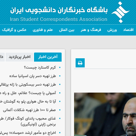
اقتصاد
ورزش
فرهنگ و هنر
بین الملل
علم و فناوری
عکس و گرافیک
آخرین اخبار
اخبار پربازدید
دا
کرم کاستارد چیست؟
طرز تهیه دسر پان اسپانیا ساده
طرز تهیه دسر بیسکویتی با ژله پرتقال
آمبولی پا چیست؟ علائم، علل و راه د
آیا تا به حال هواری پلو به گوشتان 
صفر تا ۱۰۰ طرز تهیه شکلات آلمانی
غذای محبوب پاندای کونگ فوکار/ طرز
برنجی ژاپنی (اونیگیری)
اخراج دو مأمور ارشد «موساد»؛ پس‌