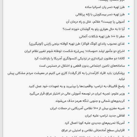
طرز تهیه دسر پان اسپانیا ساده
طرز تهیه دسر بیسکویتی با ژله پرتقالی
آمبولی پا چیست؟ علائم، علل و راه درمان آن
آیا تا به حال هواری پلو به گوشتان خورده است؟
صفر تا ۱۰۰ طرز تهیه شکلات آلمانی
غذای محبوب پاندای کونگ فوکار/ طرز تهیه کوفته برنجی ژاپنی (اونیگیری)
اخراج دو مأمور ارشد «موساد»؛ پس‌لرزه شکست توطئه شوم تغییر نظام ایران
کانادا دو مظنون تیراندازی در نزدیکی کنسولگری آمریکا را بازداشت کرد
سامانه‌های تامین اجتماعی بدون قطعی و اختلال در دسترس است
پزشکیان: باید افراد کارآمدتر را به کار گرفت/ کاری می کنیم در معیشت مردم مشکلی پیش
نیاید
پاسخ قالیباف به ترامپ: واقعیت‌ها را بپذیرید و به تعهدات خود عمل کنید
وزیر علوم: تجربه ایران در توسعه آموزش عالی در اختیار عراق قرار می‌گیرد
کریدورهای شمالی و جنوبی تنگه هرمز حذف می‌شوند
ضربه مغزی بیش از ۷۰۰ نظامی آمریکایی در حملات ایران
لفاظی جدید ترامپ علیه ایران
آمریکا تحریم‌های جدیدی علیه کوبا اعمال کرد
افزایش سطح آماده‌باش نظامی و امنیتی در عراق