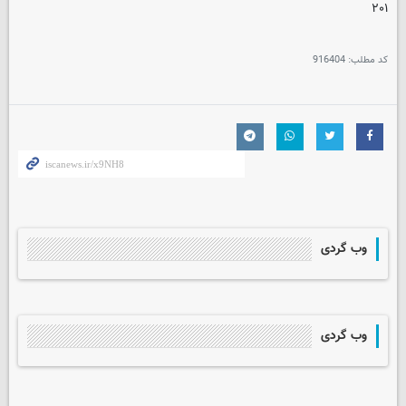
۲۰۱
کد مطلب:
916404
وب گردی
وب گردی