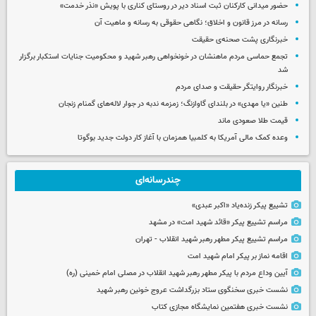
حضور میدانی کارکنان ثبت اسناد دیر در روستای کناری با پویش «نذر خدمت»
رسانه در مرز قانون و اخلاق؛ نگاهی حقوقی به رسانه و ماهیت آن
خبرنگاری پشت صحنه‌ی حقیقت
تجمع حماسی مردم ماهنشان در خونخواهی رهبر شهید و محکومیت جنایات استکبار برگزار
شد
خبرنگار روایتگر حقیقت و صدای مردم
طنین «یا مهدی» در بلندای گاوازنگ؛ زمزمه ندبه در جوار لاله‌های گمنام زنجان
قیمت طلا صعودی ماند
وعده کمک مالی آمریکا به کلمبیا همزمان با آغاز کار دولت جدید بوگوتا
چندرسانه‌ای
تشییع پیکر زنده‌یاد «اکبر عبدی»
مراسم تشییع پیکر «قائد شهید امت» در مشهد
مراسم تشییع پیکر مطهر رهبر شهید انقلاب - تهران
اقامه نماز بر پیکر امام شهید امت
آیین وداع مردم با پیکر مطهر رهبر شهید انقلاب در مصلی امام خمینی (ره)
نشست خبری سخنگوی ستاد بزرگداشت عروج خونین رهبر شهید
نشست خبری هفتمین نمایشگاه مجازی کتاب