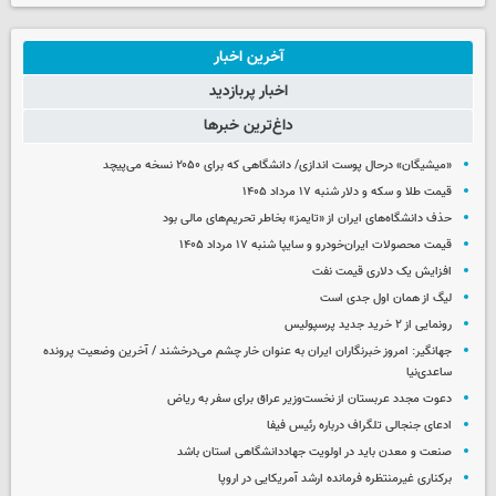
آخرین اخبار
اخبار پربازدید
داغ‌ترین خبرها
«میشیگان» درحال پوست اندازی/ دانشگاهی که برای ۲۰۵۰ نسخه می‌پیچد
قیمت طلا و سکه و دلار شنبه ۱۷ مرداد ۱۴۰۵
حذف دانشگاه‌های ایران از «تایمز» بخاطر تحریم‌های مالی بود
قیمت محصولات ایران‌خودرو و سایپا شنبه ۱۷ مرداد ۱۴۰۵
افزایش یک دلاری قیمت نفت
لیگ از همان اول جدی است
رونمایی از ۲ خرید جدید پرسپولیس
جهانگیر: امروز خبرنگاران ایران به عنوان خار چشم می‌درخشند / آخرین وضعیت پرونده
ساعدی‌نیا
دعوت مجدد عربستان از نخست‌وزیر عراق برای سفر به ریاض
ادعای جنجالی تلگراف درباره رئیس فیفا
صنعت و معدن باید در اولویت جهاددانشگاهی استان باشد
برکناری غیرمنتظره فرمانده ارشد آمریکایی در اروپا