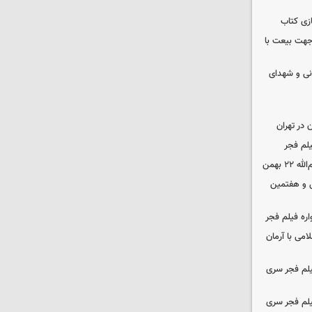
زی کتاب
 جهت بیعت با
نی و شهدای
در تهران
لم فجر
 بهمن
‌ و هفتمین
اره فیلم فجر
امی با آرمان
یلم فجر سری
یلم فجر سری