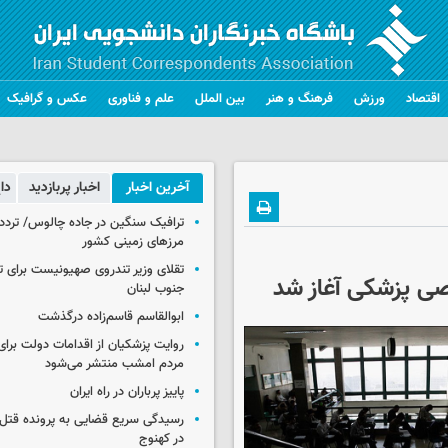
اقتصاد
ورزش
فرهنگ و هنر
بین الملل
علم و فناوری
عکس و گرافیک
آخرین اخبار
اخبار پربازدید
دا
ترافیک سنگین در جاده چالوس/ تردد 
مرزهای زمینی کشور
تقلای وزیر تندروی صهیونیست برای ت
ی پزشکی آغاز شد
جنوب لبنان
ابوالقاسم قاسم‌زاده درگذشت
روایت پزشکیان از اقدامات دولت بر
مردم امشب منتشر می‌شود
پاییز پرباران در راه ایران
رسیدگی سریع قضایی به پرونده قتل 
در کهنوج