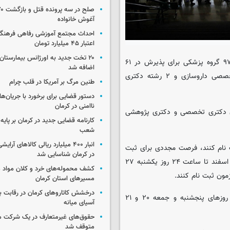
آغوش خانواده
احداث مجتمع آموزشی رفاهی فرهنگیا
اعتبار ۴۵ میلیارد تومان
۲۰ تخت جدید به اورژانس بیمارستان 
به گزارش ایسکانوز، آزمون دکتری تخصصی و دکتری پژوهشی سال ۹۷ گروه پزشکی برای پذیرش در ۶۱
اضافه شد
رشته امتحانی گروه علوم پایه پزشکی، ۱۲ رشته امتحانی دکتری تخصصی داروسازی و ۲ رشته دکتری
طنین مرگ بر آمریکا در قلب چرام
دستور قضایی برای برخورد با جریان‌های
ناامنی در کرمان
اسفندماه در آزمون دکتری تخصصی و دکتری پژوهشی
کارنامه قضایی جدید در کرمان بر پایه
شعب
انبار ۴۰۰ میلیارد ریالی کالاهای آر
ت نام کنند، فرصت مجددی برای ثبت
در کرمان شناسایی شد
نام در نظر گرفته شده است که داوطلبان می توانند از امروز شنبه ۲۶ اسفند تا ساعت ۲۴ روز یکشنبه ۲۷
کشف محموله‌های خرد و کلان مواد م
مسیرهای استان کرمان
درخشش کاتاروهای کرمان در رقابت با
آزمون دکتری تخصصی و دکتری پژوهشی سال ۹۷ گروه پزشکی در روزهای پنجشنبه و جمعه ۲۰ و ۲۱
آسیای میانه
حقوق‌های غیرمتعارف در یک شرکت م
متوقف شد