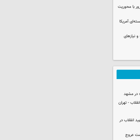
رور با محوریت
ه‌ای آمریکا
و نیازهای
 در مشهد
قلاب - تهران
ید انقلاب در
شت عروج