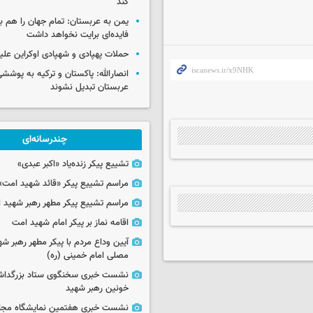
کند
یمن به عربستان: تمام جهان را هم 
فایده‌ای برایت نخواهد داشت
حملات پهپادی و شهپادی اوکراین علی
انصارالله: پاکستان و ترکیه به پوششی
عربستان تبدیل نشوند
چندرسانه‌ای
تشییع پیکر زنده‌یاد «اکبر عبدی»
مراسم تشییع پیکر «قائد شهید امت»
مراسم تشییع پیکر مطهر رهبر شهید ان
اقامه نماز بر پیکر امام شهید امت
آیین وداع مردم با پیکر مطهر رهبر شه
مصلی امام خمینی (ره)
نشست خبری سخنگوی ستاد بزرگدا
خونین رهبر شهید
نشست خبری هفتمین نمایشگاه مجا