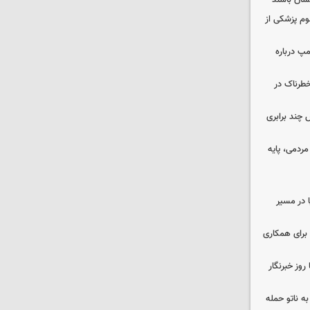
نسان باشند
لوم پزشکی از
مپ درباره
طرناک در
چند برابری
ردمی، پایه
ا در مسیر
برای همکاری
وز خبرنگار
ه ناتو حمله