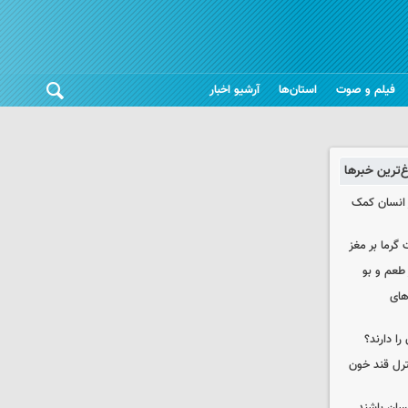
فیلم و صوت
استان‌ها
آرشیو اخبار
غ‌ترین خبرها
 انسان کمک
 گرما بر مغز
 طعم و بو
های
را دارند؟
نترل قند خون