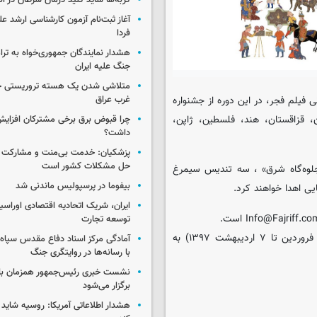
گربه‌ها شاید کلید درمان سرطان در ا
آغاز ثبت‌نام‌ آزمون کارشناسی ارشد ع
فردا
هشدار نمایندگان جمهوری‌خواه به ترا
جنگ علیه ایران
متلاشی شدن یک هسته تروریستی خ
فیلم فجر، در این دوره از جشنواره
غرب عراق
، قزاقستان، هند، فلسطین، ژاپن،
چرا قبوض برق برخی مشترکان افزایش 
داشت؟
پزشکیان: خدمت بی‌منت و مشارکت م
حل مشکلات کشور است
جلوه‌گاه شرق» ، سه تندیس سیمرغ
بیفوما در پرسپولیس ماندنی شد
یی اهدا خواهند کرد.
ایران، شریک اتحادیه اقتصادی اوراسی
توسعه تجارت
سی و ششمین جشنواره جهانی فیلم فجر ۱۹ تا ۲۷ آوریل ۲۰۱۸ (۳۰ فروردین تا ۷ اردیبهشت ۱۳۹۷) به
آمادگی مرکز اسناد دفاع مقدس سپاه 
با رسانه‌ها در روایتگری جنگ
نشست خبری رئیس‌جمهور همزمان با ر
برگزار می‌شود
هشدار اطلاعاتی آمریکا: روسیه شاید ب