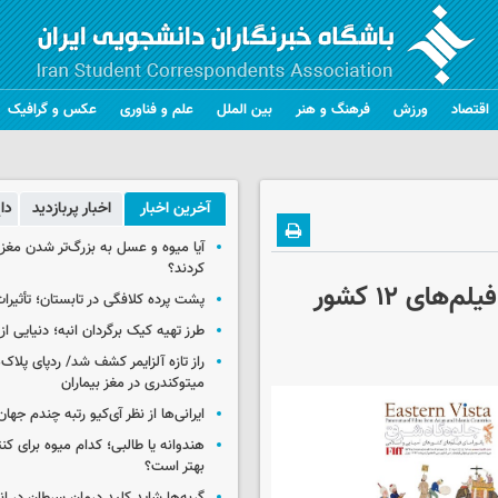
اقتصاد
ورزش
فرهنگ و هنر
بین الملل
علم و فناوری
عکس و گرافیک
آخرین اخبار
اخبار پربازدید
دا
آیا میوه و عسل به بزرگ‌تر شدن مغز
کردند؟
آسیایی‌ها در فجر/بخش «جلوه‌گاه شرق» با فیلم‌های ۱۲ کشور
پشت پرده کلافگی در تابستان؛ تأثیرات
طرز تهیه کیک برگردان انبه؛ دنیایی از
راز تازه آلزایمر کشف شد/ ردپای پلاک‌
میتوکندری در مغز بیماران
ایرانی‌ها از نظر آی‌کیو رتبه چندم جهان 
هندوانه یا طالبی؛ کدام‌ میوه برای ک
بهتر است؟