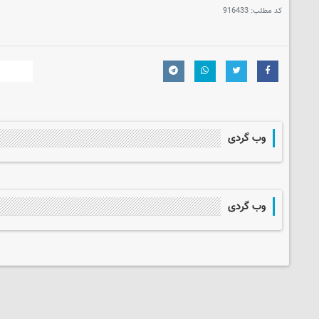
کد مطلب:
916433
وب گردی
وب گردی