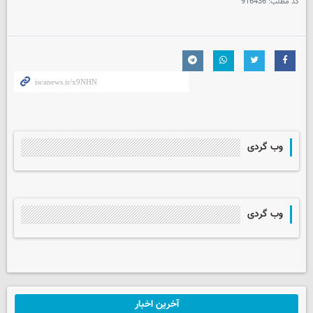
کد مطلب:
916436
وب گردی
وب گردی
آخرین اخبار