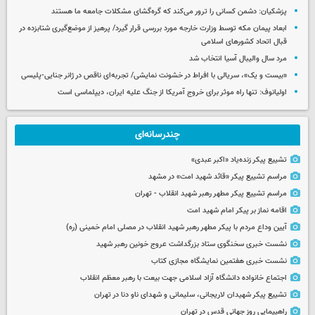
پزشکیان: دشمن کسانی را ترور می‌کند که گره‌گشای مشکلات جامعه ما هستند
ابعاد پیمان مکه توسط وزارت خارجه مورد بررسی قرار گیرد/ پرهیز از موضع‌گیری شتابزده در
قبال اتحاد کشورهای اسلامی
مرد سال والیبال آسیا انتخاب شد
«بیست و یک»، سریالی با افراط در خشونت نمایشی/ تجربه‌ای ناقص در ژانر جنایی-پلیسی
اولیانوف: تنها راه موثر برای خروج آمریکا از جنگ علیه ایران، دیپلماسی است
چندرسانه‌ای
تشییع پیکر زنده‌یاد «اکبر عبدی»
مراسم تشییع پیکر «قائد شهید امت» در مشهد
مراسم تشییع پیکر مطهر رهبر شهید انقلاب - تهران
اقامه نماز بر پیکر امام شهید امت
آیین وداع مردم با پیکر مطهر رهبر شهید انقلاب در مصلی امام خمینی (ره)
نشست خبری سخنگوی ستاد بزرگداشت عروج خونین رهبر شهید
نشست خبری هفتمین نمایشگاه مجازی کتاب
اجتماع خانواده دانشگاه آزاد اسلامی جهت بیعت با رهبر معظم انقلاب
تشییع پیکر شهیدان لاریجانی، سلیمانی و شهدای ناو دنا در تهران
راهپیمایی روز جهانی قدس در تهران