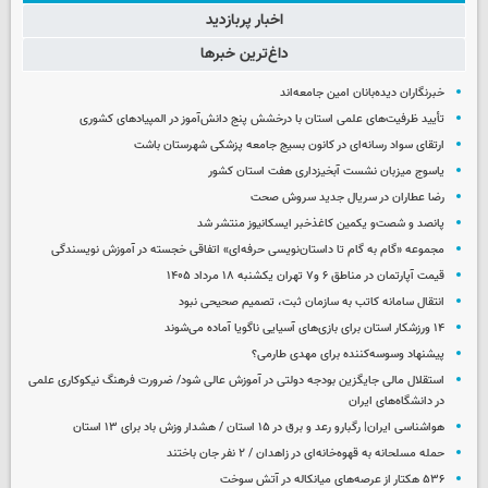
اخبار پربازدید
داغ‌ترین خبرها
خبرنگاران دیده‌بانان امین جامعه‌اند
تأیید ظرفیت‌های علمی استان با درخشش پنج دانش‌آموز در المپیادهای کشوری
ارتقای سواد رسانه‌ای در کانون بسیج جامعه پزشکی شهرستان باشت
یاسوج میزبان نشست آبخیزداری هفت استان کشور
رضا عطاران در سریال جدید سروش صحت
پانصد و شصت‌و یکمین کاغذخبر ایسکانیوز منتشر شد
مجموعه «گام به گام تا داستان‌نویسی حرفه‌ای» اتفاقی خجسته در آموزش نویسندگی
قیمت آپارتمان در مناطق ۶ و۷ تهران یکشنبه ۱۸ مرداد ۱۴۰۵
انتقال سامانه کاتب به سازمان ثبت، تصمیم صحیحی نبود
۱۴ ورزشکار استان برای بازی‌های آسیایی ناگویا آماده می‌شوند
پیشنهاد وسوسه‌کننده برای مهدی طارمی؟
استقلال مالی جایگزین بودجه دولتی در آموزش عالی شود/ ضرورت فرهنگ نیکوکاری علمی
در دانشگاه‌های ایران
هواشناسی ایران| رگبارو رعد و برق در ۱۵ استان / هشدار وزش باد برای ۱۳ استان‌
حمله مسلحانه به قهوه‌خانه‌ای در زاهدان / ۲ نفر جان باختند
۵۳۶ هکتار از عرصه‌های میانکاله در آتش سوخت