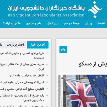
اقتصاد
ورزش
فرهنگ و هنر
بین الملل
علم و فناوری
عکس و گرافیک
آخرین اخبار
اخبار پربازدید
دا
کریدورهای شمالی و جنوبی تنگه هر
می‌شوند
ایش از مسکو
ضربه مغزی بیش از ۷۰۰ 
ایران
لفاظی جدید ترامپ علیه ایران
آمریکا تحریم‌های جدیدی علیه کوبا اع
افزایش سطح آماده‌باش نظامی و امنی
رقم فسخ قرارداد رضاییان با استقلال
۱۰۰میلیون تومان!