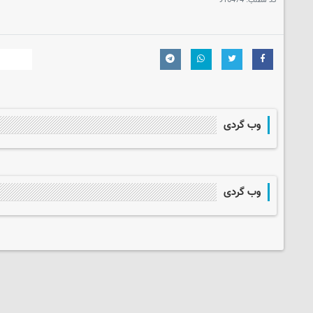
کد مطلب:
916474
وب گردی
وب گردی