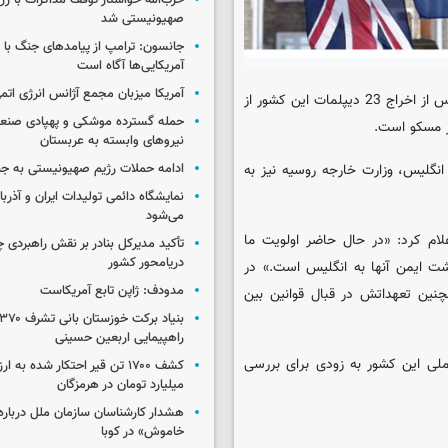
حزب‌الله خواستار توقف مذاکرات با رژ
صهیونیستی شد
جانسون: ترامپ از پیامدهای جنگ با ای
آمریکایی‌ها آگاه است
آمریکا میزبان مجمع آژانس انرژی اتم
به گزارش ایسکانیوز به نقل از خبرگزاری رویترز، وزارت خارجه انگلیس پس از اخراج 23 دیپلمات این کشور از
حمله گسترده موشکی و پهپادی صنعا
ر مسکو است.
نیروهای وابسته به عربستان
نگلیس، وزارت خارجه روسیه نیز به
ادامه حملات رژیم صهیونیستی به جن
نمایشگاه دائمی تولیدات ایران و آذربای
می‌شود
ام کرد: «در حال حاضر اولویت ما
تأکید مدیرکل بنادر بر نقش راهبردی چا
دریامحور کشور
ت ایمن آنها به انگلیس است.» در
مدودف: ژاپن تابع آمریکاست
چنین تعهداتش در قبال قوانین بین
راهپیمایی اربعین حسینی
ملی این کشور به زودی برای بررسی
میلیارد تومان در هرمزگان
هشدار کارشناسان سازمان ملل درباره 
خاموش» در کوبا