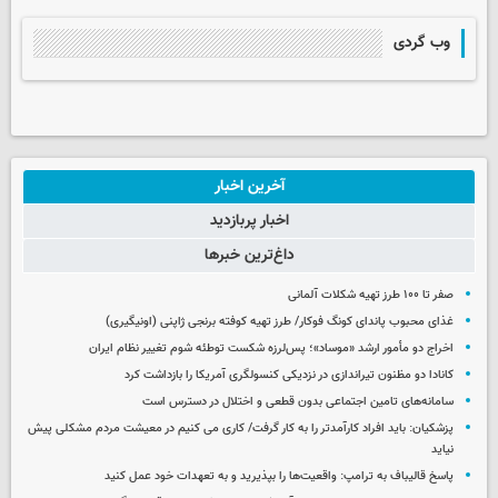
وب گردی
آخرین اخبار
اخبار پربازدید
داغ‌ترین خبرها
صفر تا ۱۰۰ طرز تهیه شکلات آلمانی
غذای محبوب پاندای کونگ فوکار/ طرز تهیه کوفته برنجی ژاپنی (اونیگیری)
اخراج دو مأمور ارشد «موساد»؛ پس‌لرزه شکست توطئه شوم تغییر نظام ایران
کانادا دو مظنون تیراندازی در نزدیکی کنسولگری آمریکا را بازداشت کرد
سامانه‌های تامین اجتماعی بدون قطعی و اختلال در دسترس است
پزشکیان: باید افراد کارآمدتر را به کار گرفت/ کاری می کنیم در معیشت مردم مشکلی پیش
نیاید
پاسخ قالیباف به ترامپ: واقعیت‌ها را بپذیرید و به تعهدات خود عمل کنید