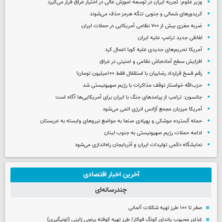
وزیر علوم: تجربه ایران در توسعه آموزش عالی در اختیار عراق قرار می‌گیرد
کریدورهای شمالی و جنوبی تنگه هرمز حذف می‌شوند
ضربه مغزی بیش از ۷۰۰ نظامی آمریکایی در حملات ایران
لفاظی جدید ترامپ علیه ایران
آمریکا تحریم‌های جدیدی علیه کوبا اعمال کرد
افزایش سطح آماده‌باش نظامی و امنیتی در عراق
رقم فسخ قرارداد رضاییان با استقلال فقط ۱۰۰میلیون تومان!
حزب‌الله خواستار توقف مذاکرات با رژیم صهیونیستی شد
جانسون: ترامپ از پیامدهای جنگ با ایران برای آمریکایی‌ها آگاه است
آمریکا میزبان مجمع آژانس انرژی اتمی می‌شود
حمله گسترده موشکی و پهپادی صنعا به مواضع نیروهای وابسته به عربستان
ادامه حملات رژیم صهیونیستی به جنوب لبنان
نمایشگاه دائمی تولیدات ایران و آذربایجان راه‌اندازی می‌شود
آخرین اخبار اقتصادی
چندرسانه‌ای
صفر تا ۱۰۰ طرز تهیه شکلات آلمانی
غذای محبوب پاندای کونگ فوکار/ طرز تهیه کوفته برنجی ژاپنی (اونیگیری)