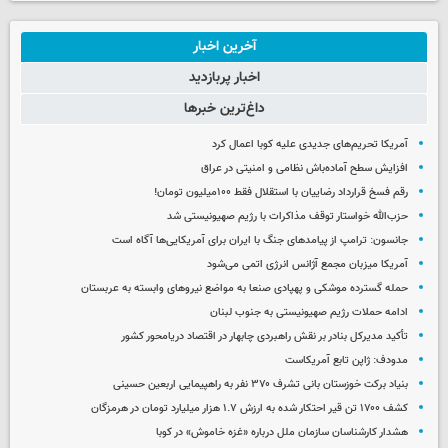
آخرین اخبار
اخبار پربازدید
داغ‌ترین خبرها
آمریکا تحریم‌های جدیدی علیه کوبا اعمال کرد
افزایش سطح آماده‌باش نظامی و امنیتی در عراق
رقم فسخ قرارداد رضاییان با استقلال فقط ۱۰۰میلیون تومان!
حزب‌الله خواستار توقف مذاکرات با رژیم صهیونیستی شد
جانسون: ترامپ از پیامدهای جنگ با ایران برای آمریکایی‌ها آگاه است
آمریکا میزبان مجمع آژانس انرژی اتمی می‌شود
حمله گسترده موشکی و پهپادی صنعا به مواضع نیروهای وابسته به عربستان
ادامه حملات رژیم صهیونیستی به جنوب لبنان
تأکید مدیرکل بنادر بر نقش راهبردی چابهار در اقتصاد دریامحور کشور
مدودف: ژاپن تابع آمریکاست
بنیاد برکت خوزستان بانی تشرف ۳۷۰ نفر به راهپیمایی اربعین حسینی
کشف ۱۷۰۰ تن قیر احتکار شده به ارزش ۱.۷ هزار میلیارد تومان در هرمزگان
هشدار کارشناسان سازمان ملل درباره «غزه‌ خاموش» در کوبا