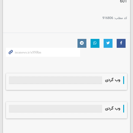
601
کد مطلب:
916806
وب گردی
وب گردی