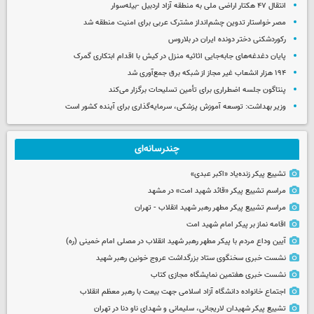
انتقال ۴۷ هکتار اراضی ملی به منطقه آزاد اردبیل -بیله‌سوار
مصر خواستار تدوین چشم‌انداز مشترک عربی برای امنیت منطقه شد
رکوردشکنی دختر دونده ایران در بلاروس
پایان دغدغه‌های جابه‌جایی اثاثیه منزل در کیش با اقدام ابتکاری گمرک
۱۹۴ هزار انشعاب غیر مجاز از شبکه برق جمع‌آوری شد
پنتاگون جلسه اضطراری برای تأمین تسلیحات برگزار می‌کند
وزیر بهداشت: توسعه آموزش پزشکی، سرمایه‌گذاری برای آینده کشور است
چندرسانه‌ای
تشییع پیکر زنده‌یاد «اکبر عبدی»
مراسم تشییع پیکر «قائد شهید امت» در مشهد
مراسم تشییع پیکر مطهر رهبر شهید انقلاب - تهران
اقامه نماز بر پیکر امام شهید امت
آیین وداع مردم با پیکر مطهر رهبر شهید انقلاب در مصلی امام خمینی (ره)
نشست خبری سخنگوی ستاد بزرگداشت عروج خونین رهبر شهید
نشست خبری هفتمین نمایشگاه مجازی کتاب
اجتماع خانواده دانشگاه آزاد اسلامی جهت بیعت با رهبر معظم انقلاب
تشییع پیکر شهیدان لاریجانی، سلیمانی و شهدای ناو دنا در تهران