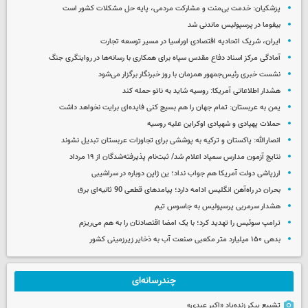
پزشکیان: خدمت بی‌منت و مشارکت مردمی، پایه حل مشکلات کشور است
بیفوما در پرسپولیس ماندنی شد
ایران، شریک اتحادیه اقتصادی اوراسیا در مسیر توسعه تجارت
آمادگی مرکز اسناد دفاع مقدس سپاه برای همکاری با رسانه‌ها در روایتگری جنگ
نشست خبری رئیس‌جمهور همزمان با روز خبرنگار برگزار می‌شود
هشدار اطلاعاتی آمریکا: روسیه شاید به ناتو حمله کند
یمن به عربستان: تمام جهان را هم بسیج کنی فایده‌ای برایت نخواهد داشت
حملات پهپادی و شهپادی اوکراین علیه روسیه
انصارالله: پاکستان و ترکیه به پوششی برای تجاوزات عربستان تبدیل نشوند
نتایج آزمون مدارس سمپاد اعلام شد/ ثبت‌نام پذیرفته‌شدگان از ۱۹ مرداد
ارزپاشی دولت آمریکا هم جواب نداد؛ ین ژاپن دوباره در سراشیبی
بحران در راه‌آهن انگلیس ادامه دارد؛ پیامدهای قطعی 90 ثانیه‌ای برق
هشدار سرمربی پرسپولیس به جاسوس تیم
ترامپ سوئیس را تهدید کرد؛ با یک امضا اقتصادتان را به هم می‌ریزم
بدهی ۱۵۰ میلیارد متر مکعبی صنعت آب به ذخایر زیرزمینی کشور
چندرسانه‌ای
تشییع پیکر زنده‌یاد «اکبر عبدی»