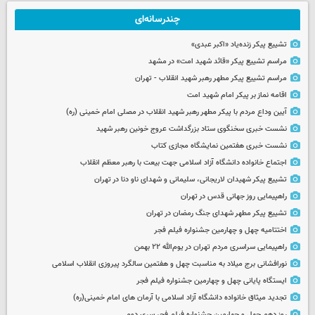
چندرسانه‌ای
تشییع پیکر زنده‌یاد «اکبر عبدی»
مراسم تشییع پیکر «قائد شهید امت» در مشهد
مراسم تشییع پیکر مطهر رهبر شهید انقلاب - تهران
اقامه نماز بر پیکر امام شهید امت
آیین وداع مردم با پیکر مطهر رهبر شهید انقلاب در مصلی امام خمینی (ره)
نشست خبری سخنگوی ستاد بزرگداشت عروج خونین رهبر شهید
نشست خبری هفتمین نمایشگاه مجازی کتاب
اجتماع خانواده دانشگاه آزاد اسلامی جهت بیعت با رهبر معظم انقلاب
تشییع پیکر شهیدان لاریجانی، سلیمانی و شهدای ناو دنا در تهران
راهپیمایی روز جهانی قدس در تهران
تشییع پیکر مطهر شهدای جنگ رمضان در تهران
اختتامیه چهل و چهارمین جشنواره فیلم فجر
راهپیمایی سراسری مردم تهران در یوم‌الله ۲۲ بهمن
نورافشانی برج میلاد به مناسبت چهل‌ و هفتمین سالگرد پیروزی انقلاب اسلامی
ایستگاه پایانی چهل و چهارمین جشنواره فیلم فجر
تجدید میثاق خانواده دانشگاه آزاد اسلامی با آرمان های امام خمینی(ره)
روز دهم چهل و چهارمین جشنواره فیلم فجر سری دوم