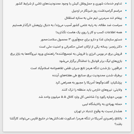
تداوم خدمات شهری و حمل‌ونقل کیش با وجود محدودیت‌های ناشی از شرایط کشور
مراسم گرامیداشت روز خبرنگار در اردبیل
پیغام تند سرمربی تیم ملی به ستاره استقلال
سیاست ضد مقاله، به رتبه علمی کشور آسیب می‌زند/ به دنبال پژوهش اثرگذار هستیم
همه اطلاعات کسب‌ و کار را روی یک هاست نگذارید!
دستور سازمان غذا و دارو برای جمع‌آوری ۳ محصول سلامت‌محور
دکتر رنجبر: رسانه یکی از ارکان اصلی حکمرانی و امنیت ملی است
فروش برق در بورس انرژی یا فروش به تجمیع‌کننده؟ راهنمای ورود نیروگاه‌ها به بازار برق
بازی‌های لیگ برتر فوتبال با تماشاگر برگزار می‌شود
عراقچی: باز شدن تنگه هرمز تابع جبران نقض تفاهم‌نامه اسلام‌آباد است
برطرف شدن محدودیت‌ برق صنایع طی هفته‌های آینده
پزشکیان: گفت‌وگوها آمریکا را مجبور به همراهی کرد
ولایتی: نیروهای خارجی باید منطقه را ترک کنند
بورس دوباره رکورد زد/ شاخص کل وارد کانال ۵.۵ میلیون واحد شد
حمله پهپادی به پالایشگاه لیبی
هشدار نسبت به وقوع تندباد در تهران
باتلاق راهبردی آمریکا در تنگه هرمز/ اسکورت نفت‌کش‌ها در خلیج فارس می‌تواند کارگشا
باشد؟