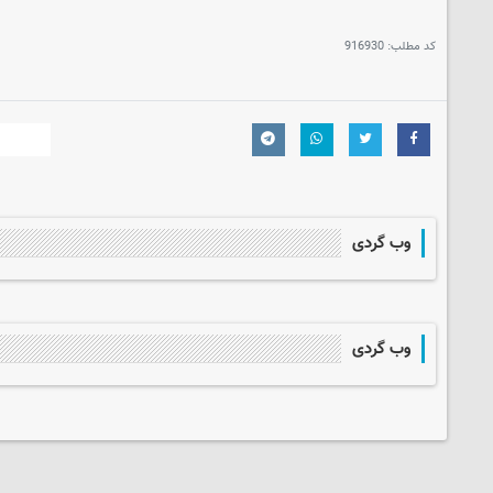
کد مطلب:
916930
وب گردی
وب گردی