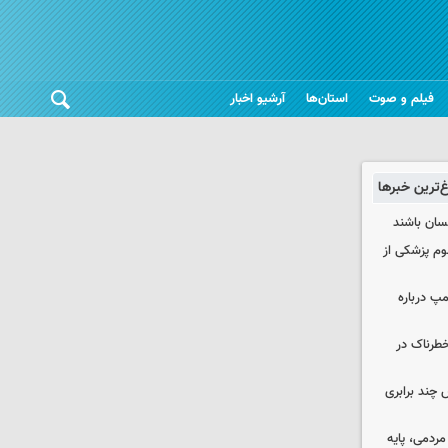
فیلم و صوت
استان‌ها
آرشیو اخبار
غ‌ترین خبرها
نسان باشند
لوم پزشکی از
مپ درباره
طرناک در
چند برابری
ردمی، پایه