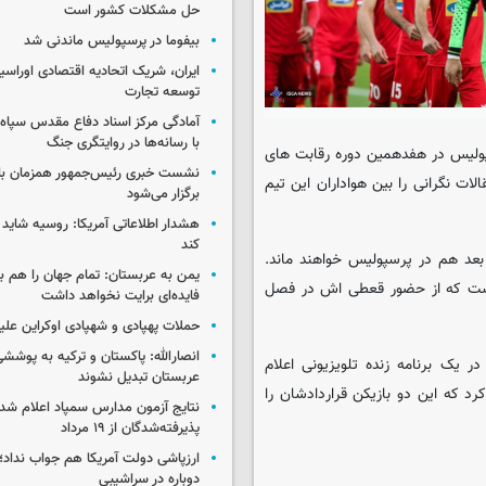
حل مشکلات کشور است
بیفوما در پرسپولیس ماندنی شد
ایران، شریک اتحادیه اقتصادی اوراسی
توسعه تجارت
آمادگی مرکز اسناد دفاع مقدس سپاه 
با رسانه‌ها در روایتگری جنگ
پولیس در هفدهمین دوره رقابت های
نشست خبری رئیس‌جمهور همزمان با ر
لات نگرانی را بین هواداران این تیم
برگزار می‌شود
هشدار اطلاعاتی آمریکا: روسیه شاید ب
کند
بعد هم در پرسپولیس خواهند ماند.
یمن به عربستان: تمام جهان را هم 
 است که از حضور قعطی اش در فصل
فایده‌ای برایت نخواهد داشت
حملات پهپادی و شهپادی اوکراین علی
انصارالله: پاکستان و ترکیه به پوششی
 یک برنامه زنده تلویزیونی اعلام
عربستان تبدیل نشوند
رد که این دو بازیکن قراردادشان را
نتایج آزمون مدارس سمپاد اعلام شد/
پذیرفته‌شدگان از ۱۹ مرداد
ارزپاشی دولت آمریکا هم جواب نداد؛ 
دوباره در سراشیبی