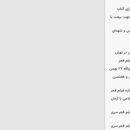
زی کتاب
 جهت بیعت با
نی و شهدای
در تهران
لم فجر
 بهمن
‌ و هفتمین
اره فیلم فجر
امی با آرمان
یلم فجر سری
یلم فجر سری