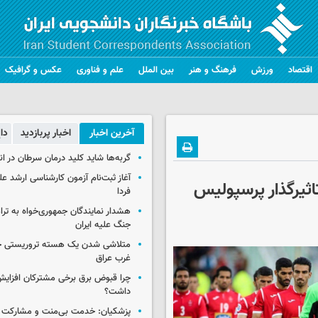
اقتصاد
ورزش
فرهنگ و هنر
بین الملل
علم و فناوری
عکس و گرافیک
آخرین اخبار
اخبار پربازدید
دا
گربه‌ها شاید کلید درمان سرطان در ا
آغاز ثبت‌نام‌ آزمون کارشناسی ارشد ع
ثیرگذار پرسپولیس
فردا
هشدار نمایندگان جمهوری‌خواه به ترا
جنگ علیه ایران
متلاشی شدن یک هسته تروریستی خ
غرب عراق
چرا قبوض برق برخی مشترکان افزایش 
داشت؟
پزشکیان: خدمت بی‌منت و مشارکت م