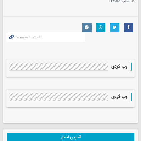
کد مطلب:
916952
وب گردی
وب گردی
آخرین اخبار