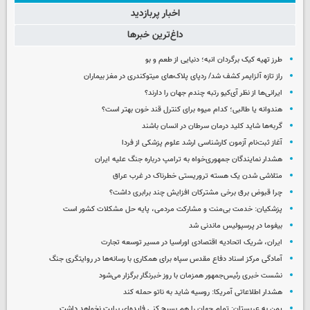
اخبار پربازدید
داغ‌ترین خبرها
طرز تهیه کیک برگردان انبه؛ دنیایی از طعم و بو
راز تازه آلزایمر کشف شد/ ردپای پلاک‌های میتوکندری در مغز بیماران
ایرانی‌ها از نظر آی‌کیو رتبه چندم جهان را دارند؟
هندوانه یا طالبی؛ کدام‌ میوه برای کنترل قند خون بهتر است؟
گربه‌ها شاید کلید درمان سرطان در انسان باشند
آغاز ثبت‌نام‌ آزمون کارشناسی ارشد علوم پزشکی از فردا
هشدار نمایندگان جمهوری‌خواه به ترامپ درباره جنگ علیه ایران
متلاشی شدن یک هسته تروریستی خطرناک در غرب عراق
چرا قبوض برق برخی مشترکان افزایش چند برابری داشت؟
پزشکیان: خدمت بی‌منت و مشارکت مردمی، پایه حل مشکلات کشور است
بیفوما در پرسپولیس ماندنی شد
ایران، شریک اتحادیه اقتصادی اوراسیا در مسیر توسعه تجارت
آمادگی مرکز اسناد دفاع مقدس سپاه برای همکاری با رسانه‌ها در روایتگری جنگ
نشست خبری رئیس‌جمهور همزمان با روز خبرنگار برگزار می‌شود
هشدار اطلاعاتی آمریکا: روسیه شاید به ناتو حمله کند
یمن به عربستان: تمام جهان را هم بسیج کنی فایده‌ای برایت نخواهد داشت