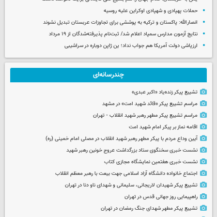
حملات پهپادی و شهپادی اوکراین علیه روسیه
انصارالله: پاکستان و ترکیه به پوششی برای تجاوزات عربستان تبدیل نشوند
نتایج آزمون مدارس سمپاد اعلام شد/ ثبت‌نام پذیرفته‌شدگان از ۱۹ مرداد
ارزپاشی دولت آمریکا هم جواب نداد؛ ین ژاپن دوباره در سراشیبی
چندرسانه‌ای
تشییع پیکر زنده‌یاد «اکبر عبدی»
مراسم تشییع پیکر «قائد شهید امت» در مشهد
مراسم تشییع پیکر مطهر رهبر شهید انقلاب - تهران
اقامه نماز بر پیکر امام شهید امت
آیین وداع مردم با پیکر مطهر رهبر شهید انقلاب در مصلی امام خمینی (ره)
نشست خبری سخنگوی ستاد بزرگداشت عروج خونین رهبر شهید
نشست خبری هفتمین نمایشگاه مجازی کتاب
اجتماع خانواده دانشگاه آزاد اسلامی جهت بیعت با رهبر معظم انقلاب
تشییع پیکر شهیدان لاریجانی، سلیمانی و شهدای ناو دنا در تهران
راهپیمایی روز جهانی قدس در تهران
تشییع پیکر مطهر شهدای جنگ رمضان در تهران