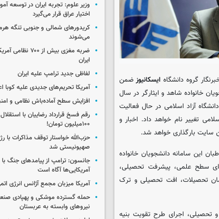
وزیر علوم: تجربه ایران در توسعه آم
اختیار عراق قرار می‌گیرد
کریدورهای شمالی و جنوبی تنگه هر
می‌شوند
ضربه مغزی بیش از ۷۰۰ 
ایران
لفاظی جدید ترامپ علیه ایران
برنگار گروه دانشگاه
ایسکانیوز
ضمن
آمریکا تحریم‌های جدیدی علیه کوبا اع
یان خانواده شاهد و ایثارگر در سال
افزایش سطح آماده‌باش نظامی و امنی
انشگاه آزاد اسلامی در حال فعالیت
رقم فسخ قرارداد رضاییان با استقلال
امی تغییر نام خواهد داد. اخبار و
۱۰۰میلیون تومان!
ن سایت بارگذاری خواهد شد.
حزب‌الله خواستار توقف مذاکرات با رژ
صهیونیستی شد
بان این سامانه دانشجویان خانواده
جانسون: ترامپ از پیامدهای جنگ با ای
تقای سطح علمی، پیشرفت تحصیلی،
آمریکایی‌ها آگاه است
زمان تحصیلات، افت تحصیلی و ترک
آمریکا میزبان مجمع آژانس انرژی اتم
حمله گسترده موشکی و پهپادی صنعا
نیروهای وابسته به عربستان
 و تحصیلی، اجرای طرح تقویت بنیه