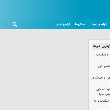
فیلم و صوت
استان‌ها
آرشیو اخبار
غ‌ترین خبرها
لرزه شکست
 کنسولگری
ی و اختلال در
 گرفت/ کاری
ش نیاید
بپذیرید و به