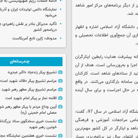
ادامه حملات رژیم صهیونیستی به جن
از دیگر برنامه‌های مرکز امور شاهد
نمایشگاه دائمی تولیدات ایران و آذربای
د شد.
می‌شود
تأکید مدیرکل بنادر بر نقش راهبردی چا
دانشگاه آزاد اسلامی اشاره و اظهار
دریامحور کشور
ازی آن جمع‌آوری اطلاعات تحصیلی و
مدودف: ژاپن تابع آمریکاست
.
انه پیشرفت هدایت رابطین ایثارگران
چندرسانه‌ای
جرا و به‌روزرسانی است. هدف از آن
تشییع پیکر زنده‌یاد «اکبر عبدی»
ید از ستادهای شاهد است. کارکنان
مراسم تشییع پیکر «قائد شهید امت»
 سامانه بارگذاری می‌کنند. در واقع
مراسم تشییع پیکر مطهر رهبر شهید ان
 در حال اجراست و برای سال آینده
اقامه نماز بر پیکر امام شهید امت
آیین وداع مردم با پیکر مطهر رهبر شه
حسین نصیرزاده با اشاره به فعالیت‌های مرکز امور شاهد و ایثارگران دانشگاه آزاد اسلامی در سال 97، گفت:
مصلی امام خمینی (ره)
مامی مراجعات آموزشی و فرهنگی
نشست خبری سخنگوی ستاد بزرگدا
خونین رهبر شهید
اهد و ایثارگر در کل کشور مهم‌ترین
نشست خبری هفتمین نمایشگاه مجا
انتهای سال نیز برنامه‌ریزی بسیار