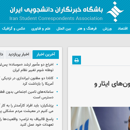
اقتصاد
ورزش
فرهنگ و هنر
بین الملل
علم و فناوری
عکس و گرافیک
آخرین اخبار
اخبار پربازدید
دا
اخراج دو مأمور ارشد «موساد»؛ پس‌
توطئه شوم تغییر نظام ایران
کانادا دو مظنون تیراندازی در نزدیکی
ن‌های ایثار و
آمریکا را بازداشت کرد
سامانه‌های تامین اجتماعی بدون قطع
دسترس است
پزشکیان: باید افراد کارآمدتر را به کار
می کنیم در معیشت مردم مشکلی پی
پاسخ قالیباف به ترامپ: واقعیت‌ها را 
تعهدات خود عمل کنید